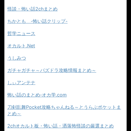
怪談・怖い話2chまとめ
ちかとも -怖い話クリップ-
哲学ニュース
オカルト.Net
うしみつ
ガチャガチャ～パズドラ攻略情報まとめ～
しぃアンテナ
怖い話のまとめ‐オカ学.com
刀剣乱舞Pocket攻略ちゃんねる～とうらぶポケットま
とめ～
2chオカルト板・怖い話・洒落怖怪談の厳選まとめ