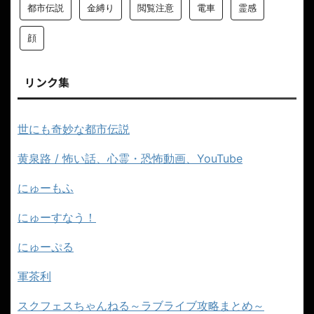
都市伝説
金縛り
閲覧注意
電車
霊感
顔
リンク集
世にも奇妙な都市伝説
黄泉路 / 怖い話、心霊・恐怖動画、YouTube
にゅーもふ
にゅーすなう！
にゅーぷる
軍茶利
スクフェスちゃんねる～ラブライブ攻略まとめ～