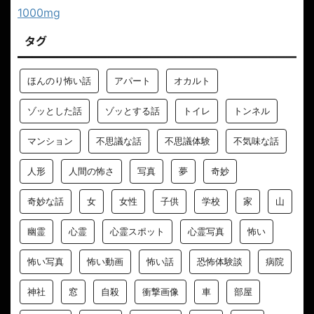
1000mg
タグ
ほんのり怖い話
アパート
オカルト
ゾッとした話
ゾッとする話
トイレ
トンネル
マンション
不思議な話
不思議体験
不気味な話
人形
人間の怖さ
写真
夢
奇妙
奇妙な話
女
女性
子供
学校
家
山
幽霊
心霊
心霊スポット
心霊写真
怖い
怖い写真
怖い動画
怖い話
恐怖体験談
病院
神社
窓
自殺
衝撃画像
車
部屋