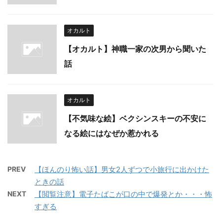
オカルト
【オカルト】神職一家の次男から聞いた
話
オカルト
【不気味な絵】ベクシンスキーの不安に
なる絵にはなぜか惹かれる
PREV
【ほんのり怖い話】男女2人ずつで小旅行に出かけた
ときの話
NEXT
【閲覧注意】電子たばこが口の中で爆発とか・・・怖
すぎる