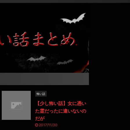
怖い話
【少し怖い話】女に憑い
た霊だったに違いないの
だが
2017/11/30