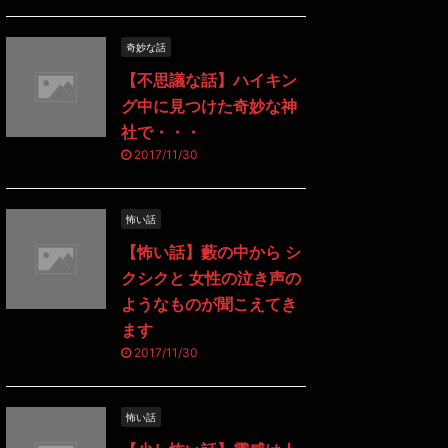
奇妙な話
【不思議な話】ハイキン
グ中に見つけた奇妙な神
社で・・・
2017/11/30
怖い話
【怖い話】藪の中から シ
クシクと 女性の泣き声の
ようなものが聞こえてき
ます
2017/11/30
怖い話