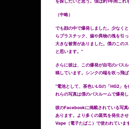
を探したいと思う。僕は約1年間これ
（中略）
でも顔の中で爆発しました。少なくと
らプラスチック、歯や異物の塊を引っ
大きな被害がありました。僕のこのス
と思います。”
さらに彼は、この爆発が自宅のバスル
稿しています。シンクの端を吹っ飛ば
“電池として、茶色いLGの「HG2
れらの写真は僕のバスルームで爆発し
彼のFacebookに掲載されている
あります。より多くの蒸気を発生させ
Vape（電子たばこ）で使われていま