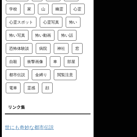
学校
家
山
幽霊
心霊
心霊スポット
心霊写真
怖い
怖い写真
怖い動画
怖い話
恐怖体験談
病院
神社
窓
自殺
衝撃画像
車
部屋
都市伝説
金縛り
閲覧注意
電車
霊感
顔
リンク集
世にも奇妙な都市伝説