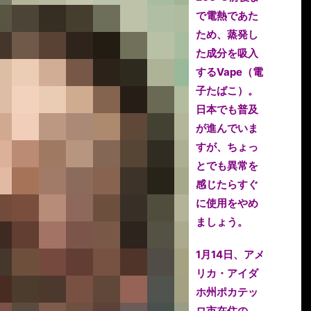
で電熱であた
ため、蒸発し
た成分を吸入
するVape（電
子たばこ）。
日本でも普及
が進んでいま
すが、ちょっ
とでも異常を
感じたらすぐ
に使用をやめ
ましょう。
1月14日、アメ
リカ・アイダ
ホ州ポカテッ
ロ市在住の