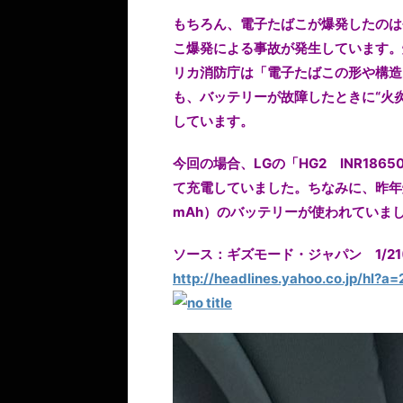
もちろん、電子たばこが爆発したのは
こ爆発による事故が発生しています。
リカ消防庁は「電子たばこの形や構造
も、バッテリーが故障したときに“火
しています。
今回の場合、LGの「HG2 INR18
て充電していました。ちなみに、昨年爆発し
mAh）のバッテリーが使われていま
ソース：ギズモード・ジャパン 1/21(土)
http://headlines.yahoo.co.jp/hl?