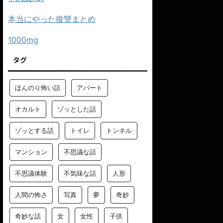
本当にやった復讐まとめ
1000mg
タグ
ほんのり怖い話
アパート
オカルト
ゾッとした話
ゾッとする話
トイレ
トンネル
マンション
不思議な話
不思議体験
不気味な話
人形
人間の怖さ
写真
夢
奇妙
奇妙な話
女
女性
子供