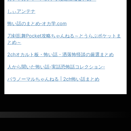
しぃアンテナ
怖い話のまとめ‐オカ学.com
刀剣乱舞Pocket攻略ちゃんねる～とうらぶポケットま
とめ～
2chオカルト板・怖い話・洒落怖怪談の厳選まとめ
人から聞いた怖い話-実話恐怖話コレクション-
パラノーマルちゃんねる | 2ch怖い話まとめ
２ちゃんねるのこわーい話まとめ｜怖い
話・都市伝説まとめ