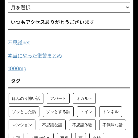
いつもアクセスありがとうございます
不思議net
本当にやった復讐まとめ
1000mg
タグ
ほんのり怖い話
アパート
オカルト
ゾッとした話
ゾッとする話
トイレ
トンネル
マンション
不思議な話
不思議体験
不気味な話
人形
人間の怖さ
写真
夢
奇妙