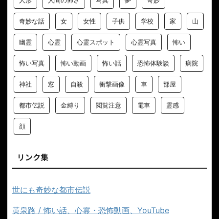
奇妙な話
女
女性
子供
学校
家
山
幽霊
心霊
心霊スポット
心霊写真
怖い
怖い写真
怖い動画
怖い話
恐怖体験談
病院
神社
窓
自殺
衝撃画像
車
部屋
都市伝説
金縛り
閲覧注意
電車
霊感
顔
リンク集
世にも奇妙な都市伝説
黄泉路 / 怖い話、心霊・恐怖動画、YouTube