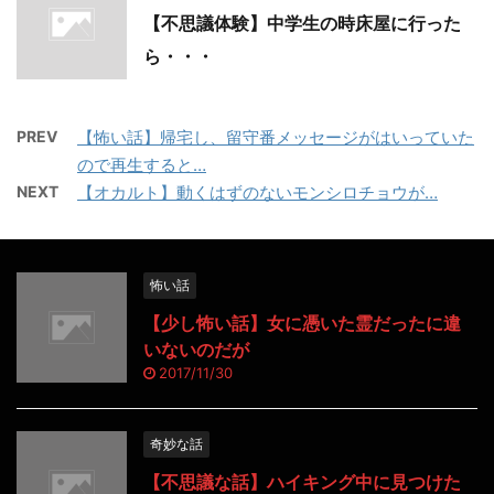
【不思議体験】中学生の時床屋に行った
ら・・・
PREV
【怖い話】帰宅し、留守番メッセージがはいっていた
ので再生すると…
NEXT
【オカルト】動くはずのないモンシロチョウが…
怖い話
【少し怖い話】女に憑いた霊だったに違
いないのだが
2017/11/30
奇妙な話
【不思議な話】ハイキング中に見つけた