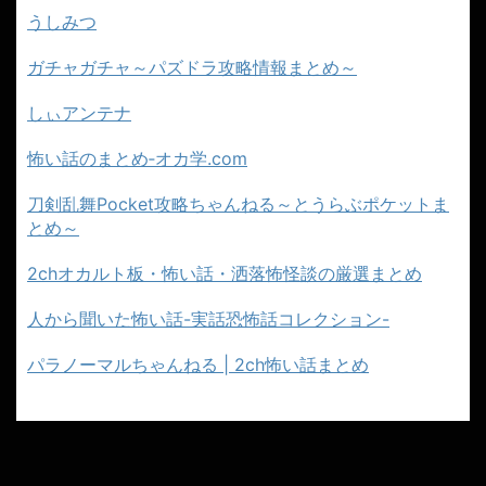
うしみつ
ガチャガチャ～パズドラ攻略情報まとめ～
しぃアンテナ
怖い話のまとめ‐オカ学.com
刀剣乱舞Pocket攻略ちゃんねる～とうらぶポケットま
とめ～
2chオカルト板・怖い話・洒落怖怪談の厳選まとめ
人から聞いた怖い話-実話恐怖話コレクション-
パラノーマルちゃんねる | 2ch怖い話まとめ