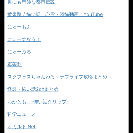
世にも奇妙な都市伝説
黄泉路 / 怖い話、心霊・恐怖動画、YouTube
にゅーもふ
にゅーすなう！
にゅーぷる
軍茶利
スクフェスちゃんねる～ラブライブ攻略まとめ～
怪談・怖い話2chまとめ
ちかとも -怖い話クリップ-
哲学ニュース
オカルト.Net