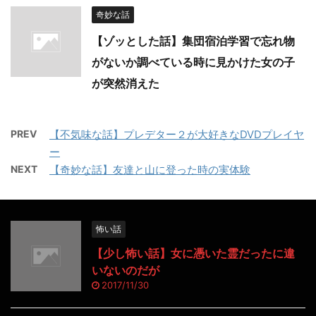
奇妙な話
【ゾッとした話】集団宿泊学習で忘れ物
がないか調べている時に見かけた女の子
が突然消えた
PREV
【不気味な話】プレデター２が大好きなDVDプレイヤ
ー
NEXT
【奇妙な話】友達と山に登った時の実体験
怖い話
【少し怖い話】女に憑いた霊だったに違
いないのだが
2017/11/30