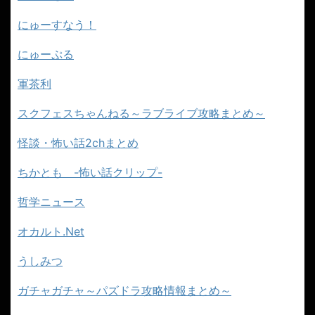
にゅーすなう！
にゅーぷる
軍茶利
スクフェスちゃんねる～ラブライブ攻略まとめ～
怪談・怖い話2chまとめ
ちかとも -怖い話クリップ-
哲学ニュース
オカルト.Net
うしみつ
ガチャガチャ～パズドラ攻略情報まとめ～