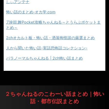
しぃアンテナ
怖い話のまとめ‐オカ学.com
刀剣乱舞Pocket攻略ちゃんねる～とうらぶポケットま
とめ～
2chオカルト板・怖い話・洒落怖怪談の厳選まとめ
人から聞いた怖い話-実話恐怖話コレクション-
パラノーマルちゃんねる | 2ch怖い話まとめ
２ちゃんねるのこわーい話まとめ｜怖い
話・都市伝説まとめ