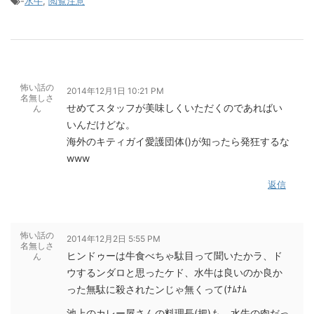
-
水牛
,
閲覧注意
怖い話の
2014年12月1日 10:21 PM
名無しさ
せめてスタッフが美味しくいただくのであればい
ん
いんだけどな。
海外のキティガイ愛護団体()が知ったら発狂するな
www
返信
怖い話の
2014年12月2日 5:55 PM
名無しさ
ヒンドゥーは牛食べちゃ駄目って聞いたかラ、ド
ん
ウするンダロと思ったケド、水牛は良いのか良か
った無駄に殺されたンじゃ無くって(ﾅﾑﾅﾑ
池上のカレー屋さんの料理長(把)も、水牛の肉だっ