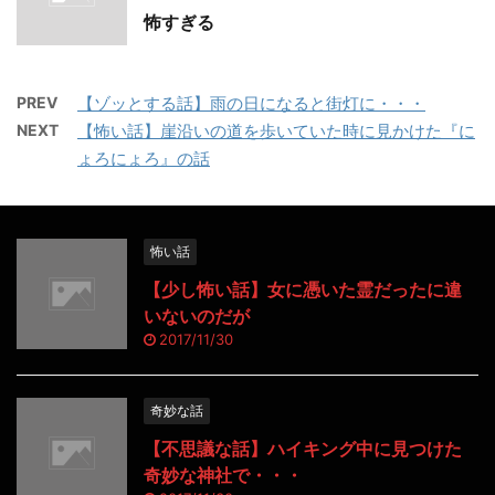
怖すぎる
PREV
【ゾッとする話】雨の日になると街灯に・・・
NEXT
【怖い話】崖沿いの道を歩いていた時に見かけた『に
ょろにょろ』の話
怖い話
【少し怖い話】女に憑いた霊だったに違
いないのだが
2017/11/30
奇妙な話
【不思議な話】ハイキング中に見つけた
奇妙な神社で・・・