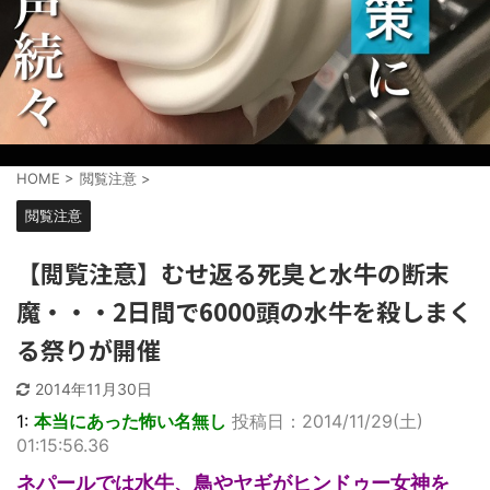
HOME
>
閲覧注意
>
閲覧注意
【閲覧注意】むせ返る死臭と水牛の断末
魔・・・2日間で6000頭の水牛を殺しまく
る祭りが開催
2014年11月30日
1:
本当にあった怖い名無し
投稿日：2014/11/29(土)
01:15:56.36
ネパールでは水牛、鳥やヤギがヒンドゥー女神を