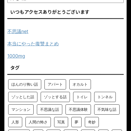
いつもアクセスありがとうございます
不思議net
本当にやった復讐まとめ
1000mg
タグ
ほんのり怖い話
アパート
オカルト
ゾッとした話
ゾッとする話
トイレ
トンネル
マンション
不思議な話
不思議体験
不気味な話
人形
人間の怖さ
写真
夢
奇妙