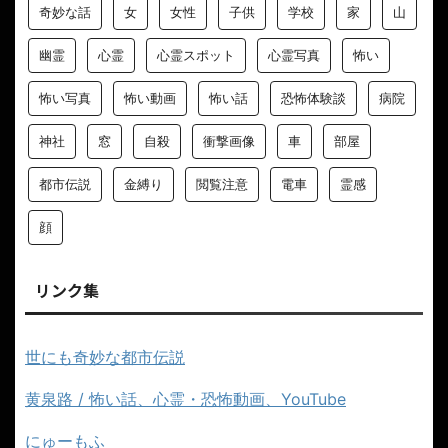
奇妙な話
女
女性
子供
学校
家
山
幽霊
心霊
心霊スポット
心霊写真
怖い
怖い写真
怖い動画
怖い話
恐怖体験談
病院
神社
窓
自殺
衝撃画像
車
部屋
都市伝説
金縛り
閲覧注意
電車
霊感
顔
リンク集
世にも奇妙な都市伝説
黄泉路 / 怖い話、心霊・恐怖動画、YouTube
にゅーもふ