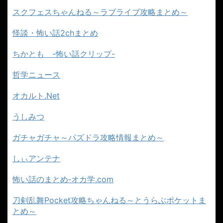
スクフェスちゃんねる～ラブライブ攻略まとめ～
怪談・怖い話2chまとめ
ちかとも -怖い話クリップ-
哲学ニュース
オカルト.Net
うしみつ
ガチャガチャ～パズドラ攻略情報まとめ～
しぃアンテナ
怖い話のまとめ‐オカ学.com
刀剣乱舞Pocket攻略ちゃんねる～とうらぶポケットま
とめ～