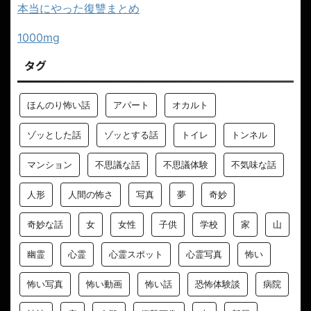
本当にやった復讐まとめ
1000mg
タグ
ほんのり怖い話
アパート
オカルト
ゾッとした話
ゾッとする話
トイレ
トンネル
マンション
不思議な話
不思議体験
不気味な話
人形
人間の怖さ
写真
夢
奇妙
奇妙な話
女
女性
子供
学校
家
山
幽霊
心霊
心霊スポット
心霊写真
怖い
怖い写真
怖い動画
怖い話
恐怖体験談
病院