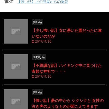
NEXT
【怖い話】上の部屋からの物音
怖い話
【少し怖い話】女に憑いた霊だったに違
いないのだが
2017/11/30
奇妙な話
【不思議な話】ハイキング中に見つけた
奇妙な神社で・・・
2017/11/30
怖い話
【怖い話】藪の中から シクシクと 女性の
泣き声のようなものが聞こえてきます