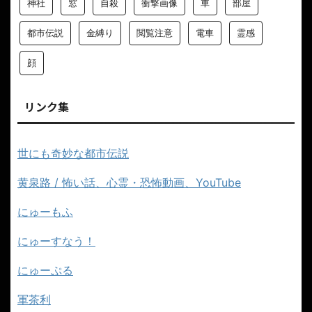
神社
窓
自殺
衝撃画像
車
部屋
都市伝説
金縛り
閲覧注意
電車
霊感
顔
リンク集
世にも奇妙な都市伝説
黄泉路 / 怖い話、心霊・恐怖動画、YouTube
にゅーもふ
にゅーすなう！
にゅーぷる
軍茶利