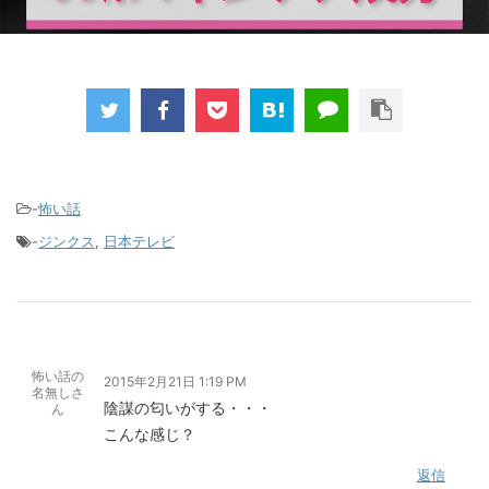
-
怖い話
-
ジンクス
,
日本テレビ
怖い話の
2015年2月21日 1:19 PM
名無しさ
陰謀の匂いがする・・・
ん
こんな感じ？
返信