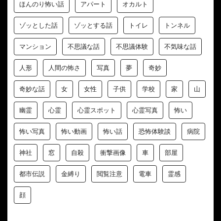
ほんのり怖い話
アパート
オカルト
ゾッとした話
ゾッとする話
トイレ
トンネル
マンション
不思議な話
不思議体験
不気味な話
人形
人間の怖さ
写真
夢
奇妙
奇妙な話
女
女性
子供
学校
家
山
幽霊
心霊
心霊スポット
心霊写真
怖い
怖い写真
怖い動画
怖い話
恐怖体験談
病院
神社
窓
自殺
衝撃画像
車
部屋
都市伝説
金縛り
閲覧注意
電車
霊感
顔