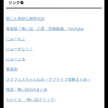
リンク集
世にも奇妙な都市伝説
黄泉路 / 怖い話、心霊・恐怖動画、YouTube
にゅーもふ
にゅーすなう！
にゅーぷる
軍茶利
スクフェスちゃんねる～ラブライブ攻略まとめ～
怪談・怖い話2chまとめ
ちかとも -怖い話クリップ-