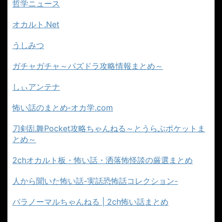
哲学ニュース
オカルト.Net
うしみつ
ガチャガチャ～パズドラ攻略情報まとめ～
しぃアンテナ
怖い話のまとめ‐オカ学.com
刀剣乱舞Pocket攻略ちゃんねる～とうらぶポケットま
とめ～
2chオカルト板・怖い話・洒落怖怪談の厳選まとめ
人から聞いた怖い話-実話恐怖話コレクション-
パラノーマルちゃんねる | 2ch怖い話まとめ