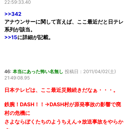
22:59:33.40
>>342
アナウンサーに関して言えば、ここ最近だと日テレ
系列が該当。
>>15
に詳細が記載。
46:
本当にあった怖い名無し
投稿日：2011/04/02(土)
21:49:08.95
日本テレビは、ここ最近災難続きだなぁ・・・。
鉄腕！DASH！！→DASH村が原発事故の影響で廃
村の危機に
さよならぼくたちのようちえん→放送事故をやらか