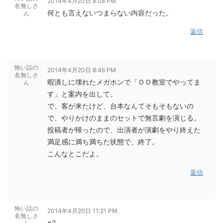
2014年4月20日 8:08 PM
名無しさ
何とも言えないつまらない内容だった。
ん
返信
怖い話の
2014年4月20日 8:46 PM
名無しさ
暇潰しに壊れたメガホンで「ＯＯ教室でやってま
ん
す」と案内を出して。
で、客が来たけど、台本なんてそもそもないの
で、やりかけのままのセットで無言劇を演じる。
投稿者が帰ったので、出演者が演劇をやり終えた
満足感に満ち満ちた状態で、終了。
こんなとこだよ。
返信
怖い話の
2014年4月20日 11:21 PM
名無しさ
※2