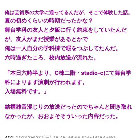
俺は芸術系の大学に通ってるんだが、そこで体験した話。
夏の初めくらいの時期だったかな？
舞台学科の友人と夕飯に行く約束をしていたんだ
が、友人がまだ授業があるとかで
俺は一人自分の学科棟で暇をつぶしてたんだ。
六時過ぎたころ、校内放送が流れた。
「本日六時半より、C棟二階・stadio-cにて舞台学
科によります演劇が行われます。
入場無料です。」
結構雑音混じりの放送だったのでちゃんと聞き取れ
なかったが、おおよそそういった内容だった。
401:
2013/06/02(日) 16:45:46.55 ID:bd4164+B0