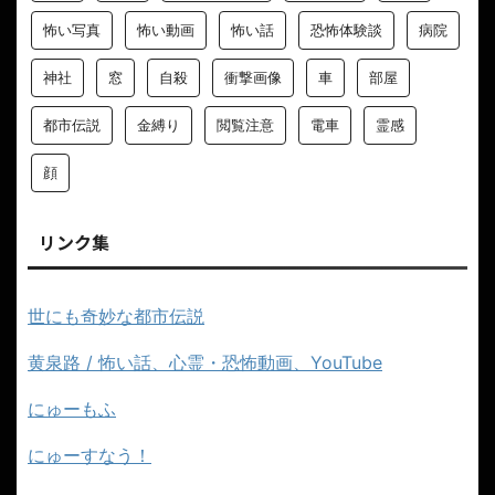
怖い写真
怖い動画
怖い話
恐怖体験談
病院
神社
窓
自殺
衝撃画像
車
部屋
都市伝説
金縛り
閲覧注意
電車
霊感
顔
リンク集
世にも奇妙な都市伝説
黄泉路 / 怖い話、心霊・恐怖動画、YouTube
にゅーもふ
にゅーすなう！