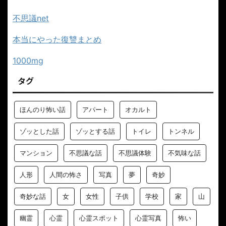
不思議net
本当にやった復讐まとめ
1000mg
タグ
ほんのり怖い話
アパート
オカルト
ゾッとした話
ゾッとする話
トイレ
トンネル
マンション
不思議な話
不思議体験
不気味な話
人形
人間の怖さ
写真
夢
奇妙
奇妙な話
女
女性
子供
学校
家
山
幽霊
心霊
心霊スポット
心霊写真
怖い