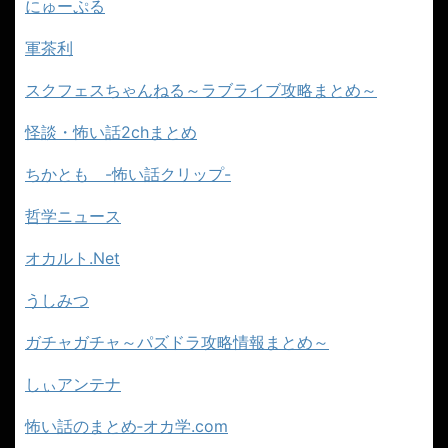
にゅーぷる
軍茶利
スクフェスちゃんねる～ラブライブ攻略まとめ～
怪談・怖い話2chまとめ
ちかとも -怖い話クリップ-
哲学ニュース
オカルト.Net
うしみつ
ガチャガチャ～パズドラ攻略情報まとめ～
しぃアンテナ
怖い話のまとめ‐オカ学.com