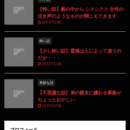
【怖い話】藪の中から シクシクと 女性の
泣き声のようなものが聞こえてきます
2017/11/30
怖い話
【少し怖い話】霊感は人によって違うの
だが・・・
2017/11/28
奇妙な話
【不思議な話】弟の親友に纏わる事象が
ちょっとおかしい
2017/11/28
プロフィール