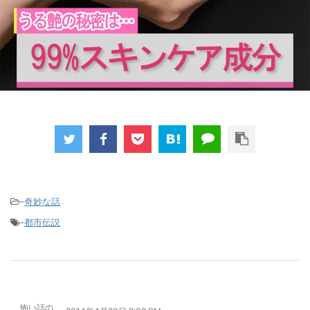
-
奇妙な話
-
都市伝説
怖い話の