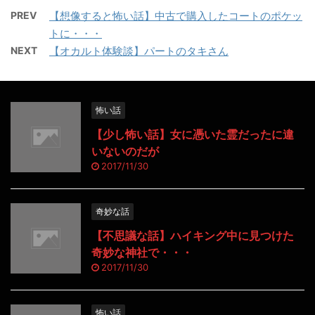
PREV
【想像すると怖い話】中古で購入したコートのポケッ
トに・・・
NEXT
【オカルト体験談】パートのタキさん
怖い話
【少し怖い話】女に憑いた霊だったに違
いないのだが
2017/11/30
奇妙な話
【不思議な話】ハイキング中に見つけた
奇妙な神社で・・・
2017/11/30
怖い話