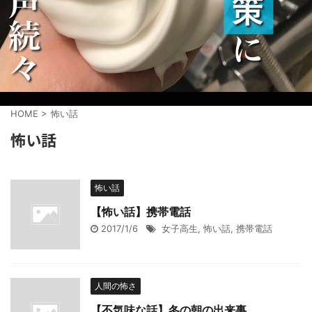
HOME
>
怖い話
怖い話
怖い話
【怖い話】携帯電話
2017/1/6
女子高生
,
怖い話
,
携帯電話
人間の怖さ
【不気味な話】冬の朝の出来事