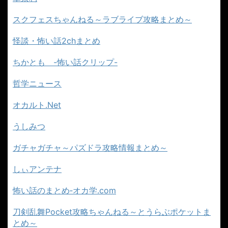
スクフェスちゃんねる～ラブライブ攻略まとめ～
怪談・怖い話2chまとめ
ちかとも -怖い話クリップ-
哲学ニュース
オカルト.Net
うしみつ
ガチャガチャ～パズドラ攻略情報まとめ～
しぃアンテナ
怖い話のまとめ‐オカ学.com
刀剣乱舞Pocket攻略ちゃんねる～とうらぶポケットま
とめ～