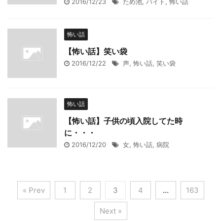
2016/12/23
ため池
,
バイト
,
怖い話
怖い話
【怖い話】笑い袋
2016/12/22
声
,
怖い話
,
笑い袋
怖い話
【怖い話】子供の頃入院してた時
に・・・
2016/12/20
女
,
怖い話
,
病院
« Prev
1
2
3
4
…
163
Next »