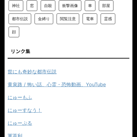
神社
窓
自殺
衝撃画像
車
部屋
都市伝説
金縛り
閲覧注意
電車
霊感
顔
リンク集
世にも奇妙な都市伝説
黄泉路 / 怖い話、心霊・恐怖動画、YouTube
にゅーもふ
にゅーすなう！
にゅーぷる
軍茶利