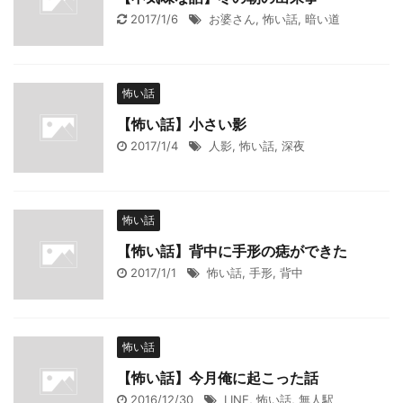
2017/1/6
お婆さん
,
怖い話
,
暗い道
怖い話
【怖い話】小さい影
2017/1/4
人影
,
怖い話
,
深夜
怖い話
【怖い話】背中に手形の痣ができた
2017/1/1
怖い話
,
手形
,
背中
怖い話
【怖い話】今月俺に起こった話
2016/12/30
LINE
,
怖い話
,
無人駅