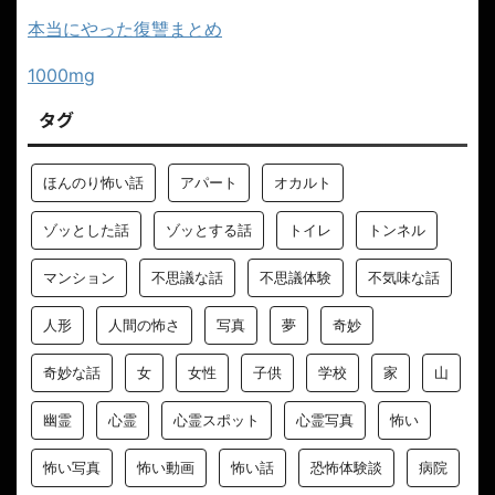
本当にやった復讐まとめ
1000mg
タグ
ほんのり怖い話
アパート
オカルト
ゾッとした話
ゾッとする話
トイレ
トンネル
マンション
不思議な話
不思議体験
不気味な話
人形
人間の怖さ
写真
夢
奇妙
奇妙な話
女
女性
子供
学校
家
山
幽霊
心霊
心霊スポット
心霊写真
怖い
怖い写真
怖い動画
怖い話
恐怖体験談
病院