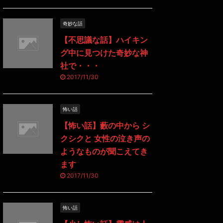
奇妙な話
【不思議な話】ハイキン
グ中に見つけた奇妙な神
社で・・・
2017/11/30
怖い話
【怖い話】藪の中から シ
クシクと 女性の泣き声の
ようなものが聞こえてき
ます
2017/11/30
怖い話