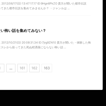
12/06/17(日) 13:47:17.17 ID:9Hgn6PkZO 貴方が聞いた都市伝説
てきた都市伝説を集めてみませんか？ ・ジャンルは ...
ない怖い話を集めてみない？
12/10/21(日) 20:08:31.34 ID:7jrg9ZN10 貴方が聞いた・体験した怖
スレから拾ってきた死ぬ程洒落にならない怖い話 ...
1
…
161
162
163