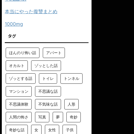
本当にやった復讐まとめ
1000mg
タグ
ほんのり怖い話
アパート
オカルト
ゾッとした話
ゾッとする話
トイレ
トンネル
マンション
不思議な話
不思議体験
不気味な話
人形
人間の怖さ
写真
夢
奇妙
奇妙な話
女
女性
子供