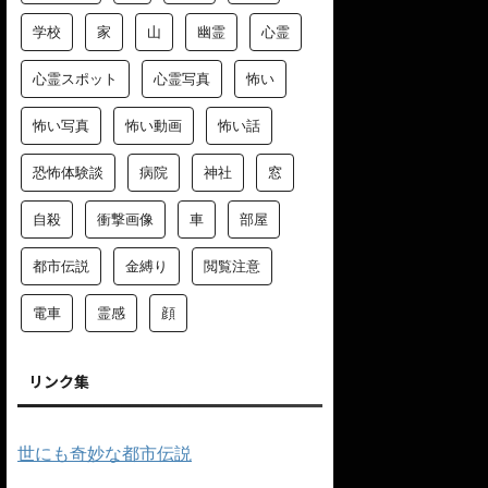
学校
家
山
幽霊
心霊
心霊スポット
心霊写真
怖い
怖い写真
怖い動画
怖い話
恐怖体験談
病院
神社
窓
自殺
衝撃画像
車
部屋
都市伝説
金縛り
閲覧注意
電車
霊感
顔
リンク集
世にも奇妙な都市伝説