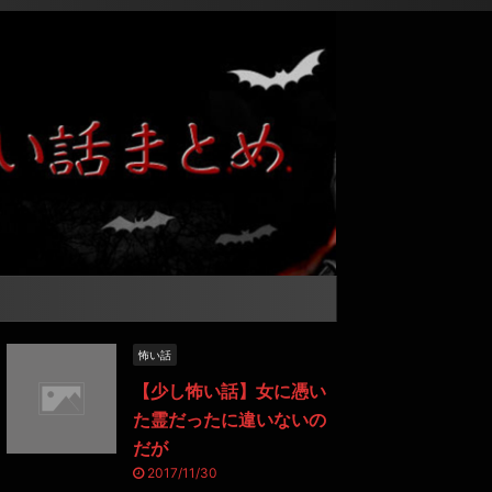
怖い話
【少し怖い話】女に憑い
た霊だったに違いないの
だが
2017/11/30