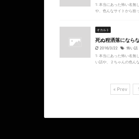
1: 本当にあった怖い名無し 20
や、色んなサイトから拾っ
オカルト
死ぬ程洒落になら
2016/3/22
怖い話
1: 本当にあった怖い名無し 20
い話や、２ちゃんの色んな
« Prev