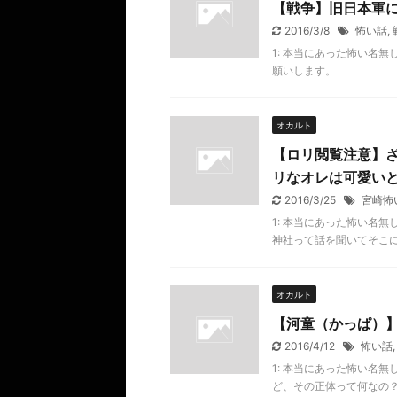
【戦争】旧日本軍
2016/3/8
怖い話
,
1: 本当にあった怖い名無し 20
願いします。
オカルト
【ロリ閲覧注意】
リなオレは可愛い
2016/3/25
宮崎怖
1: 本当にあった怖い名無し 20
神社って話を聞いてそこにい
オカルト
【河童（かっぱ）
2016/4/12
怖い話
1: 本当にあった怖い名無し 20
ど、その正体って何なの？