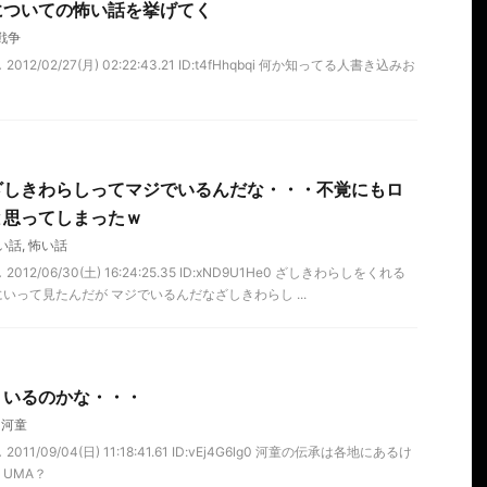
についての怖い話を挙げてく
戦争
12/02/27(月) 02:22:43.21 ID:t4fHhqbqi 何か知ってる人書き込みお
ざしきわらしってマジでいるんだな・・・不覚にもロ
と思ってしまったｗ
い話
,
怖い話
12/06/30(土) 16:24:25.35 ID:xND9U1He0 ざしきわらしをくれる
って見たんだが マジでいるんだなざしきわらし ...
】いるのかな・・・
,
河童
11/09/04(日) 11:18:41.61 ID:vEj4G6lg0 河童の伝承は各地にあるけ
UMA？