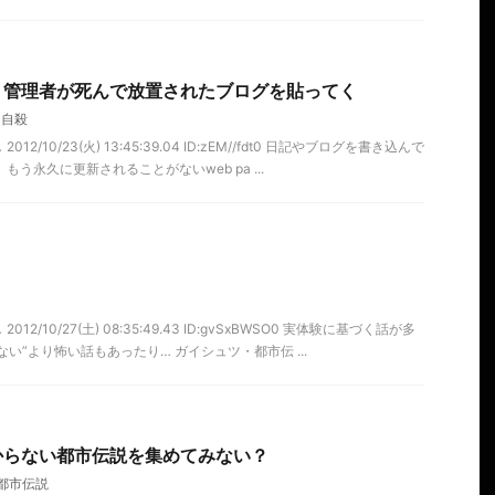
】管理者が死んで放置されたブログを貼ってく
,
自殺
12/10/23(火) 13:45:39.04 ID:zEM//fdt0 日記やブログを書き込んで
う永久に更新されることがないweb pa ...
12/10/27(土) 08:35:49.43 ID:gvSxBWSO0 実体験に基づく話が多
い”より怖い話もあったり… ガイシュツ・都市伝 ...
からない都市伝説を集めてみない？
都市伝説