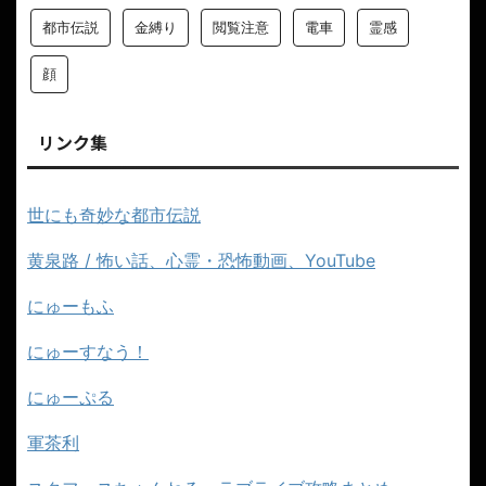
都市伝説
金縛り
閲覧注意
電車
霊感
顔
リンク集
世にも奇妙な都市伝説
黄泉路 / 怖い話、心霊・恐怖動画、YouTube
にゅーもふ
にゅーすなう！
にゅーぷる
軍茶利