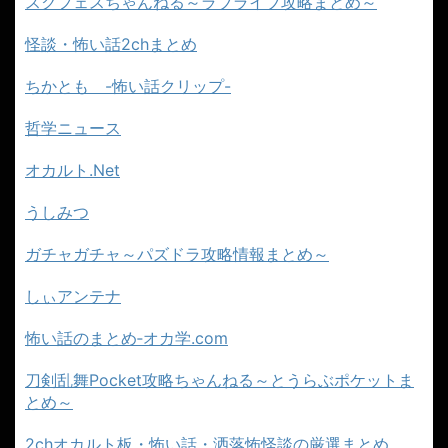
スクフェスちゃんねる～ラブライブ攻略まとめ～
怪談・怖い話2chまとめ
ちかとも -怖い話クリップ-
哲学ニュース
オカルト.Net
うしみつ
ガチャガチャ～パズドラ攻略情報まとめ～
しぃアンテナ
怖い話のまとめ‐オカ学.com
刀剣乱舞Pocket攻略ちゃんねる～とうらぶポケットま
とめ～
2chオカルト板・怖い話・洒落怖怪談の厳選まとめ