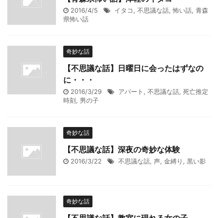
2016/4/5
イタコ
,
不思議な話
,
怖い話
,
青森
県怖い話
奇妙な話
【不思議な話】日曜日に会ったはずなの
に・・・
2016/3/29
アパート
,
不思議な話
,
死亡推定
時刻
,
男の子
奇妙な話
【不思議な話】深夜の奇妙な体験
2016/3/22
不思議な話
,
声
,
金縛り
,
黒い影
奇妙な話
【不思議な話】教室に現れる女の子