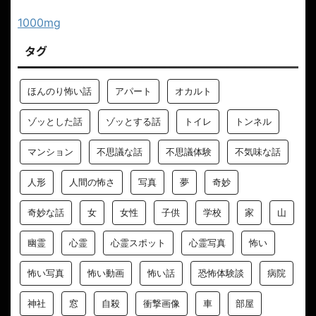
1000mg
タグ
ほんのり怖い話
アパート
オカルト
ゾッとした話
ゾッとする話
トイレ
トンネル
マンション
不思議な話
不思議体験
不気味な話
人形
人間の怖さ
写真
夢
奇妙
奇妙な話
女
女性
子供
学校
家
山
幽霊
心霊
心霊スポット
心霊写真
怖い
怖い写真
怖い動画
怖い話
恐怖体験談
病院
神社
窓
自殺
衝撃画像
車
部屋