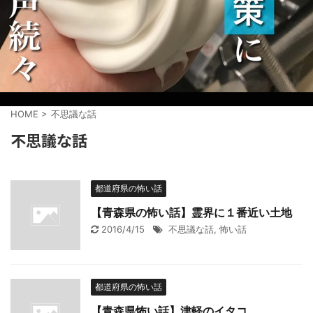
HOME
>
不思議な話
不思議な話
都道府県の怖い話
【青森県の怖い話】霊界に１番近い土地
2016/4/15
不思議な話
,
怖い話
都道府県の怖い話
【青森県怖い話】津軽のイタコ