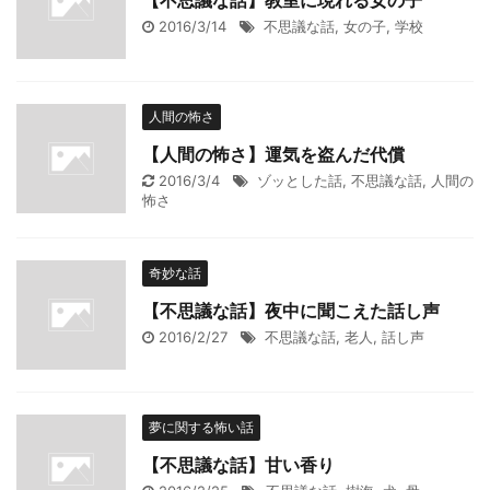
2016/3/14
不思議な話
,
女の子
,
学校
人間の怖さ
【人間の怖さ】運気を盗んだ代償
2016/3/4
ゾッとした話
,
不思議な話
,
人間の
怖さ
奇妙な話
【不思議な話】夜中に聞こえた話し声
2016/2/27
不思議な話
,
老人
,
話し声
夢に関する怖い話
【不思議な話】甘い香り