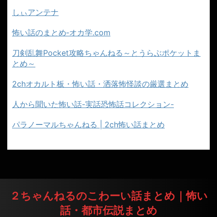
しぃアンテナ
怖い話のまとめ‐オカ学.com
刀剣乱舞Pocket攻略ちゃんねる～とうらぶポケットま
とめ～
2chオカルト板・怖い話・洒落怖怪談の厳選まとめ
人から聞いた怖い話-実話恐怖話コレクション-
パラノーマルちゃんねる | 2ch怖い話まとめ
２ちゃんねるのこわーい話まとめ｜怖い
話・都市伝説まとめ