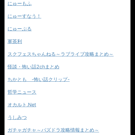
にゅーもふ
にゅーすなう！
にゅーぷる
軍茶利
スクフェスちゃんねる～ラブライブ攻略まとめ～
怪談・怖い話2chまとめ
ちかとも -怖い話クリップ-
哲学ニュース
オカルト.Net
うしみつ
ガチャガチャ～パズドラ攻略情報まとめ～