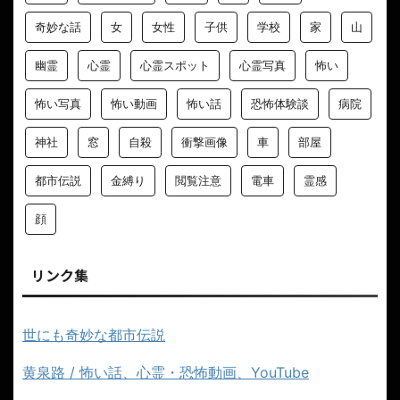
奇妙な話
女
女性
子供
学校
家
山
幽霊
心霊
心霊スポット
心霊写真
怖い
怖い写真
怖い動画
怖い話
恐怖体験談
病院
神社
窓
自殺
衝撃画像
車
部屋
都市伝説
金縛り
閲覧注意
電車
霊感
顔
リンク集
世にも奇妙な都市伝説
黄泉路 / 怖い話、心霊・恐怖動画、YouTube