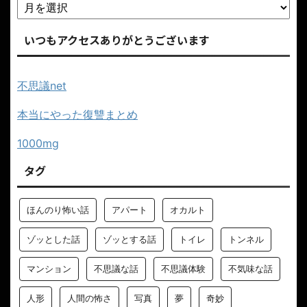
いつもアクセスありがとうございます
不思議net
本当にやった復讐まとめ
1000mg
タグ
ほんのり怖い話
アパート
オカルト
ゾッとした話
ゾッとする話
トイレ
トンネル
マンション
不思議な話
不思議体験
不気味な話
人形
人間の怖さ
写真
夢
奇妙