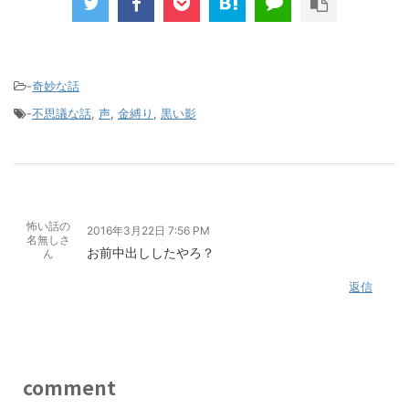
-
奇妙な話
-
不思議な話
,
声
,
金縛り
,
黒い影
怖い話の
2016年3月22日 7:56 PM
名無しさ
お前中出ししたやろ？
ん
返信
comment