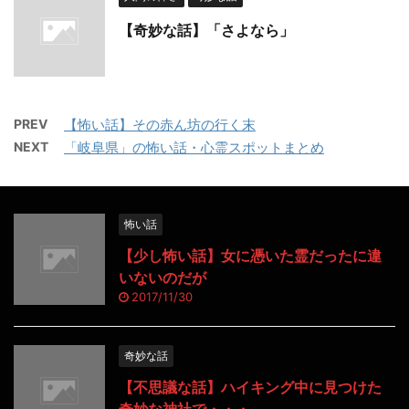
【奇妙な話】「さよなら」
PREV
【怖い話】その赤ん坊の行く末
NEXT
「岐阜県」の怖い話・心霊スポットまとめ
怖い話
【少し怖い話】女に憑いた霊だったに違
いないのだが
2017/11/30
奇妙な話
【不思議な話】ハイキング中に見つけた
奇妙な神社で・・・