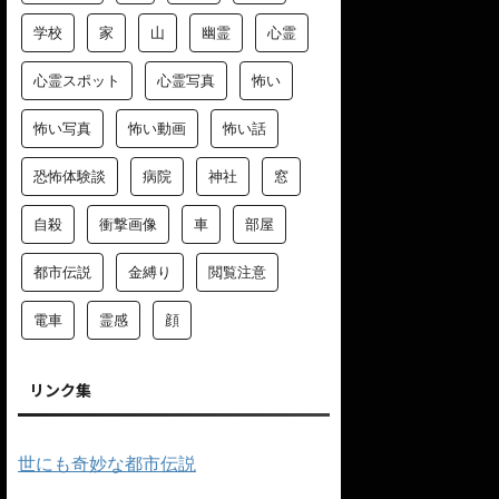
学校
家
山
幽霊
心霊
心霊スポット
心霊写真
怖い
怖い写真
怖い動画
怖い話
恐怖体験談
病院
神社
窓
自殺
衝撃画像
車
部屋
都市伝説
金縛り
閲覧注意
電車
霊感
顔
リンク集
世にも奇妙な都市伝説