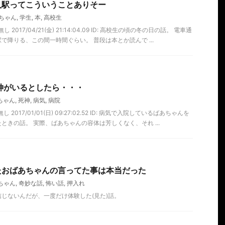
人駅ってこういうことありそー
ちゃん
,
学生
,
本
,
高校生
 2017/04/21(金) 21:14:04.09 ID: 高校生の頃の冬の日の話。 電車通
で降りる、この間一時間ぐらい。 普段は本とか読んで ...
神がいるとしたら・・・
ちゃん
,
死神
,
病気
,
病院
 2017/01/01(日) 09:27:02.52 ID: 病気で入院しているばあちゃんを
ときの話。 実際、ばあちゃんの容体は芳しくなく、それ ...
たおばあちゃんの言ってた事は本当だった
ちゃん
,
奇妙な話
,
怖い話
,
押入れ
じないんだが、一度だけ体験した(見た)話。