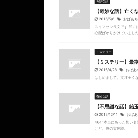
奇妙な話
【奇妙な話】亡く
2016/5/6
おばあち
スイマセン長文です 私に
心配ばかりかけていまし
ミステリー
【ミステリー】最
2016/4/28
おばあ
はじめまして。文才全く
奇妙な話
【不思議な話】飴
2015/12/11
おばあ
464: 本当にあった怖い名無し 
けど、俺の実体験。