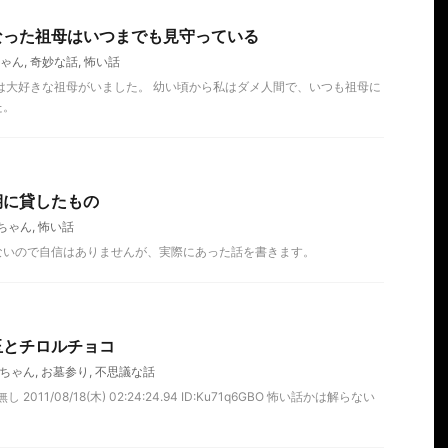
なった祖母はいつまでも見守っている
ゃん
,
奇妙な話
,
怖い話
は大好きな祖母がいました。 幼い頃から私はダメ人間で、いつも祖母に
た。
期に貸したもの
ちゃん
,
怖い話
ないので自信はありませんが、実際にあった話を書きます。
玉とチロルチョコ
ちゃん
,
お墓参り
,
不思議な話
2011/08/18(木) 02:24:24.94 ID:Ku71q6GBO 怖い話かは解らない