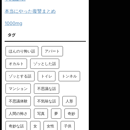
本当にやった復讐まとめ
1000mg
タグ
ほんのり怖い話
アパート
オカルト
ゾッとした話
ゾッとする話
トイレ
トンネル
マンション
不思議な話
不思議体験
不気味な話
人形
人間の怖さ
写真
夢
奇妙
奇妙な話
女
女性
子供