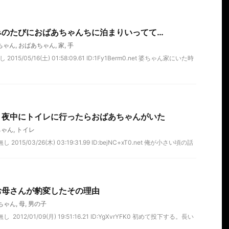
みのたびにおばあちゃんちに泊まりいってて…
ちゃん
,
おばあちゃん
,
家
,
手
15/05/16(土) 01:58:09.61 ID:1Fy1Berm0.net 婆ちゃん家にいた時
】夜中にトイレに行ったらおばあちゃんがいた
ちゃん
,
トイレ
015/03/26(木) 03:19:31.99 ID:bejNC+xT0.net 俺が小さい頃の話
お母さんが豹変したその理由
ちゃん
,
母
,
男の子
2012/01/09(月) 19:51:16.21 ID:YgXvrYFK0 初めて投下する。長い