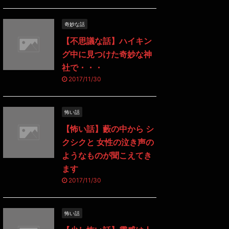
奇妙な話
【不思議な話】ハイキン
グ中に見つけた奇妙な神
社で・・・
2017/11/30
怖い話
【怖い話】藪の中から シ
クシクと 女性の泣き声の
ようなものが聞こえてき
ます
2017/11/30
怖い話