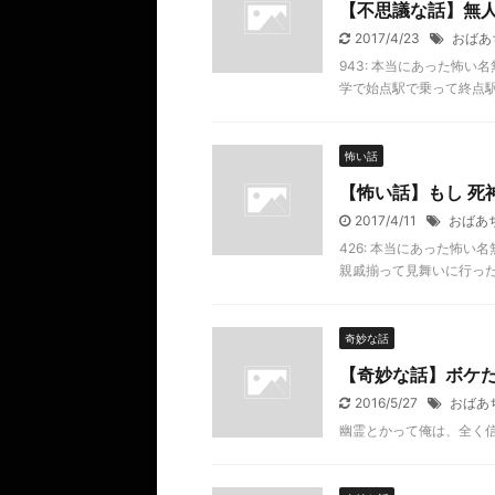
【不思議な話】無
2017/4/23
おばあ
943: 本当にあった怖い名無し
学で始点駅で乗って終点駅
怖い話
【怖い話】もし 死
2017/4/11
おばあ
426: 本当にあった怖い名無し
親戚揃って見舞いに行った
奇妙な話
【奇妙な話】ボケ
2016/5/27
おばあ
幽霊とかって俺は、全く信