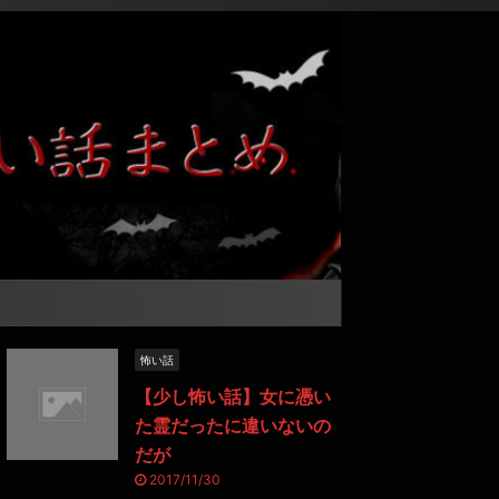
怖い話
【少し怖い話】女に憑い
た霊だったに違いないの
だが
2017/11/30