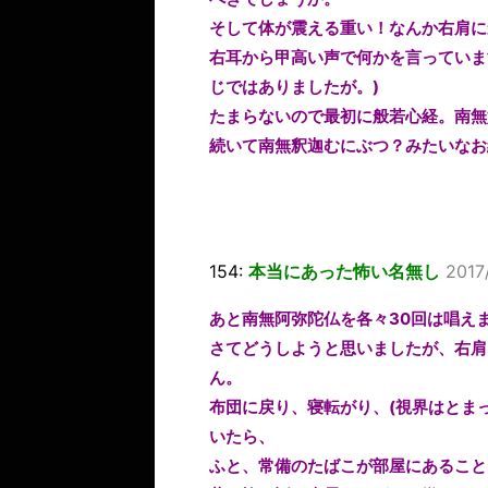
そして体が震える重い！なんか右肩に
右耳から甲高い声で何かを言っていま
じではありましたが。)
たまらないので最初に般若心経。南無
続いて南無釈迦むにぶつ？みたいなお
154:
本当にあった怖い名無し
2017
あと南無阿弥陀仏を各々30回は唱え
さてどうしようと思いましたが、右肩
ん。
布団に戻り、寝転がり、(視界はとま
いたら、
ふと、常備のたばこが部屋にあること