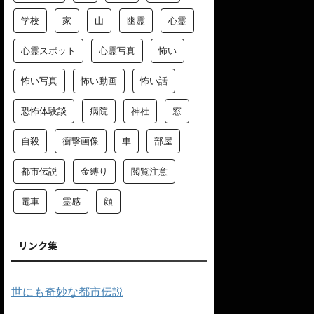
学校
家
山
幽霊
心霊
心霊スポット
心霊写真
怖い
怖い写真
怖い動画
怖い話
恐怖体験談
病院
神社
窓
自殺
衝撃画像
車
部屋
都市伝説
金縛り
閲覧注意
電車
霊感
顔
リンク集
世にも奇妙な都市伝説