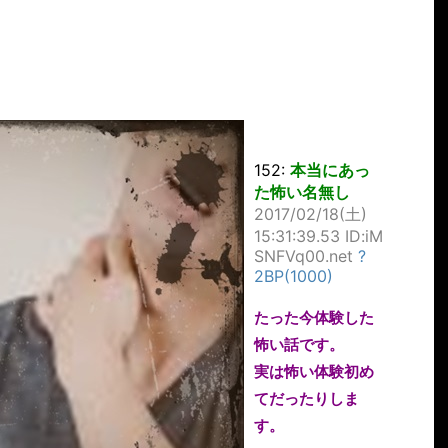
152:
本当にあっ
た怖い名無し
2017/02/18(土)
15:31:39.53 ID:iM
SNFVq00.net
?
2BP(1000)
たった今体験した
怖い話です。
実は怖い体験初め
てだったりしま
す。