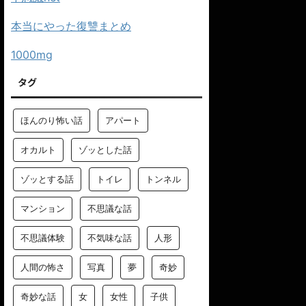
本当にやった復讐まとめ
1000mg
タグ
ほんのり怖い話
アパート
オカルト
ゾッとした話
ゾッとする話
トイレ
トンネル
マンション
不思議な話
不思議体験
不気味な話
人形
人間の怖さ
写真
夢
奇妙
奇妙な話
女
女性
子供