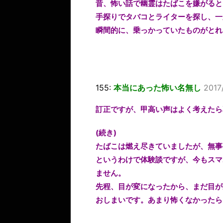
昔、怖い話で幽霊はたばこを嫌がると
手探りでタバコとライターを探し、一
瞬間的に、乗っかっていたものがとれ
155:
本当にあった怖い名無し
2017
訂正ですが、甲高い声はよく考えたら
(続き)
たばこは燃え尽きていましたが、無事
というわけで体験談ですが、今もスマ
ません。
先程、目が変になったから、まだ目が
おしまいです。あまり怖くなかったら