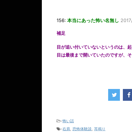
156:
本当にあった怖い名無し
2017
補足
目が追い付いていないというのは、起
目は最後まで開いていたのですが、そ
-
怖い話
-
右肩
,
恐怖体験談
,
耳鳴り