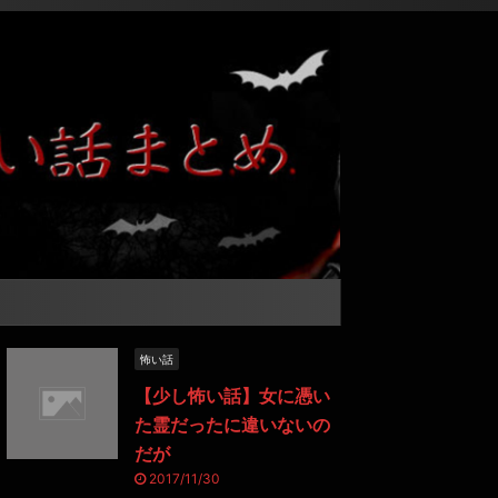
怖い話
【少し怖い話】女に憑い
た霊だったに違いないの
だが
2017/11/30