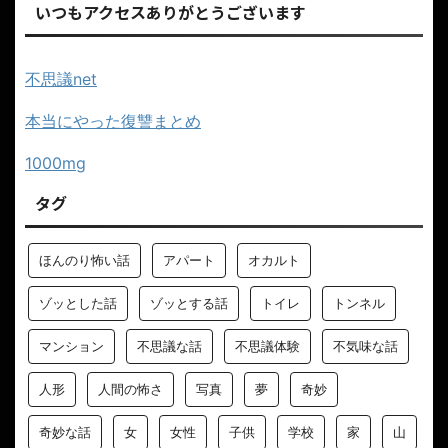
いつもアクセスありがとうございます
不思議net
本当にやった復讐まとめ
1000mg
タグ
ほんのり怖い話
アパート
オカルト
ゾッとした話
ゾッとする話
トイレ
トンネル
マンション
不思議な話
不思議体験
不気味な話
人形
人間の怖さ
写真
夢
奇妙
奇妙な話
女
女性
子供
学校
家
山