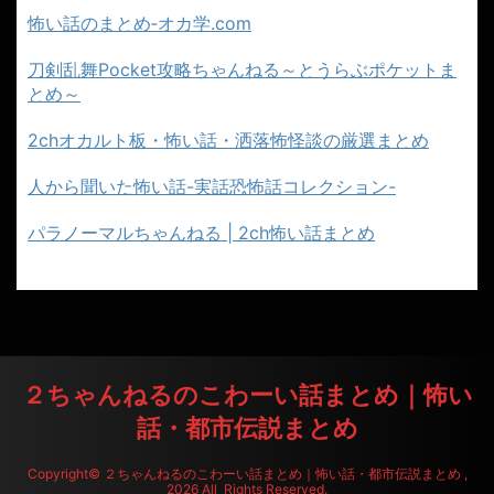
怖い話のまとめ‐オカ学.com
刀剣乱舞Pocket攻略ちゃんねる～とうらぶポケットま
とめ～
2chオカルト板・怖い話・洒落怖怪談の厳選まとめ
人から聞いた怖い話-実話恐怖話コレクション-
パラノーマルちゃんねる | 2ch怖い話まとめ
２ちゃんねるのこわーい話まとめ｜怖い
話・都市伝説まとめ
Copyright© ２ちゃんねるのこわーい話まとめ｜怖い話・都市伝説まとめ ,
2026 All Rights Reserved.