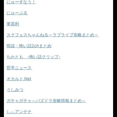
にゅーすなう！
にゅーぷる
軍茶利
スクフェスちゃんねる～ラブライブ攻略まとめ～
怪談・怖い話2chまとめ
ちかとも -怖い話クリップ-
哲学ニュース
オカルト.Net
うしみつ
ガチャガチャ～パズドラ攻略情報まとめ～
しぃアンテナ