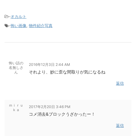
-
オカルト
-
怖い画像
,
物件紹介写真
怖い話の
2016年12月3日 2:44 AM
名無しさ
それより、妙に歪な間取りが気になるね
ん
返信
ｍｉｒｕ
2017年2月20日 3:46 PM
ｋａ
コメ消去&ブロックうざかったー！
返信