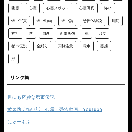
幽霊
心霊
心霊スポット
心霊写真
怖い
怖い写真
怖い動画
怖い話
恐怖体験談
病院
神社
窓
自殺
衝撃画像
車
部屋
都市伝説
金縛り
閲覧注意
電車
霊感
顔
リンク集
世にも奇妙な都市伝説
黄泉路 / 怖い話、心霊・恐怖動画、YouTube
にゅーもふ