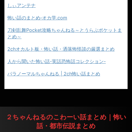
しぃアンテナ
怖い話のまとめ‐オカ学.com
刀剣乱舞Pocket攻略ちゃんねる～とうらぶポケットま
とめ～
2chオカルト板・怖い話・洒落怖怪談の厳選まとめ
人から聞いた怖い話-実話恐怖話コレクション-
パラノーマルちゃんねる | 2ch怖い話まとめ
２ちゃんねるのこわーい話まとめ｜怖い
話・都市伝説まとめ