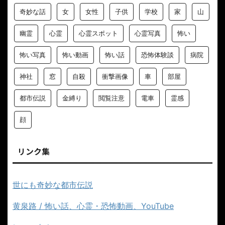
奇妙な話
女
女性
子供
学校
家
山
幽霊
心霊
心霊スポット
心霊写真
怖い
怖い写真
怖い動画
怖い話
恐怖体験談
病院
神社
窓
自殺
衝撃画像
車
部屋
都市伝説
金縛り
閲覧注意
電車
霊感
顔
リンク集
世にも奇妙な都市伝説
黄泉路 / 怖い話、心霊・恐怖動画、YouTube