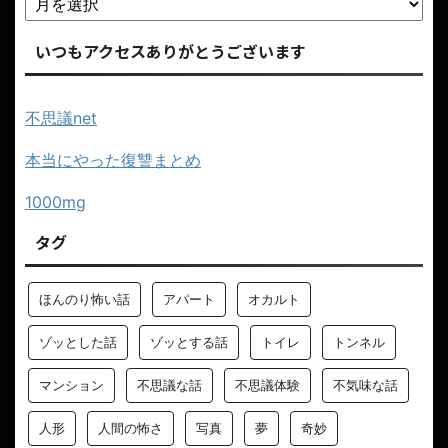
いつもアクセスありがとうございます
不思議net
本当にやった復讐まとめ
1000mg
タグ
ほんのり怖い話
アパート
オカルト
ゾッとした話
ゾッとする話
トイレ
トンネル
マンション
不思議な話
不思議体験
不気味な話
人形
人間の怖さ
写真
夢
奇妙