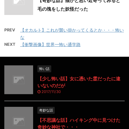
【奇妙な話】猫かと思い近寄ってみると
毛の塊をした妖怪だった
PREV
【オカルト】これが襲い掛かってくるとか・・・怖い
な
NEXT
【衝撃画像】世界一怖い通学路
怖い話
【少し怖い話】女に憑いた霊だったに違
いないのだが
2017/11/30
奇妙な話
【不思議な話】ハイキング中に見つけた
奇妙な神社で・・・