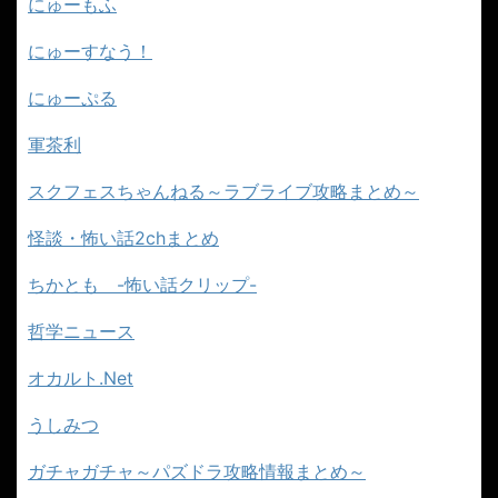
にゅーもふ
にゅーすなう！
にゅーぷる
軍茶利
スクフェスちゃんねる～ラブライブ攻略まとめ～
怪談・怖い話2chまとめ
ちかとも -怖い話クリップ-
哲学ニュース
オカルト.Net
うしみつ
ガチャガチャ～パズドラ攻略情報まとめ～