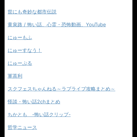
世にも奇妙な都市伝説
黄泉路 / 怖い話、心霊・恐怖動画、YouTube
にゅーもふ
にゅーすなう！
にゅーぷる
軍茶利
スクフェスちゃんねる～ラブライブ攻略まとめ～
怪談・怖い話2chまとめ
ちかとも -怖い話クリップ-
哲学ニュース