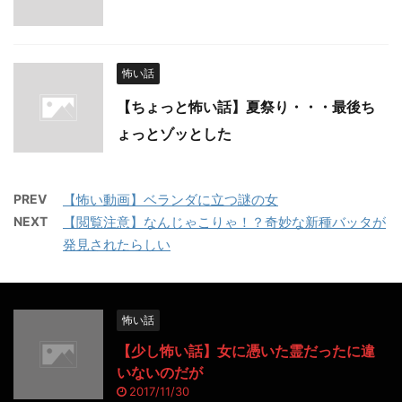
怖い話
【ちょっと怖い話】夏祭り・・・最後ち
ょっとゾッとした
PREV
【怖い動画】ベランダに立つ謎の女
NEXT
【閲覧注意】なんじゃこりゃ！？奇妙な新種バッタが
発見されたらしい
怖い話
【少し怖い話】女に憑いた霊だったに違
いないのだが
2017/11/30