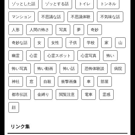
ゾッとした話
ゾッとする話
トイレ
トンネル
マンション
不思議な話
不思議体験
不気味な話
人形
人間の怖さ
写真
夢
奇妙
奇妙な話
女
女性
子供
学校
家
山
幽霊
心霊
心霊スポット
心霊写真
怖い
怖い写真
怖い動画
怖い話
恐怖体験談
病院
神社
窓
自殺
衝撃画像
車
部屋
都市伝説
金縛り
閲覧注意
電車
霊感
顔
リンク集