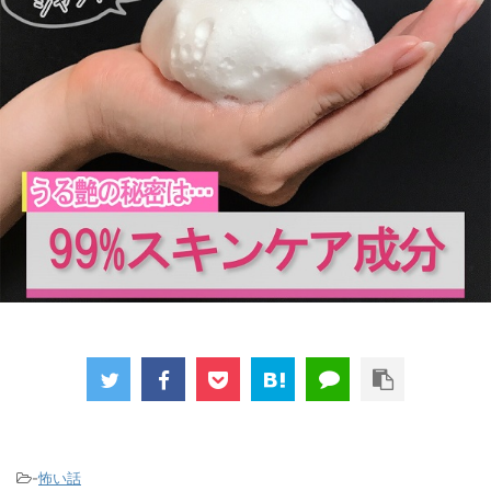
-
怖い話