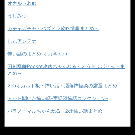
オカルト.Net
うしみつ
ガチャガチャ～パズドラ攻略情報まとめ～
しぃアンテナ
怖い話のまとめ‐オカ学.com
刀剣乱舞Pocket攻略ちゃんねる～とうらぶポケットま
とめ～
2chオカルト板・怖い話・洒落怖怪談の厳選まとめ
人から聞いた怖い話-実話恐怖話コレクション-
パラノーマルちゃんねる | 2ch怖い話まとめ