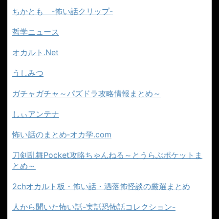
ちかとも -怖い話クリップ-
哲学ニュース
オカルト.Net
うしみつ
ガチャガチャ～パズドラ攻略情報まとめ～
しぃアンテナ
怖い話のまとめ‐オカ学.com
刀剣乱舞Pocket攻略ちゃんねる～とうらぶポケットま
とめ～
2chオカルト板・怖い話・洒落怖怪談の厳選まとめ
人から聞いた怖い話-実話恐怖話コレクション-