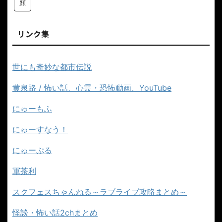
顔
リンク集
世にも奇妙な都市伝説
黄泉路 / 怖い話、心霊・恐怖動画、YouTube
にゅーもふ
にゅーすなう！
にゅーぷる
軍茶利
スクフェスちゃんねる～ラブライブ攻略まとめ～
怪談・怖い話2chまとめ