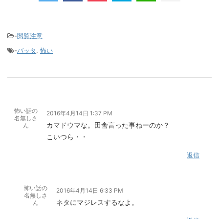
-
閲覧注意
-
バッタ
,
怖い
怖い話の
2016年4月14日 1:37 PM
名無しさ
カマドウマな。田舎言った事ねーのか？
ん
こいつら・・
返信
怖い話の
2016年4月14日 6:33 PM
名無しさ
ネタにマジレスするなよ。
ん