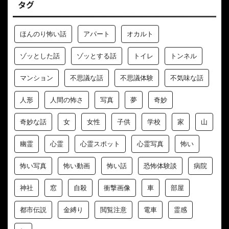
タグ
ほんのり怖い話
アパート
オカルト
ゾッとした話
ゾッとする話
トイレ
トンネル
マンション
不思議な話
不思議体験
不気味な話
人形
人間の怖さ
写真
夢
奇妙
奇妙な話
女
女性
子供
学校
家
山
幽霊
心霊
心霊スポット
心霊写真
怖い
怖い写真
怖い動画
怖い話
恐怖体験談
病院
神社
窓
自殺
衝撃画像
車
部屋
都市伝説
金縛り
閲覧注意
電車
霊感