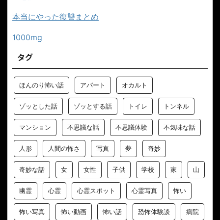
本当にやった復讐まとめ
1000mg
タグ
ほんのり怖い話
アパート
オカルト
ゾッとした話
ゾッとする話
トイレ
トンネル
マンション
不思議な話
不思議体験
不気味な話
人形
人間の怖さ
写真
夢
奇妙
奇妙な話
女
女性
子供
学校
家
山
幽霊
心霊
心霊スポット
心霊写真
怖い
怖い写真
怖い動画
怖い話
恐怖体験談
病院