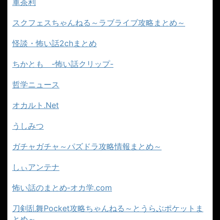
軍茶利
スクフェスちゃんねる～ラブライブ攻略まとめ～
怪談・怖い話2chまとめ
ちかとも -怖い話クリップ-
哲学ニュース
オカルト.Net
うしみつ
ガチャガチャ～パズドラ攻略情報まとめ～
しぃアンテナ
怖い話のまとめ‐オカ学.com
刀剣乱舞Pocket攻略ちゃんねる～とうらぶポケットま
とめ～