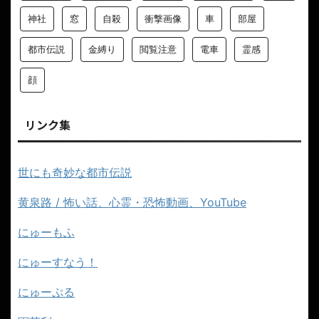
神社
窓
自殺
衝撃画像
車
部屋
都市伝説
金縛り
閲覧注意
電車
霊感
顔
リンク集
世にも奇妙な都市伝説
黄泉路 / 怖い話、心霊・恐怖動画、YouTube
にゅーもふ
にゅーすなう！
にゅーぷる