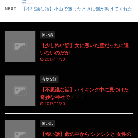
は･･･
NEXT
【不思議な話】小山で迷ったときに猫が助けてくれた
怖い話
【少し怖い話】女に憑いた霊だったに違
いないのだが
2017/11/30
奇妙な話
【不思議な話】ハイキング中に見つけた
奇妙な神社で・・・
2017/11/30
怖い話
【怖い話】藪の中から シクシクと 女性の