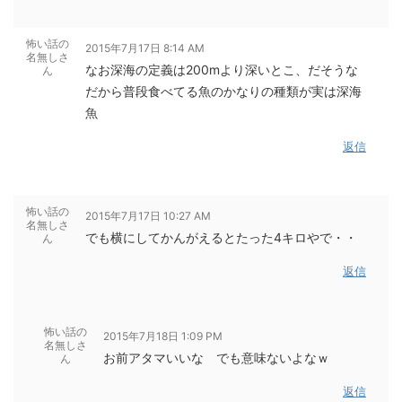
怖い話の
2015年7月17日 8:14 AM
名無しさ
なお深海の定義は200mより深いとこ、だそうな
ん
だから普段食べてる魚のかなりの種類が実は深海
魚
返信
怖い話の
2015年7月17日 10:27 AM
名無しさ
でも横にしてかんがえるとたった4キロやで・・
ん
返信
怖い話の
2015年7月18日 1:09 PM
名無しさ
お前アタマいいな でも意味ないよなｗ
ん
返信