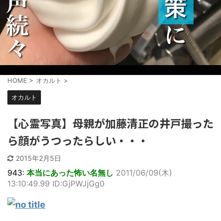
HOME
>
オカルト
>
オカルト
【心霊写真】母親が加藤清正の井戸撮った
ら顔がうつったらしい・・・
2015年2月5日
943:
本当にあった怖い名無し
2011/06/09(木)
13:10:49.99 ID:GjPWJjGg0