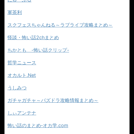
軍茶利
スクフェスちゃんねる～ラブライブ攻略まとめ～
怪談・怖い話2chまとめ
ちかとも -怖い話クリップ-
哲学ニュース
オカルト.Net
うしみつ
ガチャガチャ～パズドラ攻略情報まとめ～
しぃアンテナ
怖い話のまとめ‐オカ学.com