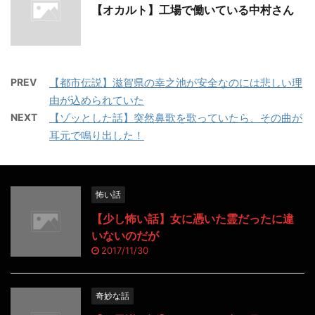
【オカルト】工場で働いている中村さん
PREV
【都市伝説】滋賀県の幸之池が安全なのには悲しい理
由が込められていた
NEXT
【ゾッとした話】突然鼻歌を歌っていたら、その曲が
耳元で鳴り出した！
怖い話
【少し怖い話】女に憑いた霊だったに違
いないのだが
2017/11/30
奇妙な話