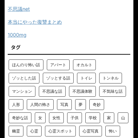
不思議net
本当にやった復讐まとめ
1000mg
タグ
ほんのり怖い話
アパート
オカルト
ゾッとした話
ゾッとする話
トイレ
トンネル
マンション
不思議な話
不思議体験
不気味な話
人形
人間の怖さ
写真
夢
奇妙
奇妙な話
女
女性
子供
学校
家
山
幽霊
心霊
心霊スポット
心霊写真
怖い