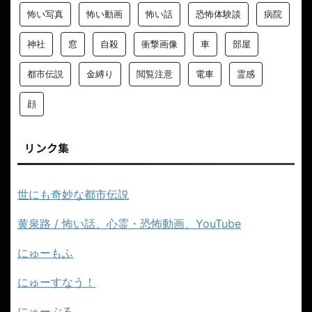
怖い写真
怖い動画
怖い話
恐怖体験談
病院
神社
窓
自殺
衝撃画像
車
部屋
都市伝説
金縛り
閲覧注意
電車
霊感
顔
リンク集
世にも奇妙な都市伝説
黄泉路 / 怖い話、心霊・恐怖動画、YouTube
にゅーもふ
にゅーすなう！
にゅーぷる