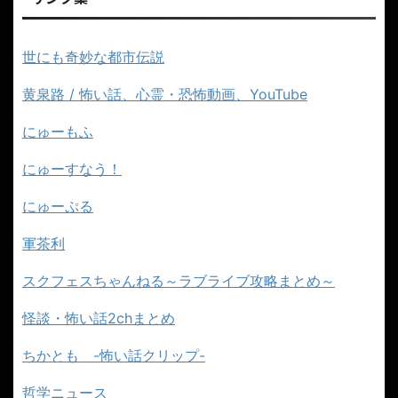
世にも奇妙な都市伝説
黄泉路 / 怖い話、心霊・恐怖動画、YouTube
にゅーもふ
にゅーすなう！
にゅーぷる
軍茶利
スクフェスちゃんねる～ラブライブ攻略まとめ～
怪談・怖い話2chまとめ
ちかとも -怖い話クリップ-
哲学ニュース