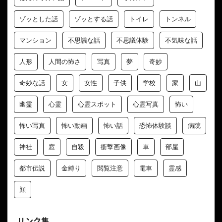
ゾッとした話
ゾッとする話
トイレ
トンネル
マンション
不思議な話
不思議体験
不気味な話
人形
人間の怖さ
写真
夢
奇妙
奇妙な話
女
女性
子供
学校
家
山
幽霊
心霊
心霊スポット
心霊写真
怖い
怖い写真
怖い動画
怖い話
恐怖体験談
病院
神社
窓
自殺
衝撃画像
車
部屋
都市伝説
金縛り
閲覧注意
電車
霊感
顔
リンク集