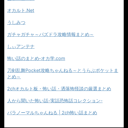
オカルト.Net
うしみつ
ガチャガチャ～パズドラ攻略情報まとめ～
しぃアンテナ
怖い話のまとめ‐オカ学.com
刀剣乱舞Pocket攻略ちゃんねる～とうらぶポケットま
とめ～
2chオカルト板・怖い話・洒落怖怪談の厳選まとめ
人から聞いた怖い話-実話恐怖話コレクション-
パラノーマルちゃんねる | 2ch怖い話まとめ