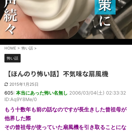
HOME
>
怖い話
>
怖い話
【ほんのり怖い話】不気味な扇風機
2015年1月25日
605:
本当にあった怖い名無し
2006/03/04(土) 02:33:32
ID:Aq9Y8Me/0
もう十数年も前の話なのですが長生きした曾祖母が
他界した際
その曾祖母が使っていた扇風機を引き取ることにな