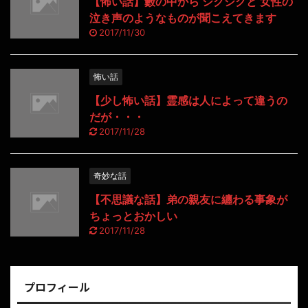
【怖い話】藪の中から シクシクと 女性の
泣き声のようなものが聞こえてきます
2017/11/30
怖い話
【少し怖い話】霊感は人によって違うの
だが・・・
2017/11/28
奇妙な話
【不思議な話】弟の親友に纏わる事象が
ちょっとおかしい
2017/11/28
プロフィール