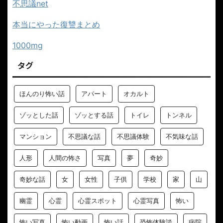
不思議net
本当にやった復讐まとめ
1000mg
タグ
ほんのり怖い話
アパート
オカルト
ゾッとした話
ゾッとする話
トイレ
トンネル
マンション
不思議な話
不思議体験
不気味な話
人形
人間の怖さ
写真
夢
奇妙
奇妙な話
女
女性
子供
学校
家
山
幽霊
心霊
心霊スポット
心霊写真
怖い
怖い写真
怖い動画
怖い話
恐怖体験談
病院