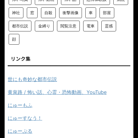
神社
窓
自殺
衝撃画像
車
部屋
都市伝説
金縛り
閲覧注意
電車
霊感
顔
リンク集
世にも奇妙な都市伝説
黄泉路 / 怖い話、心霊・恐怖動画、YouTube
にゅーもふ
にゅーすなう！
にゅーぷる