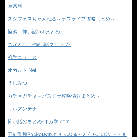
軍茶利
スクフェスちゃんねる～ラブライブ攻略まとめ～
怪談・怖い話2chまとめ
ちかとも -怖い話クリップ-
哲学ニュース
オカルト.Net
うしみつ
ガチャガチャ～パズドラ攻略情報まとめ～
しぃアンテナ
怖い話のまとめ‐オカ学.com
刀剣乱舞Pocket攻略ちゃんねる～とうらぶポケットま