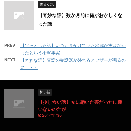
奇妙な話
【奇妙な話】数か月前に俺がおかしくな
った話
PREV
【ゾッとした話】いつも見かけていた地蔵が実はなか
ったという衝撃事実
NEXT
【奇妙な話】電話の受話器が外れるとブザーが鳴るの
に・・・
怖い話
【少し怖い話】女に憑いた霊だったに違
いないのだが
2017/11/30