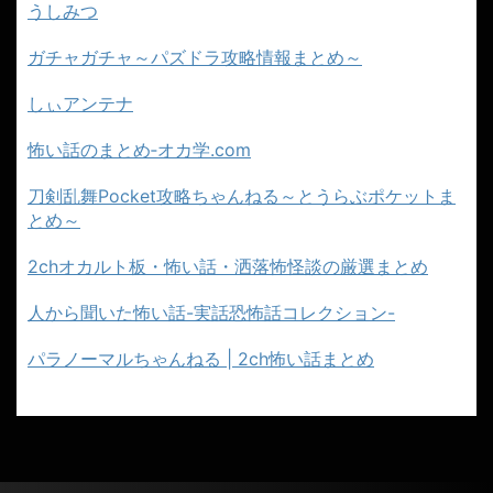
うしみつ
ガチャガチャ～パズドラ攻略情報まとめ～
しぃアンテナ
怖い話のまとめ‐オカ学.com
刀剣乱舞Pocket攻略ちゃんねる～とうらぶポケットま
とめ～
2chオカルト板・怖い話・洒落怖怪談の厳選まとめ
人から聞いた怖い話-実話恐怖話コレクション-
パラノーマルちゃんねる | 2ch怖い話まとめ