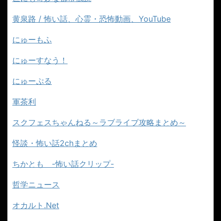
黄泉路 / 怖い話、心霊・恐怖動画、YouTube
にゅーもふ
にゅーすなう！
にゅーぷる
軍茶利
スクフェスちゃんねる～ラブライブ攻略まとめ～
怪談・怖い話2chまとめ
ちかとも -怖い話クリップ-
哲学ニュース
オカルト.Net