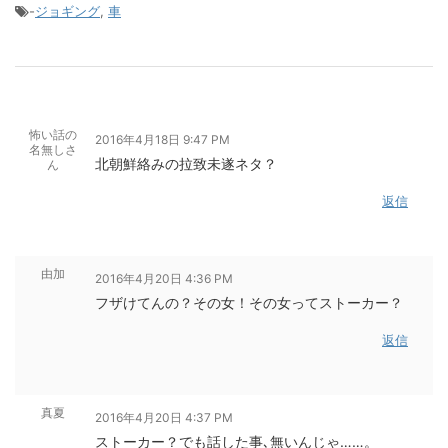
-
ジョギング
,
車
怖い話の
2016年4月18日 9:47 PM
名無しさ
北朝鮮絡みの拉致未遂ネタ？
ん
返信
由加
2016年4月20日 4:36 PM
フザけてんの？その女！その女ってストーカー？
返信
真夏
2016年4月20日 4:37 PM
ストーカー？でも話した事､無いんじゃ……。