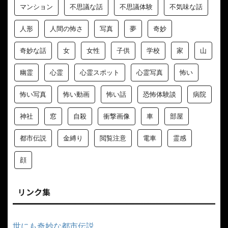
マンション
不思議な話
不思議体験
不気味な話
人形
人間の怖さ
写真
夢
奇妙
奇妙な話
女
女性
子供
学校
家
山
幽霊
心霊
心霊スポット
心霊写真
怖い
怖い写真
怖い動画
怖い話
恐怖体験談
病院
神社
窓
自殺
衝撃画像
車
部屋
都市伝説
金縛り
閲覧注意
電車
霊感
顔
リンク集
世にも奇妙な都市伝説