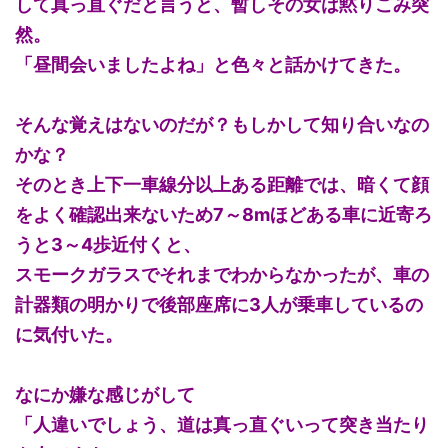
して真っ直ぐだと言うと、暫しその女は黙りこみ突
然。
「昼間会いましたよね」と色々と話かけてきた。
そんな覚えはないのだが？もしかして知り合いなの
かな？
そのとき上下一車線分以上ある距離では、暗くて顔
をよく確認出来ないため7～8mほどある車に近寄ろ
うと3～4歩近付くと、
スモークガラスでそれまでわからなかったが、車の
計器類の明かりで後部座席に3人が乗車しているの
に気付いた。
なにか嫌な感じがして
「人違いでしょう、道は真っ直ぐいって突き当たり