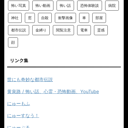
怖い写真
怖い動画
怖い話
恐怖体験談
病院
神社
窓
自殺
衝撃画像
車
部屋
都市伝説
金縛り
閲覧注意
電車
霊感
顔
リンク集
世にも奇妙な都市伝説
黄泉路 / 怖い話、心霊・恐怖動画、YouTube
にゅーもふ
にゅーすなう！
にゅーぷる