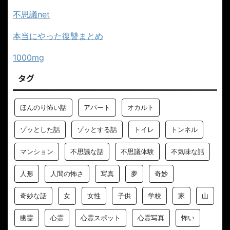
不思議net
本当にやった復讐まとめ
1000mg
タグ
ほんのり怖い話
アパート
オカルト
ゾッとした話
ゾッとする話
トイレ
トンネル
マンション
不思議な話
不思議体験
不気味な話
人形
人間の怖さ
写真
夢
奇妙
奇妙な話
女
女性
子供
学校
家
山
幽霊
心霊
心霊スポット
心霊写真
怖い