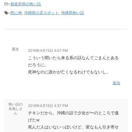
-
都道府県の怖い話
-
死に神
,
沖縄県心霊スポット
,
沖縄県怖い話
匿名
2016年4月15日 4:07 PM
こういう聞いたら来る系の話なんてごまんとある
だろうに。
死神なのに誰かが亡くなるわけでもないし。
返信
怖い話の
2016年4月15日 4:37 PM
名無しさ
チキンだから、沖縄の話で少女が〜のところで逃
ん
げたw
死んだ人はいないっぽいけど、変なもん引き寄せ