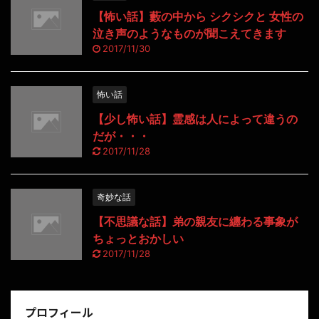
【怖い話】藪の中から シクシクと 女性の
泣き声のようなものが聞こえてきます
2017/11/30
怖い話
【少し怖い話】霊感は人によって違うの
だが・・・
2017/11/28
奇妙な話
【不思議な話】弟の親友に纏わる事象が
ちょっとおかしい
2017/11/28
プロフィール