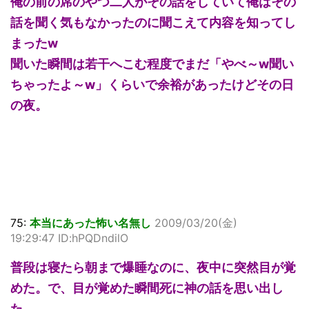
俺の前の席のやつ二人がその話をしていて俺はその
話を聞く気もなかったのに聞こえて内容を知ってし
まったw
聞いた瞬間は若干へこむ程度でまだ「やべ～w聞い
ちゃったよ～w」くらいで余裕があったけどその日
の夜。
75:
本当にあった怖い名無し
2009/03/20(金)
19:29:47 ID:hPQDndilO
普段は寝たら朝まで爆睡なのに、夜中に突然目が覚
めた。で、目が覚めた瞬間死に神の話を思い出し
た。