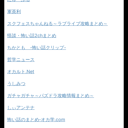
軍茶利
スクフェスちゃんねる～ラブライブ攻略まとめ～
怪談・怖い話2chまとめ
ちかとも -怖い話クリップ-
哲学ニュース
オカルト.Net
うしみつ
ガチャガチャ～パズドラ攻略情報まとめ～
しぃアンテナ
怖い話のまとめ‐オカ学.com