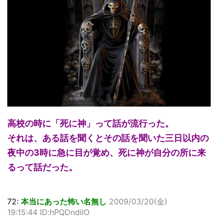
高校の時に「死に神」って話が流行った。
それは、ある話を聞くとその話を聞いた三日以内の
夜中の3時に急に目が覚め、死に神が自分の所に来
るって話だった。
72:
本当にあった怖い名無し
2009/03/20(金)
19:15:44 ID:hPQDndilO