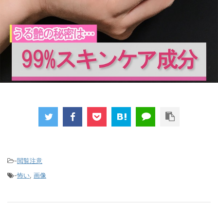
-
閲覧注意
-
怖い
,
画像