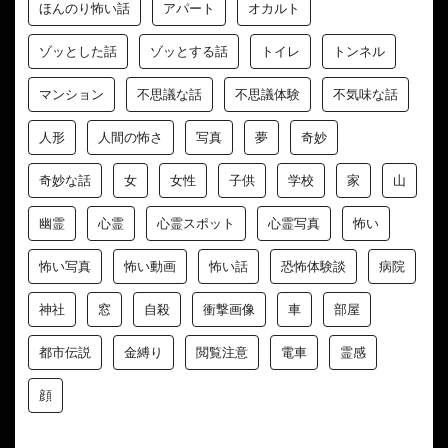
ほんのり怖い話
アパート
オカルト
ゾッとした話
ゾッとする話
トイレ
トンネル
マンション
不思議な話
不思議体験
不気味な話
人形
人間の怖さ
写真
夢
奇妙
奇妙な話
女
女性
子供
学校
家
山
幽霊
心霊
心霊スポット
心霊写真
怖い
怖い写真
怖い動画
怖い話
恐怖体験談
病院
神社
窓
自殺
衝撃画像
車
部屋
都市伝説
金縛り
閲覧注意
電車
霊感
顔