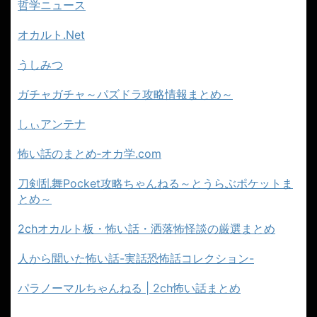
哲学ニュース
オカルト.Net
うしみつ
ガチャガチャ～パズドラ攻略情報まとめ～
しぃアンテナ
怖い話のまとめ‐オカ学.com
刀剣乱舞Pocket攻略ちゃんねる～とうらぶポケットま
とめ～
2chオカルト板・怖い話・洒落怖怪談の厳選まとめ
人から聞いた怖い話-実話恐怖話コレクション-
パラノーマルちゃんねる | 2ch怖い話まとめ