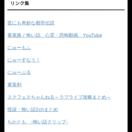
リンク集
世にも奇妙な都市伝説
黄泉路 / 怖い話、心霊・恐怖動画、YouTube
にゅーもふ
にゅーすなう！
にゅーぷる
軍茶利
スクフェスちゃんねる～ラブライブ攻略まとめ～
怪談・怖い話2chまとめ
ちかとも -怖い話クリップ-