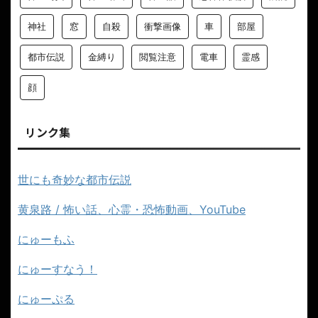
神社
窓
自殺
衝撃画像
車
部屋
都市伝説
金縛り
閲覧注意
電車
霊感
顔
リンク集
世にも奇妙な都市伝説
黄泉路 / 怖い話、心霊・恐怖動画、YouTube
にゅーもふ
にゅーすなう！
にゅーぷる