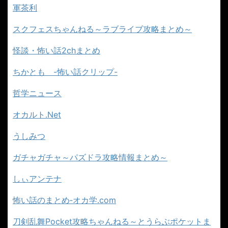
軍茶利
スクフェスちゃんねる～ラブライブ攻略まとめ～
怪談・怖い話2chまとめ
ちかとも -怖い話クリップ-
哲学ニュース
オカルト.Net
うしみつ
ガチャガチャ～パズドラ攻略情報まとめ～
しぃアンテナ
怖い話のまとめ‐オカ学.com
刀剣乱舞Pocket攻略ちゃんねる～とうらぶポケットま