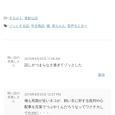
-
オカルト
,
奇妙な話
-
ゾッとする話
,
中古商品
,
猫
,
赤ちゃん
,
音声モニター
怖い話の
2015年6月20日 11:58 AM
名無しさ
話しがつまらなさ過ぎてゾッとした
ん
返信
怖い話の
2015年6月20日 12:37 PM
名無しさ
俺も死期が近いネコが、飼い主に対する批判や心
ん
配事を言葉でつぶやくんだろうなってワクチカし
てたのに・・・