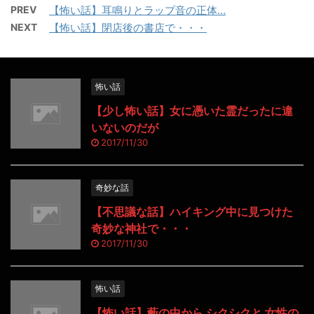
PREV
【怖い話】耳鳴りとラップ音の正体…
NEXT
【怖い話】閉店後の書店で・・・
怖い話
【少し怖い話】女に憑いた霊だったに違
いないのだが
2017/11/30
奇妙な話
【不思議な話】ハイキング中に見つけた
奇妙な神社で・・・
2017/11/30
怖い話
【怖い話】藪の中から シクシクと 女性の