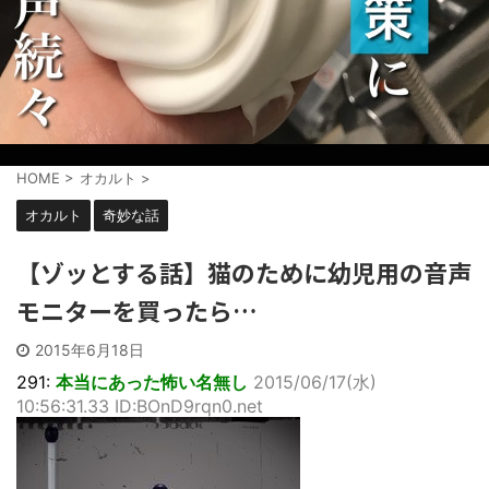
HOME
>
オカルト
>
オカルト
奇妙な話
【ゾッとする話】猫のために幼児用の音声
モニターを買ったら…
2015年6月18日
291:
本当にあった怖い名無し
2015/06/17(水)
10:56:31.33 ID:BOnD9rqn0.net