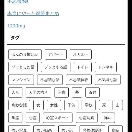
不思議net
本当にやった復讐まとめ
1000mg
タグ
ほんのり怖い話
アパート
オカルト
ゾッとした話
ゾッとする話
トイレ
トンネル
マンション
不思議な話
不思議体験
不気味な話
人形
人間の怖さ
写真
夢
奇妙
奇妙な話
女
女性
子供
学校
家
山
幽霊
心霊
心霊スポット
心霊写真
怖い
怖い写真
怖い動画
怖い話
恐怖体験談
病院