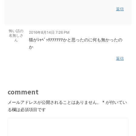
返信
怖い話の
2016年8月14日 7:26 PM
名無しさ
猫がｼｬﾍﾞｯﾀｱｱｱｱｱｱかと思ったのに何も無かったの
ん
か
返信
comment
メールアドレスが公開されることはありません。
*
が付いてい
る欄は必須項目です