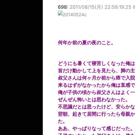
698:
2011/08/15(月) 22:58:19.25
何年か前の夏の夜のこと。
どうにも暑くて寝苦しくなった俺は
首だけ動かして上を見たら、脚の主
叔父さんは何ヶ月か前から癌で入院
来るはずがなかったから俺は直感で
俺が子供の頃から叔父さんはよく一
ぜんぜん怖いとは思わなかった。
不思議だとは思ったけど、安らかな
翌朝、起きて居間に行ったら母親か
た。
ああ、やっぱりなって感じだった。