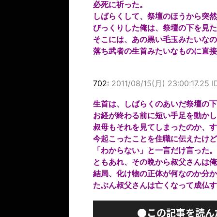
必死に祈った。
しばらくして、祭壇のほうから突然
びっくりした俺は、祭壇の下を見た
そこには、あの黒い毛玉みたいなの
落ち武者の生首みたいなものに直接
702:
2011/08/15(月) 23:00:17.25 
生首は、しばらくのあいだ祭壇の下
お経が終わる前に短い手足を動かし
叔母もそれを見てしまったのか、す
今起こったことを住職に伝えたけど
「わからない」と一言だけ言った。
ともあれ、その晩から叔父さんは俺
結局、化け物の正体が何なのか分か
たぶん叔父さんは亡くなって成仏す
●この記事を読ん