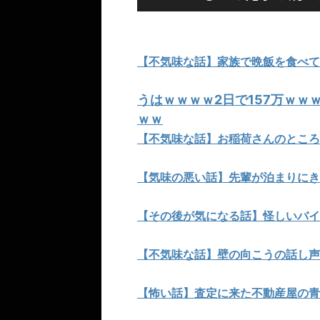
【不気味な話】家族で晩飯を食べて
うはｗｗｗｗ2日で157万ｗｗ
ｗｗ
【不気味な話】お稲荷さんのところ
【気味の悪い話】先輩が泊まりにき
【その後が気になる話】怪しいバイ
【不気味な話】壁の向こうの話し声
【怖い話】査定に来た不動産屋の青