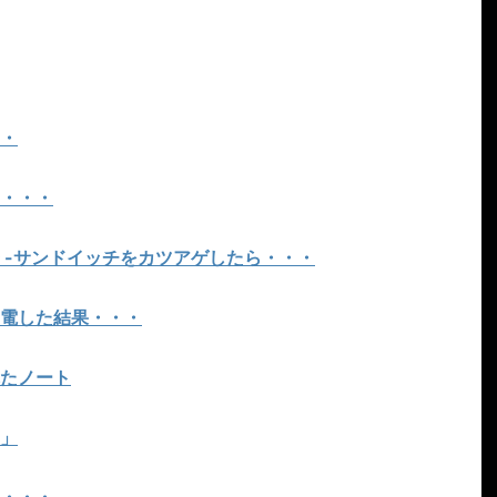
・
・・・
 -サンドイッチをカツアゲしたら・・・
電した結果・・・
たノート
」
・・・