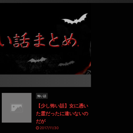
怖い話
【少し怖い話】女に憑い
た霊だったに違いないの
だが
2017/11/30