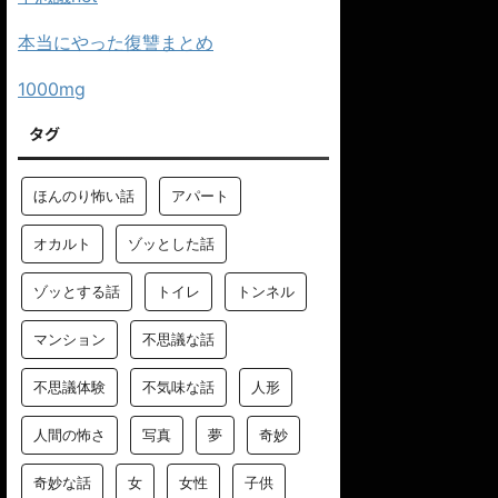
本当にやった復讐まとめ
1000mg
タグ
ほんのり怖い話
アパート
オカルト
ゾッとした話
ゾッとする話
トイレ
トンネル
マンション
不思議な話
不思議体験
不気味な話
人形
人間の怖さ
写真
夢
奇妙
奇妙な話
女
女性
子供