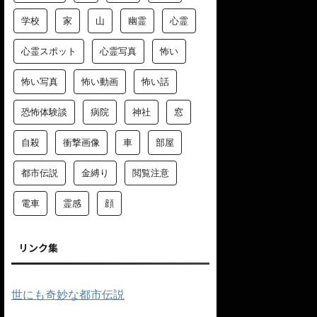
学校
家
山
幽霊
心霊
心霊スポット
心霊写真
怖い
怖い写真
怖い動画
怖い話
恐怖体験談
病院
神社
窓
自殺
衝撃画像
車
部屋
都市伝説
金縛り
閲覧注意
電車
霊感
顔
リンク集
世にも奇妙な都市伝説