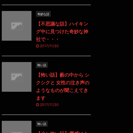
奇妙な話
【不思議な話】ハイキン
グ中に見つけた奇妙な神
社で・・・
2017/11/30
怖い話
【怖い話】藪の中から シ
クシクと 女性の泣き声の
ようなものが聞こえてき
ます
2017/11/30
怖い話