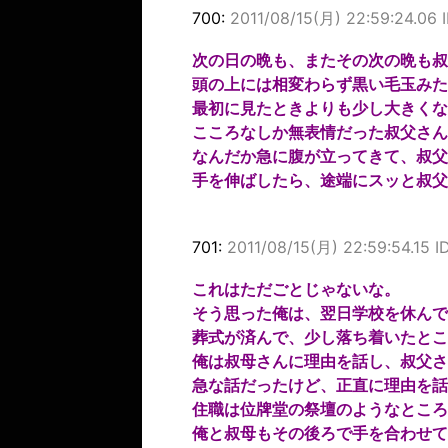
700:
2011/08/15(月) 22:59:24.06
次の日の晩も、またその次の晩も叔
頭の上には相変わらず黒い毛玉みた
最初に見たときよりも少し大きくな
こころなしか無表情だった叔父さん
なんだか急に腹が立ってきて、叔父
手を伸ばしたら、途端にスッと叔父
701:
2011/08/15(月) 22:59:54.15 
これはただごとじゃないな。
そう思った俺は、翌日学校を休んで
葬式が済んで、少し落ち着いたとこ
俺は叔母さんに理由を話し、叔父さ
急な話だったけど、正直に理由を話
住職は位牌堂の祭壇のようなところ
俺と叔母もその後ろで手を合わせて