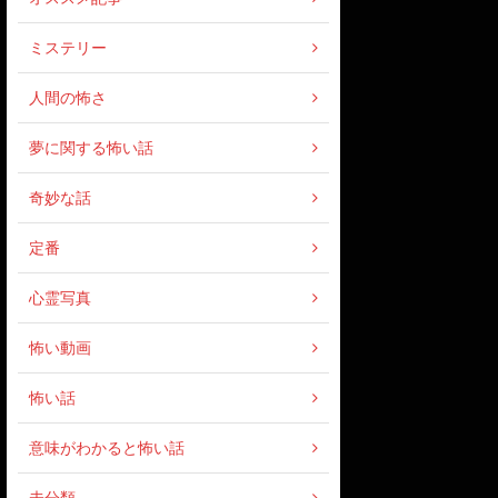
ミステリー
人間の怖さ
夢に関する怖い話
奇妙な話
定番
心霊写真
怖い動画
怖い話
意味がわかると怖い話
未分類