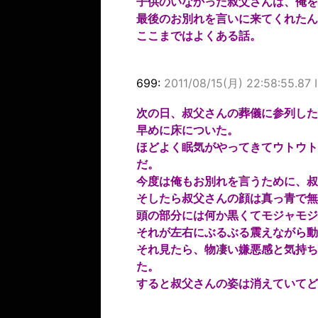
子供のいなかった叔父さんは、俺を
最後のお別れを言いに来てくれたん
ここまではよくある話。
699:
2011/08/15(月) 22:58:55.87
次の日、叔父さんの葬儀に参列した
早めに床についた。
ほどよく眠気がやってきてウトウト
だ。
今度は俺もお別れを言うために、叔
そしたら叔父さんの顔は真っ青で無
頭の部分には何か黒くてモジャモジ
それが左右にぶるぶる震えながら動
それ見たら、物凄い嫌悪感と気持ち
た。
すると叔父さんの姿は消えていてど