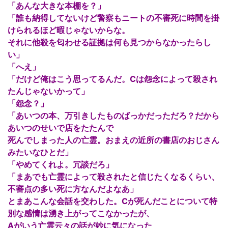
「あんな大きな本棚を？」
「誰も納得してないけど警察もニートの不審死に時間を掛
けられるほど暇じゃないからな。
それに他殺を匂わせる証拠は何も見つからなかったらし
い」
「へえ」
「だけど俺はこう思ってるんだ。Cは怨念によって殺され
たんじゃないかって」
「怨念？」
「あいつの本、万引きしたものばっかだっただろ？だから
あいつのせいで店をたたんで
死んでしまった人の亡霊。おまえの近所の書店のおじさん
みたいなひとだ」
「やめてくれよ。冗談だろ」
「まあでも亡霊によって殺されたと信じたくなるくらい、
不審点の多い死に方なんだよなあ」
とまあこんな会話を交わした。Cが死んだことについて特
別な感情は湧き上がってこなかったが、
Aがいう亡霊云々の話が妙に気になった