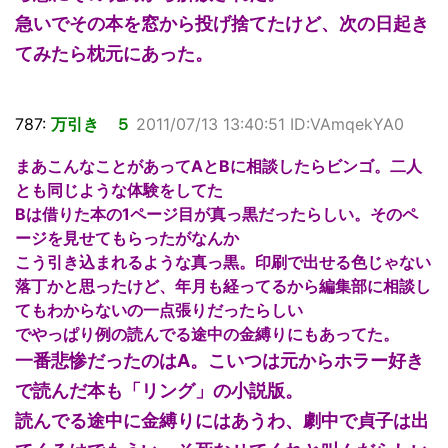
急いでその本を窓から投げ捨てたけど、次の日起き
てみたら枕元にあった。
787:
万引き ５
2011/07/13 13:40:51 ID:VAmqekYA0
まあこんなことがあってAとBに相談したらビンゴ。二人
とも同じような体験をしてた
Bは借りた本の1ページ目が真っ黒だったらしい。そのペ
ージを見せてもらったがなんか
こう引き込まれるような真っ黒。印刷で出せる色じゃない
落丁かと思ったけど、年月も経ってるから編集部に相談し
てもわからないの一点張りだったらしい
でやっぱり例の読んでる途中の金縛りにもあってた。
一番悲惨だったのはA。こいつは元からホラー好き
で読んだ本も「リング」の小説版。
読んでる途中に金縛りにはあうわ、劇中で貞子は出