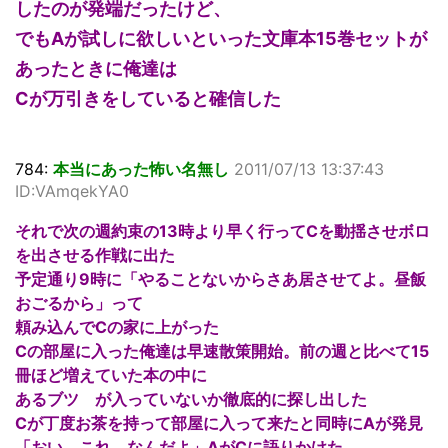
したのが発端だったけど、
でもAが試しに欲しいといった文庫本15巻セットが
あったときに俺達は
Cが万引きをしていると確信した
784:
本当にあった怖い名無し
2011/07/13 13:37:43
ID:VAmqekYA0
それで次の週約束の13時より早く行ってCを動揺させボロ
を出させる作戦に出た
予定通り9時に「やることないからさあ居させてよ。昼飯
おごるから」って
頼み込んでCの家に上がった
Cの部屋に入った俺達は早速散策開始。前の週と比べて15
冊ほど増えていた本の中に
あるブツ が入っていないか徹底的に探し出した
Cが丁度お茶を持って部屋に入って来たと同時にAが発見
「おい。これ、なんだよ」AがCに語りかけた。