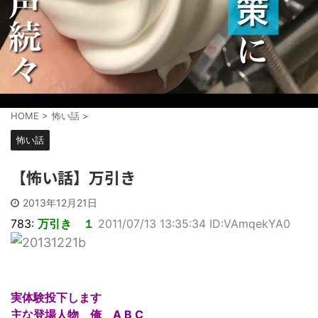
HOME
>
怖い話
>
怖い話
【怖い話】万引き
2013年12月21日
783:
万引き １
2011/07/13 13:35:34 ID:VAmqekYA0
実体験投下します
主な登場人物 俺 A B C