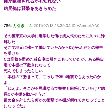
俺が逮捕されるかも知れない
結局俺は襲撃をあきらめた
786:
万引き ４
2011/07/13 13:39:04 ID:VAmqekYA0
その後東京の大学に進学した俺は成人式のために久々に帰
郷した
そこで地元に残って働いていたAからCが死んだとの報告
を受けた
Cは高校を辞めた後自宅に引きこもっていたが、ある時自
宅で本棚の下敷きになって
死んでしまったらしい
「本棚の下敷きって、こっちで強い地震でもあったのか
よ」
「ねえよ。そこが不思議な点で警察も困惑していたけど結
局Cが本棚を動かそうと
留め金を外したら何かの衝撃で本棚が倒れてきたってこと
になってた」