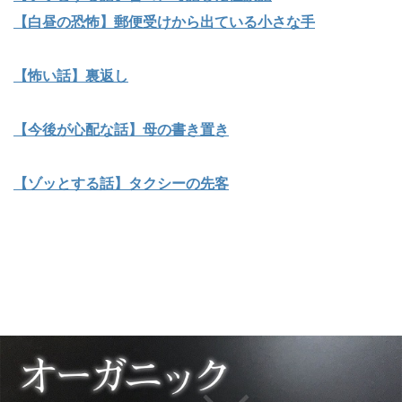
【白昼の恐怖】郵便受けから出ている小さな手
【怖い話】裏返し
【今後が心配な話】母の書き置き
【ゾッとする話】タクシーの先客