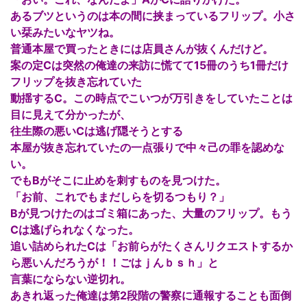
あるブツというのは本の間に挟まっているフリップ。小さ
い栞みたいなヤツね。
普通本屋で買ったときには店員さんが抜くんだけど。
案の定Cは突然の俺達の来訪に慌てて15冊のうち1冊だけ
フリップを抜き忘れていた
動揺するC。この時点でこいつが万引きをしていたことは
目に見えて分かったが、
往生際の悪いCは逃げ隠そうとする
本屋が抜き忘れていたの一点張りで中々己の罪を認めな
い。
でもBがそこに止めを刺すものを見つけた。
「お前、これでもまだしらを切るつもり？」
Bが見つけたのはゴミ箱にあった、大量のフリップ。もう
Cは逃げられなくなった。
追い詰められたCは「お前らがたくさんリクエストするか
ら悪いんだろうが！！ごはｊんｂｓｈ」と
言葉にならない逆切れ。
あきれ返った俺達は第2段階の警察に通報することも面倒