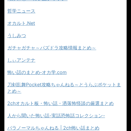
哲学ニュース
オカルト.Net
うしみつ
ガチャガチャ～パズドラ攻略情報まとめ～
しぃアンテナ
怖い話のまとめ‐オカ学.com
刀剣乱舞Pocket攻略ちゃんねる～とうらぶポケットま
とめ～
2chオカルト板・怖い話・洒落怖怪談の厳選まとめ
人から聞いた怖い話-実話恐怖話コレクション-
パラノーマルちゃんねる | 2ch怖い話まとめ