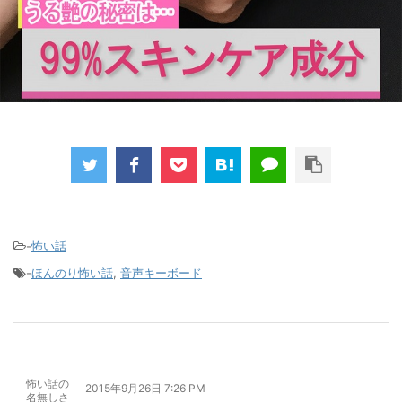
-
怖い話
-
ほんのり怖い話
,
音声キーボード
怖い話の
2015年9月26日 7:26 PM
名無しさ