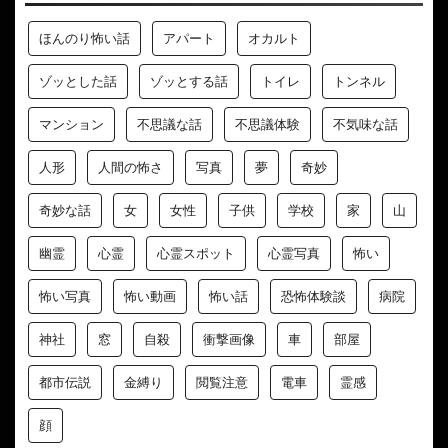
ほんのり怖い話
アパート
オカルト
ゾッとした話
ゾッとする話
トイレ
トンネル
マンション
不思議な話
不思議体験
不気味な話
人形
人間の怖さ
写真
夢
奇妙
奇妙な話
女
女性
子供
学校
家
山
幽霊
心霊
心霊スポット
心霊写真
怖い
怖い写真
怖い動画
怖い話
恐怖体験談
病院
神社
窓
自殺
衝撃画像
車
部屋
都市伝説
金縛り
閲覧注意
電車
霊感
顔