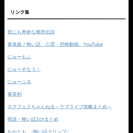
リンク集
世にも奇妙な都市伝説
黄泉路 / 怖い話、心霊・恐怖動画、YouTube
にゅーもふ
にゅーすなう！
にゅーぷる
軍茶利
スクフェスちゃんねる～ラブライブ攻略まとめ～
怪談・怖い話2chまとめ
ちかとも -怖い話クリップ-