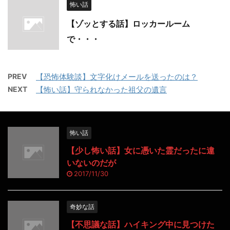
怖い話
【ゾッとする話】ロッカールーム
で・・・
PREV
【恐怖体験談】文字化けメールを送ったのは？
NEXT
【怖い話】守られなかった祖父の遺言
怖い話
【少し怖い話】女に憑いた霊だったに違
いないのだが
2017/11/30
奇妙な話
【不思議な話】ハイキング中に見つけた