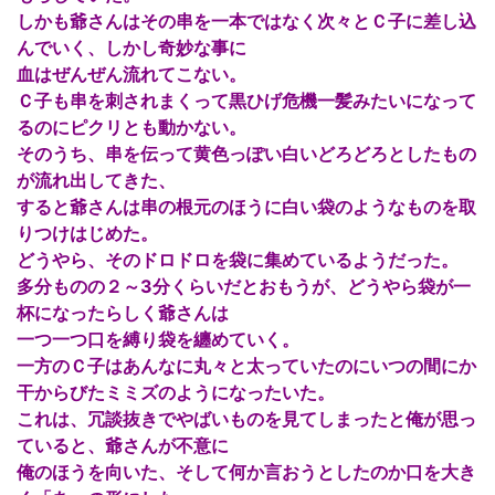
しかも爺さんはその串を一本ではなく次々とＣ子に差し込
んでいく、しかし奇妙な事に
血はぜんぜん流れてこない。
Ｃ子も串を刺されまくって黒ひげ危機一髪みたいになって
るのにピクリとも動かない。
そのうち、串を伝って黄色っぽい白いどろどろとしたもの
が流れ出してきた、
すると爺さんは串の根元のほうに白い袋のようなものを取
りつけはじめた。
どうやら、そのドロドロを袋に集めているようだった。
多分ものの２～3分くらいだとおもうが、どうやら袋が一
杯になったらしく爺さんは
一つ一つ口を縛り袋を纏めていく。
一方のＣ子はあんなに丸々と太っていたのにいつの間にか
干からびたミミズのようになったいた。
これは、冗談抜きでやばいものを見てしまったと俺が思っ
ていると、爺さんが不意に
俺のほうを向いた、そして何か言おうとしたのか口を大き