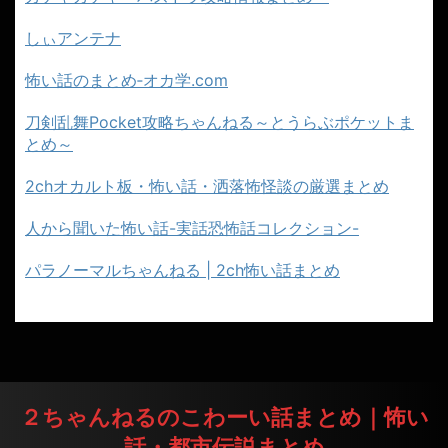
しぃアンテナ
怖い話のまとめ‐オカ学.com
刀剣乱舞Pocket攻略ちゃんねる～とうらぶポケットま
とめ～
2chオカルト板・怖い話・洒落怖怪談の厳選まとめ
人から聞いた怖い話-実話恐怖話コレクション-
パラノーマルちゃんねる | 2ch怖い話まとめ
２ちゃんねるのこわーい話まとめ｜怖い
話・都市伝説まとめ