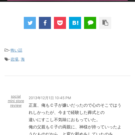
-
怖い話
-
岩場
,
海
social
2013年12月1日 10:45 PM
mini store
正直、俺もＣ子が嫌いだったので心のそこではう
review
れしかったが、今まで経験した葬式との
違いにすこし不気味におもっていた。
俺の父親もＣ子の両親に、神様が持っていったよ
うなものだから。と変な慰めをしていたのを