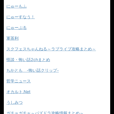
にゅーもふ
にゅーすなう！
にゅーぷる
軍茶利
スクフェスちゃんねる～ラブライブ攻略まとめ～
怪談・怖い話2chまとめ
ちかとも -怖い話クリップ-
哲学ニュース
オカルト.Net
うしみつ
ガチャガチャ～パズドラ攻略情報まとめ～