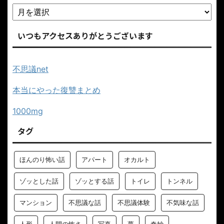
いつもアクセスありがとうございます
不思議net
本当にやった復讐まとめ
1000mg
タグ
ほんのり怖い話
アパート
オカルト
ゾッとした話
ゾッとする話
トイレ
トンネル
マンション
不思議な話
不思議体験
不気味な話
人形
人間の怖さ
写真
夢
奇妙