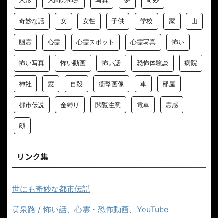
奇妙な話
女
女性
子供
学校
家
山
幽霊
心霊
心霊スポット
心霊写真
怖い
怖い写真
怖い動画
怖い話
恐怖体験談
病院
神社
窓
自殺
衝撃画像
車
部屋
都市伝説
金縛り
閲覧注意
電車
霊感
顔
リンク集
世にも奇妙な都市伝説
黄泉路 / 怖い話、心霊・恐怖動画、YouTube