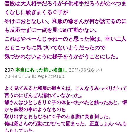
普段は大人相手だろうが子供相手だろうがのべつま
くなしに騒ぎまくるＣ子が
やけにおとなしい、和服の爺さんが何か話てるのに
も反応せずに一点を見つめて動かない。
これはやべーんじゃねーのと思った俺は、幸い二人
ともこっちに気づいてないようだったので
気づかれないように様子をうかがうことにした。
207:
本当にあった怖い名無し
2011/05/26(木)
23:49:01.05 ID:WgFZzPTu0
よく見てみると和服の爺さんは、こんなうみっぺりだって
言うのにぜんぜん濡れていなかった。
爺さんはひとしきりＣ子の体をべたべたと触ったあと、懐
から鉄製の串のようなものを
取り出すとおもむろにＣ子のわき腹に突き刺した。
俺は爺さんの行動にびびって固まった、正直しょんべんも
もらしていた。