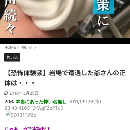
HOME
>
怖い話
>
怖い話
【恐怖体験談】岩場で遭遇した爺さんの正
体は・・・
2016年3月25日
206:
本当にあった怖い名無し
2011/05/26(木)
23:48:41.65 ID:WgFZzPTu0
じゃあ。ガチ実話投下。