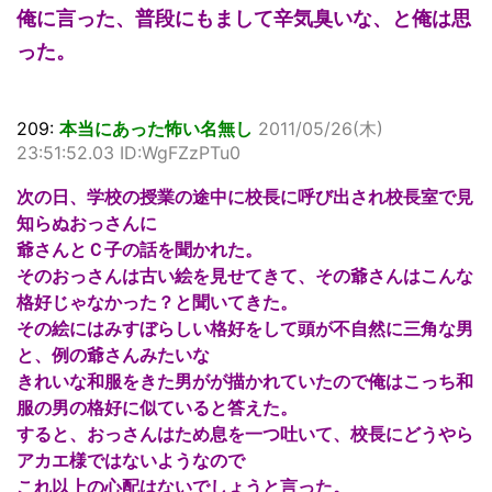
俺に言った、普段にもまして辛気臭いな、と俺は思
った。
209:
本当にあった怖い名無し
2011/05/26(木)
23:51:52.03 ID:WgFZzPTu0
次の日、学校の授業の途中に校長に呼び出され校長室で見
知らぬおっさんに
爺さんとＣ子の話を聞かれた。
そのおっさんは古い絵を見せてきて、その爺さんはこんな
格好じゃなかった？と聞いてきた。
その絵にはみすぼらしい格好をして頭が不自然に三角な男
と、例の爺さんみたいな
きれいな和服をきた男がが描かれていたので俺はこっち和
服の男の格好に似ていると答えた。
すると、おっさんはため息を一つ吐いて、校長にどうやら
アカエ様ではないようなので
これ以上の心配はないでしょうと言った。