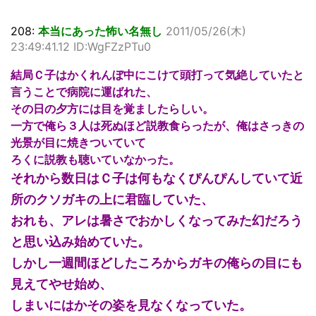
208:
本当にあった怖い名無し
2011/05/26(木)
23:49:41.12 ID:WgFZzPTu0
結局Ｃ子はかくれんぼ中にこけて頭打って気絶していたと
言うことで病院に運ばれた、
その日の夕方には目を覚ましたらしい。
一方で俺ら３人は死ぬほど説教食らったが、俺はさっきの
光景が目に焼きついていて
ろくに説教も聴いていなかった。
それから数日はＣ子は何もなくぴんぴんしていて近
所のクソガキの上に君臨していた、
おれも、アレは暑さでおかしくなってみた幻だろう
と思い込み始めていた。
しかし一週間ほどしたころからガキの俺らの目にも
見えてやせ始め、
しまいにはかその姿を見なくなっていた。