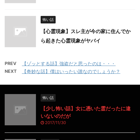
怖い話
【心霊現象】スレ主が今の家に住んでか
ら起きた心霊現象がヤバイ
PREV
【ゾッとする話】強盗だと思ったのは・・・
NEXT
【奇妙な話】僕はいったい誰なのでしょうか？
怖い話
【少し怖い話】女に憑いた霊だったに違
いないのだが
2017/11/30