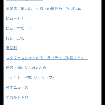
黄泉路 / 怖い話、心霊・恐怖動画、YouTube
にゅーもふ
にゅーすなう！
にゅーぷる
軍茶利
スクフェスちゃんねる～ラブライブ攻略まとめ～
怪談・怖い話2chまとめ
ちかとも -怖い話クリップ-
哲学ニュース
オカルト.Net