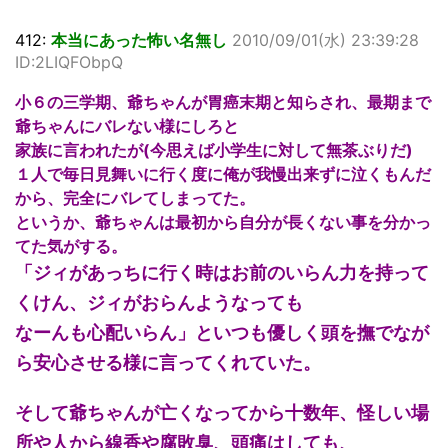
412:
本当にあった怖い名無し
2010/09/01(水) 23:39:28
ID:2LIQFObpQ
小６の三学期、爺ちゃんが胃癌末期と知らされ、最期まで
爺ちゃんにバレない様にしろと
家族に言われたが(今思えば小学生に対して無茶ぶりだ)
１人で毎日見舞いに行く度に俺が我慢出来ずに泣くもんだ
から、完全にバレてしまってた。
というか、爺ちゃんは最初から自分が長くない事を分かっ
てた気がする。
「ジィがあっちに行く時はお前のいらん力を持って
くけん、ジィがおらんようなっても
なーんも心配いらん」といつも優しく頭を撫でなが
ら安心させる様に言ってくれていた。
そして爺ちゃんが亡くなってから十数年、怪しい場
所や人から線香や腐敗臭、頭痛はしても、