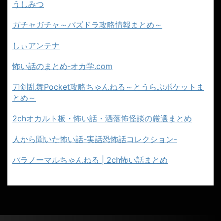
うしみつ
ガチャガチャ～パズドラ攻略情報まとめ～
しぃアンテナ
怖い話のまとめ‐オカ学.com
刀剣乱舞Pocket攻略ちゃんねる～とうらぶポケットま
とめ～
2chオカルト板・怖い話・洒落怖怪談の厳選まとめ
人から聞いた怖い話-実話恐怖話コレクション-
パラノーマルちゃんねる | 2ch怖い話まとめ