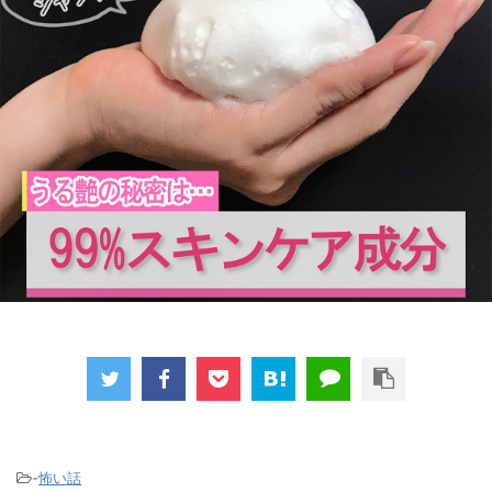
-
怖い話