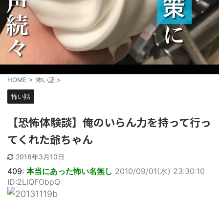
HOME
>
怖い話
>
怖い話
【恐怖体験談】俺のいらん力を持って行っ
てくれた爺ちゃん
2016年3月10日
409:
本当にあった怖い名無し
2010/09/01(水) 23:30:10
ID:2LIQFObpQ