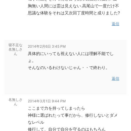
胸無い人間には霊は見えない.高尾山で一度だけ不
思議な体験を
それは又次回
丁度時間と成りました?
返信
寝不足な
2014年2月6日 3:45 PM
名無しさ
具体的にいっても視えない人には理解不能でし
ん
ょ。
そんなのいるわけないじゃん・・で終わり。
返信
名無しさ
2014年3月1日 9:44 PM
ん
ここまで力を持ってしまったら
神様に選ばれたって事だから、修行しないとダメ
なレベル
修行して、自分で自分を守るのはもちろん