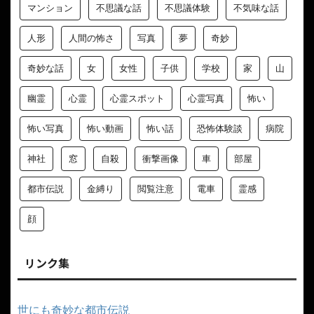
マンション
不思議な話
不思議体験
不気味な話
人形
人間の怖さ
写真
夢
奇妙
奇妙な話
女
女性
子供
学校
家
山
幽霊
心霊
心霊スポット
心霊写真
怖い
怖い写真
怖い動画
怖い話
恐怖体験談
病院
神社
窓
自殺
衝撃画像
車
部屋
都市伝説
金縛り
閲覧注意
電車
霊感
顔
リンク集
世にも奇妙な都市伝説