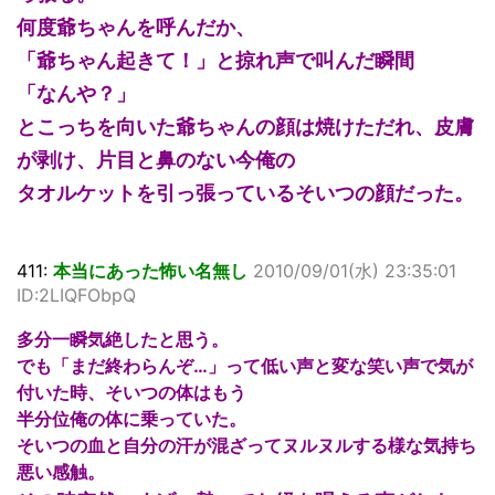
何度爺ちゃんを呼んだか、
「爺ちゃん起きて！」と掠れ声で叫んだ瞬間
「なんや？」
とこっちを向いた爺ちゃんの顔は焼けただれ、皮膚
が剥け、片目と鼻のない今俺の
タオルケットを引っ張っているそいつの顔だった。
411:
本当にあった怖い名無し
2010/09/01(水) 23:35:01
ID:2LIQFObpQ
多分一瞬気絶したと思う。
でも「まだ終わらんぞ…」って低い声と変な笑い声で気が
付いた時、そいつの体はもう
半分位俺の体に乗っていた。
そいつの血と自分の汗が混ざってヌルヌルする様な気持ち
悪い感触。