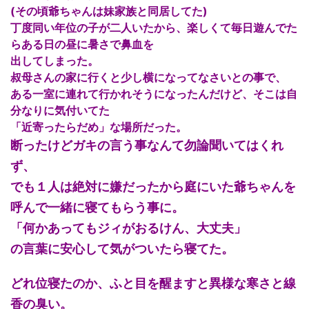
(その頃爺ちゃんは妹家族と同居してた)
丁度同い年位の子が二人いたから、楽しくて毎日遊んでた
らある日の昼に暑さで鼻血を
出してしまった。
叔母さんの家に行くと少し横になってなさいとの事で、
ある一室に連れて行かれそうになったんだけど、そこは自
分なりに気付いてた
「近寄ったらだめ」な場所だった。
断ったけどガキの言う事なんて勿論聞いてはくれ
ず、
でも１人は絶対に嫌だったから庭にいた爺ちゃんを
呼んで一緒に寝てもらう事に。
「何かあってもジィがおるけん、大丈夫」
の言葉に安心して気がついたら寝てた。
どれ位寝たのか、ふと目を醒ますと異様な寒さと線
香の臭い。