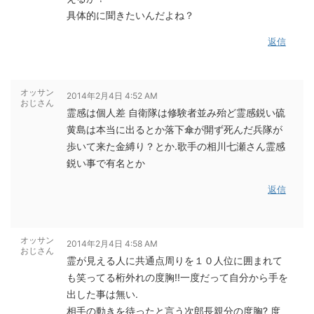
具体的に聞きたいんだよね？
返信
オッサン
2014年2月4日 4:52 AM
おじさん
霊感は個人差 自衛隊は修験者並み殆ど霊感鋭い硫
黄島は本当に出るとか落下傘が開ず死んだ兵隊が
歩いて来た
金縛り？とか.歌手の相川七瀬さん霊感
鋭い事で有名とか
返信
オッサン
2014年2月4日 4:58 AM
おじさん
霊が見える人に共通点
周りを１０人位に囲まれて
も笑ってる桁外れの度胸!!一度だって自分から手を
出した事は無い.
相手の動きを待ったと言う次郎長親分の度胸? 度