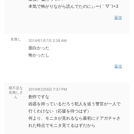
本気で怖がりながら読んでたのにぃー(｀▽´)=3
返信
名無し
2014年1月7日 2:38 AM
面白かった
怖かったし
返信
寝不足な
2014年2月6日 7:37 PM
名無しさ
創作ですな
ん
凶器を持っているだろう犯人を追う警官が一人で
行くわけない（応援を待つはず）
何より、モニタが見れるなら最初にドアガチャさ
れた時点でモニタ見てるはずだから