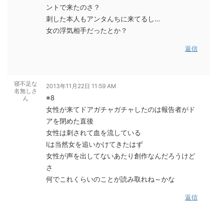
ントで来たのさ？
刺した本人もアンタんちに来てるし…
女の浮気相手だったとか？
返信
寝不足な
2013年11月22日 11:59 AM
名無しさ
※8
ん
女性が来てドアガチャガチャしたのは報告者がド
アを閉めた直後
女性は刺されて血を流している
Iは当然女を追いかけてきたはず
女性が声を出してないあたり創作なんだろうけど
さ
何でこれくらいのことが読み取れね～かな
返信