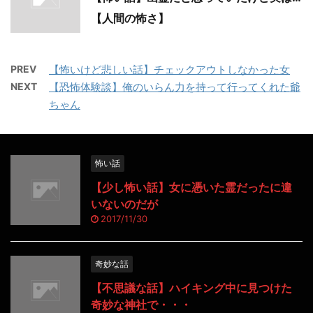
【人間の怖さ】
PREV
【怖いけど悲しい話】チェックアウトしなかった女
NEXT
【恐怖体験談】俺のいらん力を持って行ってくれた爺
ちゃん
怖い話
【少し怖い話】女に憑いた霊だったに違
いないのだが
2017/11/30
奇妙な話
【不思議な話】ハイキング中に見つけた
奇妙な神社で・・・