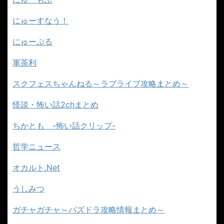
にゅーすなう！
にゅーぷる
軍茶利
スクフェスちゃんねる～ラブライブ攻略まとめ～
怪談・怖い話2chまとめ
ちかとも -怖い話クリップ-
哲学ニュース
オカルト.Net
うしみつ
ガチャガチャ～パズドラ攻略情報まとめ～