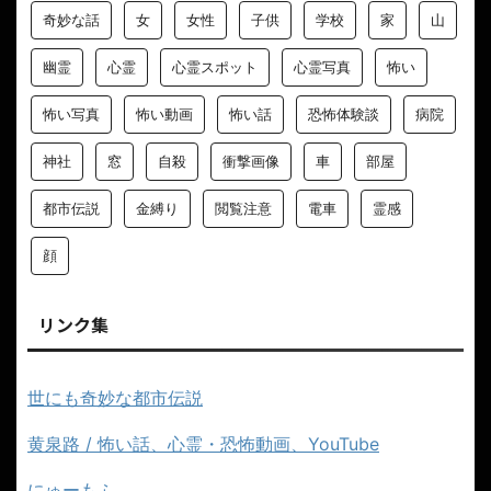
奇妙な話
女
女性
子供
学校
家
山
幽霊
心霊
心霊スポット
心霊写真
怖い
怖い写真
怖い動画
怖い話
恐怖体験談
病院
神社
窓
自殺
衝撃画像
車
部屋
都市伝説
金縛り
閲覧注意
電車
霊感
顔
リンク集
世にも奇妙な都市伝説
黄泉路 / 怖い話、心霊・恐怖動画、YouTube
にゅーもふ