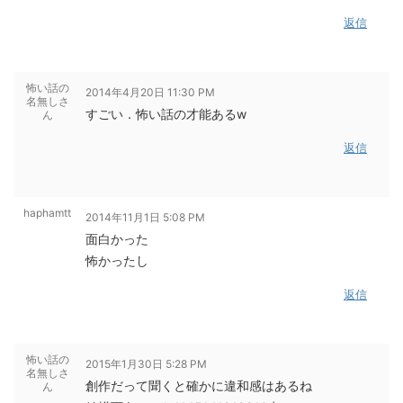
返信
怖い話の
2014年4月20日 11:30 PM
名無しさ
すごい．怖い話の才能あるw
ん
返信
haphamtt
2014年11月1日 5:08 PM
面白かった
怖かったし
返信
怖い話の
2015年1月30日 5:28 PM
名無しさ
創作だって聞くと確かに違和感はあるね
ん