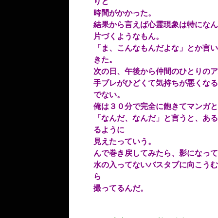
りと
時間がかかった。
結果から言えば心霊現象は特になん
片づくようなもん。
「ま、こんなもんだよな」とか言い
きた。
次の日、午後から仲間のひとりのア
手ブレがひどくて気持ちが悪くなる
でない。
俺は３０分で完全に飽きてマンガと
「なんだ、なんだ」と言うと、ある
るように
見えたっていう。
んで巻き戻してみたら、影になって
水の入ってないバスタブに向こうむ
ら
撮ってるんだ。