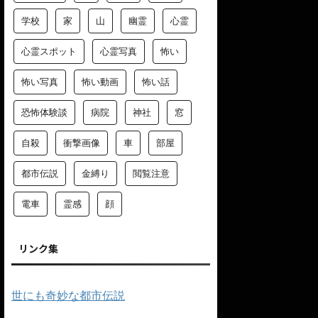
学校
家
山
幽霊
心霊
心霊スポット
心霊写真
怖い
怖い写真
怖い動画
怖い話
恐怖体験談
病院
神社
窓
自殺
衝撃画像
車
部屋
都市伝説
金縛り
閲覧注意
電車
霊感
顔
リンク集
世にも奇妙な都市伝説