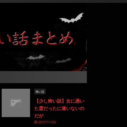
怖い話
【少し怖い話】女に憑い
た霊だったに違いないの
だが
2017/11/30