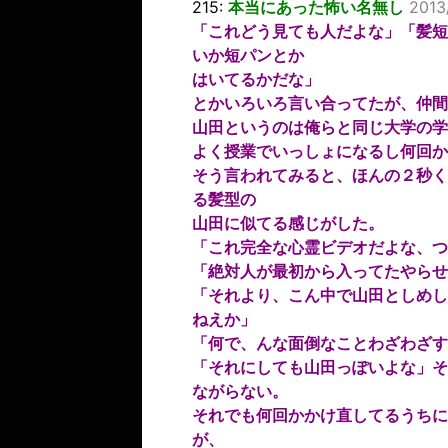
215:
本当にあった怖い名無し
2013
「これどう見ても人だよな」「髪短
いか短パンとか
はいてるかだな」
とかいろいろ言い合ってたが、仲間
山田というのは俺らと同じ大学の学
よく授業でいっしょになるし何回か
そう言われてみると、ほんの２秒く
る髪型の
山田に似てる感じがした。
「これ完全な心霊ビデオだよな、つ
「絶対人が最初から入ってたやらせ
「それより、こん中で山田としめし
ねえか」
「何で、んな面倒なことわざわざす
「それにしても山田っぽいよな」そ
ながらない。
それでも何回かかけ直してるうちに
が、