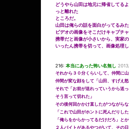
どうやら山田は地元に帰省してるよ
っと離れた
ところだ。
山田は俺らの話を面白がってるみた
ビデオの画像をそこだけキャプチャ
携帯だと画像が小さいから、実家の
いったん携帯を切って、画像処理し
216:
本当にあった怖い名無し
2013
それから３０分くらいして、仲間に山
仲間が変な顔をして「山田、すげえ怒
それで「お前が送れっていうから送っ
そう言って切れた」
その後何回かかけ直したがつながらな
「これで山田がホントに死んだりした
「俺らをからかってるだけだろ」とか
２人バイトがあるやつがいて、その日