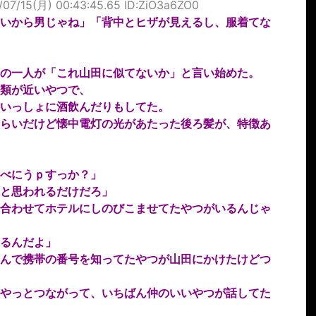
/07/15(月) 00:43:45.65 ID:ZiO3a6ZO0
いから男じゃね」「背中とヒザが見えるし、服着てな
の一人が「これ山田に似てないか」と言い始めた。
類が近いやつで、
いっしょに酒飲んだりもしてた。
らいだけど懐中電灯の光があたった後ろ髪が、特徴あ
べにうｐすっか？」
と思われるだけだろ」
合わせてホテルにしのびこませてたやつがいるんじゃ
るんだよ」
んで携帯の番号を知ってたやつが山田にかけたけどつ
やっとつながって、いちばん仲のいいやつが話してた