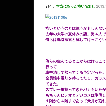
214
：
本当にあった怖い名無し
2013/
怖いというのとは違うかもしんない
去年の大学の夏休みの話。男４人で
俺らは廃墟探索と称してけっこうい
俺らの住んでるとこからはけっこう
行って
車中泊して帰ってくる予定だった。
全員懐中電灯を持ってたし、ガラス
てきた。
スプレー缶持ってきたバカもいたが
もちろんビデオとデジカメは準備し
１階から４階まであって天井が崩れ