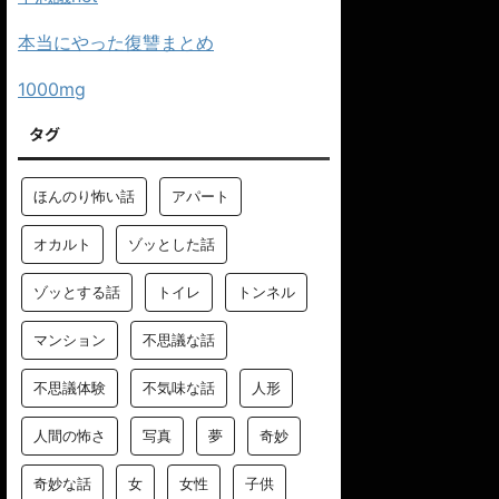
本当にやった復讐まとめ
1000mg
タグ
ほんのり怖い話
アパート
オカルト
ゾッとした話
ゾッとする話
トイレ
トンネル
マンション
不思議な話
不思議体験
不気味な話
人形
人間の怖さ
写真
夢
奇妙
奇妙な話
女
女性
子供