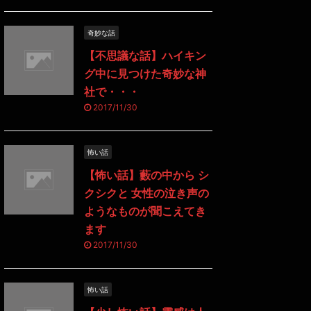
奇妙な話
【不思議な話】ハイキン
グ中に見つけた奇妙な神
社で・・・
2017/11/30
怖い話
【怖い話】藪の中から シ
クシクと 女性の泣き声の
ようなものが聞こえてき
ます
2017/11/30
怖い話