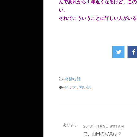
んであれから１年近くなるけど、この
い。
それでこういうことに詳しい人がいる
-
奇妙な話
-
ビデオ
,
怖い話
ありよし
2013年11月9日 8:01 AM
で、山田の写真は？