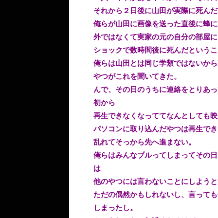
それから２日後に山田が実際に死んだ
俺らが山田に画像を送った直後に蜂に
外ではなくて実家の元の自分の部屋に
ショックで数時間後に死んだというこ
俺らは山田とは同じ学類ではないから
やつがこれを聞いてきた。
んで、その日のうちに連絡をとりあっ
初から
再生できなくなっててなんとしても映
パソコンに取り込んだやつは再生でき
乱れてそっから先へ進まない。
俺らはみんなブルってしまってその日
は
他のやつには言わないことにしようと
ただの偶然かもしれないし、言っても
しまったし。