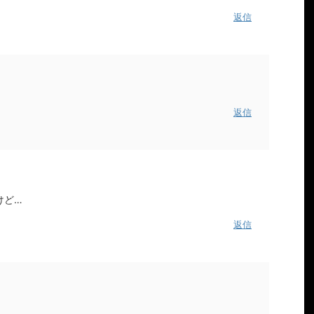
返信
返信
けど…
返信