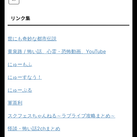
リンク集
世にも奇妙な都市伝説
黄泉路 / 怖い話、心霊・恐怖動画、YouTube
にゅーもふ
にゅーすなう！
にゅーぷる
軍茶利
スクフェスちゃんねる～ラブライブ攻略まとめ～
怪談・怖い話2chまとめ