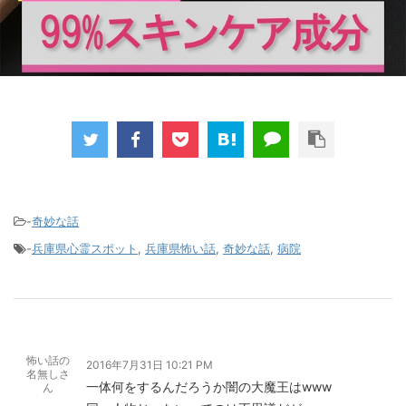
-
奇妙な話
-
兵庫県心霊スポット
,
兵庫県怖い話
,
奇妙な話
,
病院
怖い話の
2016年7月31日 10:21 PM
名無しさ
一体何をするんだろうか闇の大魔王はwww
ん