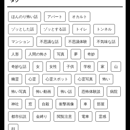
ほんのり怖い話
アパート
オカルト
ゾッとした話
ゾッとする話
トイレ
トンネル
マンション
不思議な話
不思議体験
不気味な話
人形
人間の怖さ
写真
夢
奇妙
奇妙な話
女
女性
子供
学校
家
山
幽霊
心霊
心霊スポット
心霊写真
怖い
怖い写真
怖い動画
怖い話
恐怖体験談
病院
神社
窓
自殺
衝撃画像
車
部屋
都市伝説
金縛り
閲覧注意
電車
霊感
顔