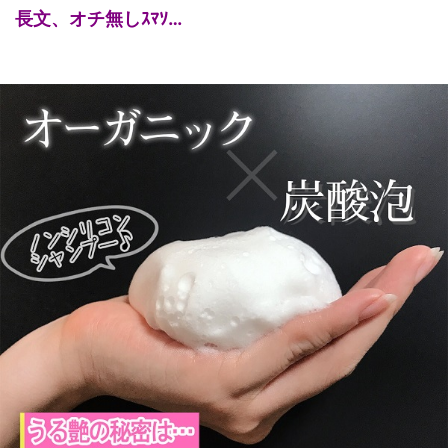
長文、オチ無しｽﾏｿ…