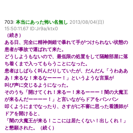
703:
本当にあった怖い名無し
2013/08/04(日)
15:50:11.67 ID:Jr9a/ktx0
（続き）
ある日、完全に精神倒錯で暴れて手がつけられない状態の
患者が事故で運ばれて来た。
どうしようもないので、最低限の処置をして隔離部屋に落
ち着くまで入ってもらうことになった。
患者はしばらく叫んだりしていたが、だんだん「うわああ
あ！来るな！来るなーーー！」というような言葉が
叫び声に交じるようになった。
そのうち「開けてくれ！来るー！来るーーー！闇の大魔王
が来るんだーーーー！」と言いながらドアをバンバン
叩くようにまでなったり、さすがに不審に思った看護師が
ドアを開けると、
「闇の大魔王が来る！ここには居たくない！出しくれ！」
と懇願された。（続く）