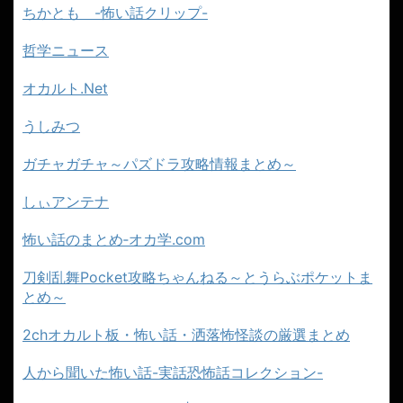
ちかとも -怖い話クリップ-
哲学ニュース
オカルト.Net
うしみつ
ガチャガチャ～パズドラ攻略情報まとめ～
しぃアンテナ
怖い話のまとめ‐オカ学.com
刀剣乱舞Pocket攻略ちゃんねる～とうらぶポケットま
とめ～
2chオカルト板・怖い話・洒落怖怪談の厳選まとめ
人から聞いた怖い話-実話恐怖話コレクション-