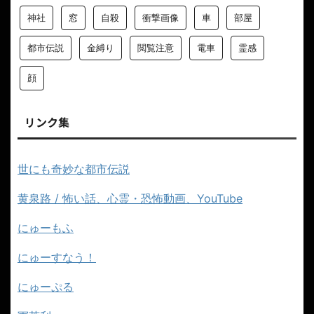
神社
窓
自殺
衝撃画像
車
部屋
都市伝説
金縛り
閲覧注意
電車
霊感
顔
リンク集
世にも奇妙な都市伝説
黄泉路 / 怖い話、心霊・恐怖動画、YouTube
にゅーもふ
にゅーすなう！
にゅーぷる