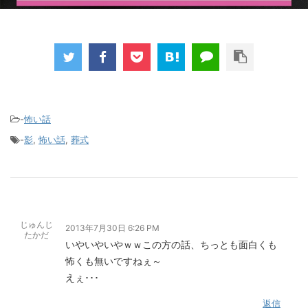
-
怖い話
-
影
,
怖い話
,
葬式
じゅんじ
2013年7月30日 6:26 PM
たかだ
いやいやいやｗｗこの方の話、ちっとも面白くも
怖くも無いですねぇ～
えぇ･･･
返信