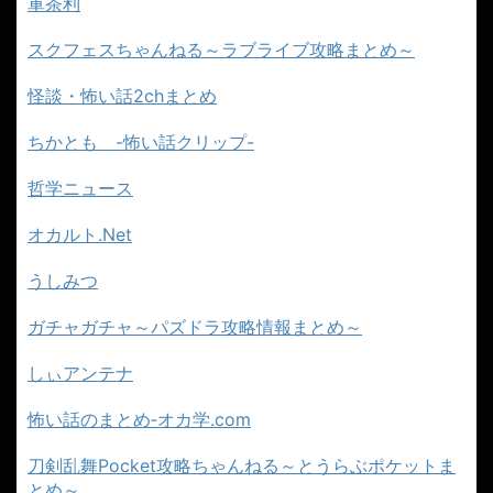
軍茶利
スクフェスちゃんねる～ラブライブ攻略まとめ～
怪談・怖い話2chまとめ
ちかとも -怖い話クリップ-
哲学ニュース
オカルト.Net
うしみつ
ガチャガチャ～パズドラ攻略情報まとめ～
しぃアンテナ
怖い話のまとめ‐オカ学.com
刀剣乱舞Pocket攻略ちゃんねる～とうらぶポケットま
とめ～