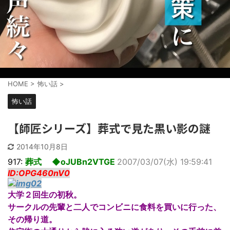
HOME
>
怖い話
>
怖い話
【師匠シリーズ】葬式で見た黒い影の謎
2014年10月8日
917:
葬式 ◆oJUBn2VTGE
2007/03/07(水) 19:59:41
ID:OPG460nV0
大学２回生の初秋。
サークルの先輩と二人でコンビニに食料を買いに行った、
その帰り道。