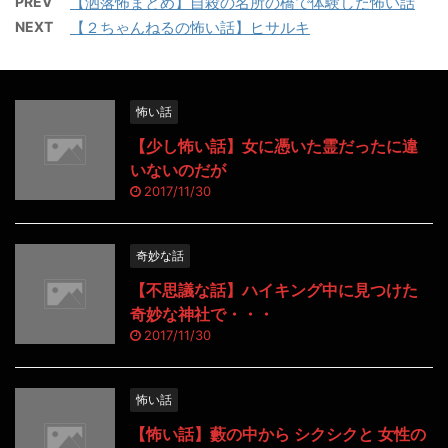
PREV
【洒落怖まとめ】自殺の名所の橋で体験した怖い話
NEXT
【２ちゃんねるの怖い話】ヒサルキ
怖い話
【少し怖い話】女に憑いた霊だったに違
いないのだが
2017/11/30
奇妙な話
【不思議な話】ハイキング中に見つけた
奇妙な神社で・・・
2017/11/30
怖い話
【怖い話】藪の中から シクシクと 女性の