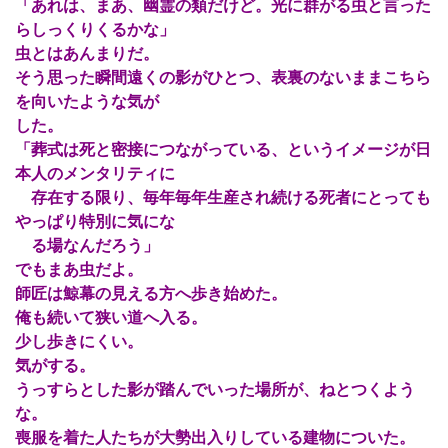
「あれは、まあ、幽霊の類だけど。光に群がる虫と言った
らしっくりくるかな」
虫とはあんまりだ。
そう思った瞬間遠くの影がひとつ、表裏のないままこちら
を向いたような気が
した。
「葬式は死と密接につながっている、というイメージが日
本人のメンタリティに
存在する限り、毎年毎年生産され続ける死者にとっても
やっぱり特別に気にな
る場なんだろう」
でもまあ虫だよ。
師匠は鯨幕の見える方へ歩き始めた。
俺も続いて狭い道へ入る。
少し歩きにくい。
気がする。
うっすらとした影が踏んでいった場所が、ねとつくよう
な。
喪服を着た人たちが大勢出入りしている建物についた。