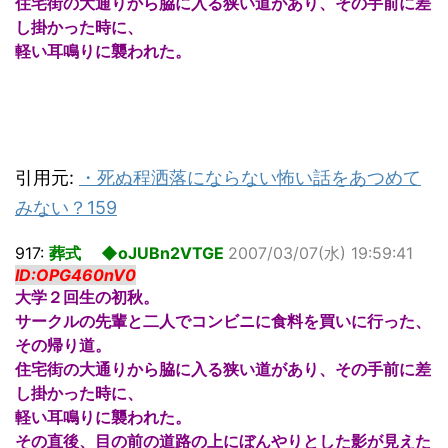
住宅街の大通りから脇に入る狭い道があり、その手前に差
し掛かった時に、
軽い耳鳴りに襲われた。
引用元:
・
死ぬ程洒落にならない怖い話をあつめて
みない？159
917:
葬式 ◆oJUBn2VTGE
2007/03/07(水) 19:59:41
ID:OPG460nV0
大学２回生の初秋。
サークルの先輩と二人でコンビニに食料を買いに行った、
その帰り道。
住宅街の大通りから脇に入る狭い道があり、その手前に差
し掛かった時に、
軽い耳鳴りに襲われた。
その直後、目の前の道路の上にぼんやりとした影が見えた