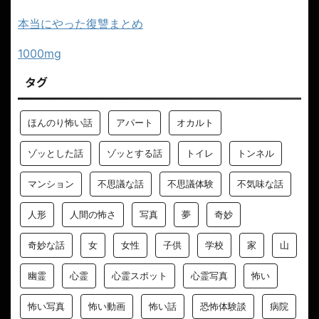
本当にやった復讐まとめ
1000mg
タグ
ほんのり怖い話
アパート
オカルト
ゾッとした話
ゾッとする話
トイレ
トンネル
マンション
不思議な話
不思議体験
不気味な話
人形
人間の怖さ
写真
夢
奇妙
奇妙な話
女
女性
子供
学校
家
山
幽霊
心霊
心霊スポット
心霊写真
怖い
怖い写真
怖い動画
怖い話
恐怖体験談
病院