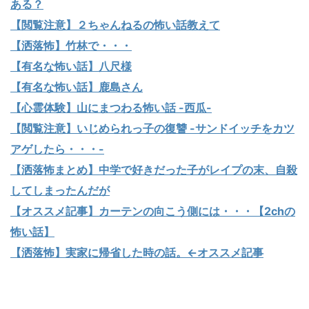
ある？
【閲覧注意】２ちゃんねるの怖い話教えて
【洒落怖】竹林で・・・
【有名な怖い話】八尺様
【有名な怖い話】鹿島さん
【心霊体験】山にまつわる怖い話 -西瓜-
【閲覧注意】いじめられっ子の復讐 -サンドイッチをカツ
アゲしたら・・・-
【洒落怖まとめ】中学で好きだった子がレイプの末、自殺
してしまったんだが
【オススメ記事】カーテンの向こう側には・・・【2chの
怖い話】
【洒落怖】実家に帰省した時の話。←オススメ記事