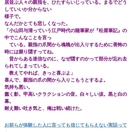
居並ぶ人々の親指を、ひたすらいじっている。まるでどう
していいか分からない
様子で。
なんだかとても悲しくなった。
「小山田与清っていう江戸時代の随筆家が『松屋筆記』の
中でこんなことを言っ
ている。親指の爪間から魂魄が出入りするために畏怖の
時には握り隠すってね。
昔からある迷信なのに、なぜ隠すのかって部分が忘れ去
られてしまっている。
教えてやれば、きっと喜ぶよ」
喜んで、親指の爪の間から入りこもうとするよ。
気持ち悪い。
蠢く影。甲高いクラクションの音。白々しい涙。黒と白の
幕。
耐え難い吐き気と、俺は戦い続けた。
お前らが体験した人に言っても信じてもらえない実話って