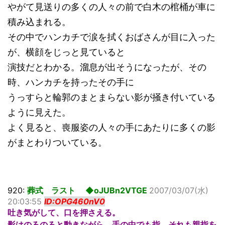
やがて見送りの多くの人々の前で白木の棺桶が車に
積み込まれる。
その中でハンカチで涙を拭くおばさんが目に入った
が、横顔をじっと見ていると
演技だとわかる。溜息が出そうになったが、その
時、ハンカチを持ったその手に
うっすらと輪郭のまとまらない影が掻き付いている
ように見えた。
よく見ると、喪服姿の人々の手にあたりに多くの影
がまとわりついている。
920:
葬式 ラスト ◆oJUBn2VTGE
2007/03/07(水)
20:03:55
ID:OPG460nV0
吐き気がして、口を押さえる。
影はのろのろと動きながら、手の中でも指、それも親指を