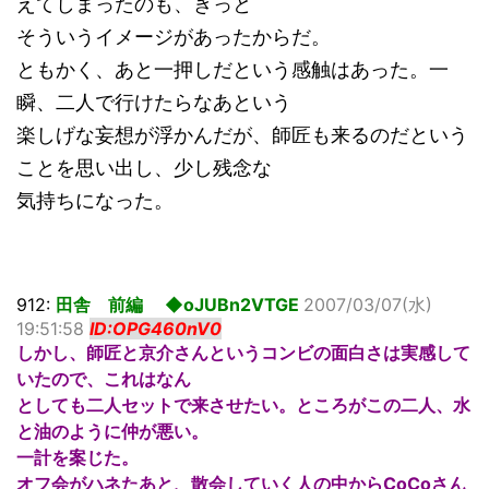
えてしまったのも、きっと
そういうイメージがあったからだ。
ともかく、あと一押しだという感触はあった。一
瞬、二人で行けたらなあという
楽しげな妄想が浮かんだが、師匠も来るのだという
ことを思い出し、少し残念な
気持ちになった。
912:
田舎 前編 ◆oJUBn2VTGE
2007/03/07(水)
19:51:58
ID:OPG460nV0
しかし、師匠と京介さんというコンビの面白さは実感して
いたので、これはなん
としても二人セットで来させたい。ところがこの二人、水
と油のように仲が悪い。
一計を案じた。
オフ会がハネたあと、散会していく人の中からCoCoさん