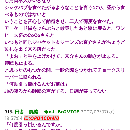
した日本人がいきなり
シシケバブを食べたがるようなことを言うので、昼から食
べるものではないと
いうことを苦心して納得させ、二人で蕎麦を食べた。
アーケード街をぶらぶらと散策したあと駅に戻ると、ワン
ピース姿のCoCoさんと
いつもと同じジャケット＆ジーンズの京介さんがちょうど
改札を出て来る所だった。
「よお」と手を上げかけて、京介さんの動きが止まる。
師匠も止まる。
と思ったのもつかの間、一瞬の隙をつかれてチョークスリ
ーパーに取られる。
「何度引っ掛けるんだお前は」
頭の後ろから師匠の声がする。口調が笑ってない。
915:
田舎 前編 ◆oJUBn2VTGE
2007/03/07(水)
19:57:04
ID:OPG460nV0
「何度引っ掛かるんですか」