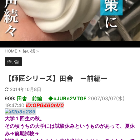
HOME
>
怖い話
>
怖い話
【師匠シリーズ】田舎 ー前編ー
2014年10月8日
909:
田舎 前編 ◆oJUBn2VTGE
2007/03/07(水)
19:47:40
ID:OPG460nV0
大学１回生の秋。
その頃うちの大学には試験休みというものがあって、夏休
み→前期試験→