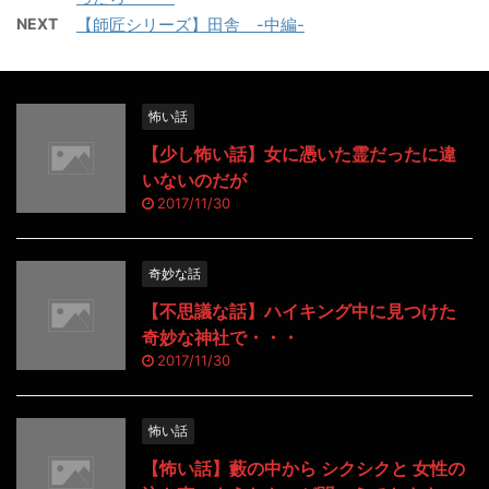
NEXT
【師匠シリーズ】田舎 -中編-
怖い話
【少し怖い話】女に憑いた霊だったに違
いないのだが
2017/11/30
奇妙な話
【不思議な話】ハイキング中に見つけた
奇妙な神社で・・・
2017/11/30
怖い話
【怖い話】藪の中から シクシクと 女性の