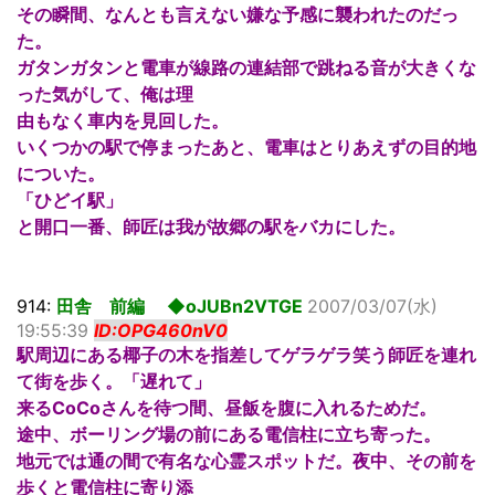
その瞬間、なんとも言えない嫌な予感に襲われたのだっ
た。
ガタンガタンと電車が線路の連結部で跳ねる音が大きくな
った気がして、俺は理
由もなく車内を見回した。
いくつかの駅で停まったあと、電車はとりあえずの目的地
についた。
「ひどイ駅」
と開口一番、師匠は我が故郷の駅をバカにした。
914:
田舎 前編 ◆oJUBn2VTGE
2007/03/07(水)
19:55:39
ID:OPG460nV0
駅周辺にある椰子の木を指差してゲラゲラ笑う師匠を連れ
て街を歩く。「遅れて」
来るCoCoさんを待つ間、昼飯を腹に入れるためだ。
途中、ボーリング場の前にある電信柱に立ち寄った。
地元では通の間で有名な心霊スポットだ。夜中、その前を
歩くと電信柱に寄り添