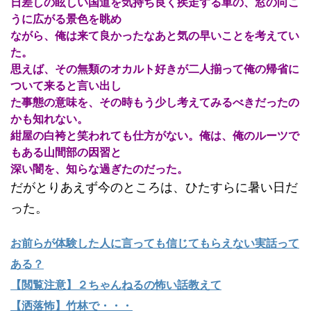
日差しの眩しい国道を気持ち良く疾走する車の、窓の向こ
うに広がる景色を眺め
ながら、俺は来て良かったなあと気の早いことを考えてい
た。
思えば、その無類のオカルト好きが二人揃って俺の帰省に
ついて来ると言い出し
た事態の意味を、その時もう少し考えてみるべきだったの
かも知れない。
紺屋の白袴と笑われても仕方がない。俺は、俺のルーツで
もある山間部の因習と
深い闇を、知らな過ぎたのだった。
だがとりあえず今のところは、ひたすらに暑い日だ
った。
お前らが体験した人に言っても信じてもらえない実話って
ある？
【閲覧注意】２ちゃんねるの怖い話教えて
【洒落怖】竹林で・・・