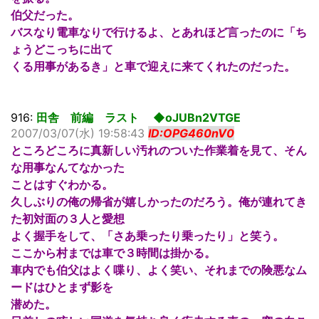
伯父だった。
バスなり電車なりで行けるよ、とあれほど言ったのに「ち
ょうどこっちに出て
くる用事があるき」と車で迎えに来てくれたのだった。
916:
田舎 前編 ラスト ◆oJUBn2VTGE
2007/03/07(水) 19:58:43
ID:OPG460nV0
ところどころに真新しい汚れのついた作業着を見て、そん
な用事なんてなかった
ことはすぐわかる。
久しぶりの俺の帰省が嬉しかったのだろう。俺が連れてき
た初対面の３人と愛想
よく握手をして、「さあ乗ったり乗ったり」と笑う。
ここから村までは車で３時間は掛かる。
車内でも伯父はよく喋り、よく笑い、それまでの険悪なム
ードはひとまず影を
潜めた。