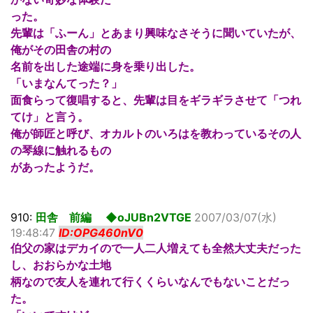
った。
先輩は「ふーん」とあまり興味なさそうに聞いていたが、
俺がその田舎の村の
名前を出した途端に身を乗り出した。
「いまなんてった？」
面食らって復唱すると、先輩は目をギラギラさせて「つれ
てけ」と言う。
俺が師匠と呼び、オカルトのいろはを教わっているその人
の琴線に触れるもの
があったようだ。
910:
田舎 前編 ◆oJUBn2VTGE
2007/03/07(水)
19:48:47
ID:OPG460nV0
伯父の家はデカイので一人二人増えても全然大丈夫だった
し、おおらかな土地
柄なので友人を連れて行くくらいなんでもないことだっ
た。