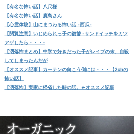
【有名な怖い話】八尺様
【有名な怖い話】鹿島さん
【心霊体験】山にまつわる怖い話 -西瓜-
【閲覧注意】いじめられっ子の復讐 -サンドイッチをカツ
アゲしたら・・・-
【洒落怖まとめ】中学で好きだった子がレイプの末、自殺
してしまったんだが
【オススメ記事】カーテンの向こう側には・・・【2chの
怖い話】
【洒落怖】実家に帰省した時の話。←オススメ記事