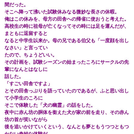
間だった。
そこへ降って沸いた試験休みなる微妙な長さの休暇。
俺はこの休みを、母方の田舎への帰省に使おうと考えた。
高校生の時に祖母が亡くなってその時には足を運んだが、
まともに逗留すると
なると中学生以来か。母の兄である伯父も「一度顔を出し
なさい」と言ってい
たので、ちょうどいい。
その計画を、試験シーズンの始まったころにサークルの先
輩になんとはなしに
話した。
「すごい田舎ですよ」
とその田舎っぷりを語っていたのであるが、ふと思い出し
て小学生のころに
そこで体験した「犬の幽霊」の話をした。
夜中に赤ん坊の胴体を銜えた犬が家の前を走り、その赤ん
坊の首が笑いながら
後を追いかけていくという、なんとも夢ともうつつともつ
かない奇妙な体験だ