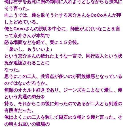
俺は右手を必死に腕の隙間に入れようとしながらも強気に
そう言った。
向こうでは、踵を返そうとする京介さんをCoCoさんが押
しとどめている。
俺とCocoさんの説明を中心に、師匠がよけいなことを言
って京介さんが本気で
怒る場面などを経て、実に１５分後。
「暑いし、もういいよ」
という京介さんの疲れたような一言で、同行四人という状
況が追認されることに
なった。
思うにこの二人、共通点が多いのが同族嫌悪となっている
のではないだろうか。
無類のオカルト好きであり、ジーンズをこよなく愛し、俺
という共通の弟分を
持ち、それからこの後に知ったのであるが二人とも剣道の
有段者だった。
俺はよくこの二人を称して磁石のＳ極とＳ極と言った。そ
の時もお互いの磁場の