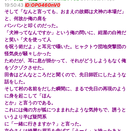
19:50:43
ID:OPG460nV0
そして「なんと言っても、おまえの故郷は犬神の本場だ」
と、何故か俺の肩を
バンバンと叩くのだった。
「犬神ってなんですか」という俺の問いに、紺屋の白袴だ
と笑い「犬を使って人
を呪う術だよ」と耳元で囁いた。ヒャクトウ団地突撃団の
怪気炎が騒々しかった
ためだが、耳に息が掛かって、それがどうしようもなく俺
をゾクゾクさせた。
田舎はどんなところだと聞くので、先日師匠にしたような
話をした。
そして村の名前をだした瞬間に、まるで先日の再現のよう
に身を起こして「ほん
とか」と言うのである。
これには俺の方が狐につままれたような気持ちで、誘うと
いうより半ば疑問系
に「一緒に行きますか？」と言った。
京介さんは綺麗な眉毛を曲げて「うーん」と唸ったあと、