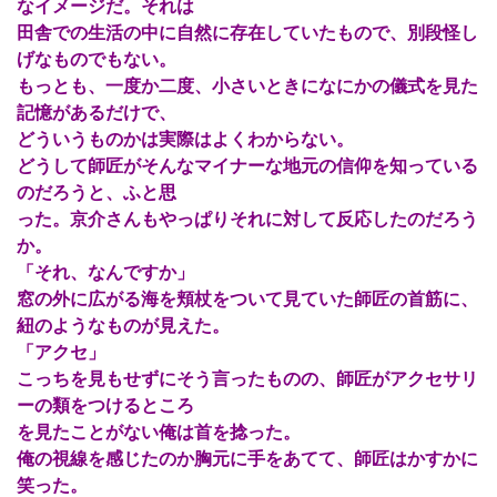
なイメージだ。それは
田舎での生活の中に自然に存在していたもので、別段怪し
げなものでもない。
もっとも、一度か二度、小さいときになにかの儀式を見た
記憶があるだけで、
どういうものかは実際はよくわからない。
どうして師匠がそんなマイナーな地元の信仰を知っている
のだろうと、ふと思
った。京介さんもやっぱりそれに対して反応したのだろう
か。
「それ、なんですか」
窓の外に広がる海を頬杖をついて見ていた師匠の首筋に、
紐のようなものが見えた。
「アクセ」
こっちを見もせずにそう言ったものの、師匠がアクセサリ
ーの類をつけるところ
を見たことがない俺は首を捻った。
俺の視線を感じたのか胸元に手をあてて、師匠はかすかに
笑った。