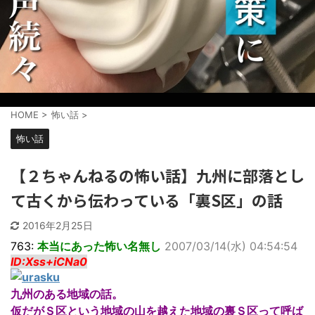
HOME
>
怖い話
>
怖い話
【２ちゃんねるの怖い話】九州に部落とし
て古くから伝わっている「裏S区」の話
2016年2月25日
763:
本当にあった怖い名無し
2007/03/14(水) 04:54:54
ID:Xss+iCNa0
九州のある地域の話。
仮だがＳ区という地域の山を越えた地域の裏Ｓ区って呼ば