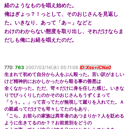
経のようなものを唱え始めた。
俺はぎょっ？！っとして、そのおじさんを見返し
た。いきなり、あって「あ～」などと
わけのわからない態度を取り出し、それだけならま
だしも俺にお経を唱えたのだ。
770:
763
2007/03/14(水) 05:11:06
ID:Xss+iCNa0
生まれて初めて自分から人をぶん殴った。言い訳がましい
けど精神的におかしかったから殴る事の善悪は
全くなかった。ただ、苛々だけに身を任した感じ。いきな
りでびっくりしたのかそのおじさんもうずくまって
「うぅ。。」って言ってたが無視して蹴りを入れてた。Ａ
の親戚ってだけでも苛々してたのもあり、
「こら、お前らの家族は異常者のあつまりか？人を貶める
ように生きてるのか？？お前差別をどうの