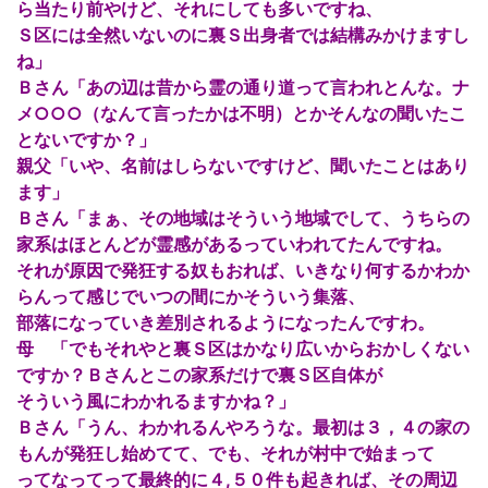
ら当たり前やけど、それにしても多いですね、
Ｓ区には全然いないのに裏Ｓ出身者では結構みかけますし
ね」
Ｂさん「あの辺は昔から霊の通り道って言われとんな。ナ
メ○○○（なんて言ったかは不明）とかそんなの聞いたこ
とないですか？」
親父「いや、名前はしらないですけど、聞いたことはあり
ます」
Ｂさん「まぁ、その地域はそういう地域でして、うちらの
家系はほとんどが霊感があるっていわれてたんですね。
それが原因で発狂する奴もおれば、いきなり何するかわか
らんって感じでいつの間にかそういう集落、
部落になっていき差別されるようになったんですわ。
母 「でもそれやと裏Ｓ区はかなり広いからおかしくない
ですか？Ｂさんとこの家系だけで裏Ｓ区自体が
そういう風にわかれるますかね？」
Ｂさん「うん、わかれるんやろうな。最初は３，４の家の
もんが発狂し始めてて、でも、それが村中で始まって
ってなってって最終的に４,５０件も起きれば、その周辺