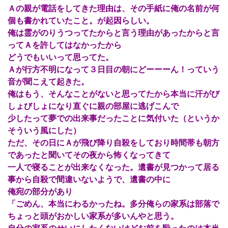
Ａの親が電話をしてきた理由は、その手紙に俺の名前が何
個も書かれていたこと。が起因らしい。
俺は霊がのりうつってたからと言う理由があったからと言
ってＡを許してはなかったから
どうでもいいって思ってた。
Ａが行方不明になって３日目の朝にどーーーん！っていう
音が聞こえて起きた。
俺はもう、そんなことがないと思ってたから本当に汗がび
しょびしょになり直ぐに親の部屋に逃げこんで
少したって夢での出来事だったことに気付いた（というか
そういう風にした）
ただ、その日にＡが飛び降り自殺をしており時間帯も朝方
であったと聞いてその夜から怖くなってきて
一人で寝ることが出来なくなった。遺書が見つかって居る
事から自殺で間違いないようで、遺書の中に
俺宛の部分があり
「ごめん、本当にわるかったね。多分俺らの家系は部落で
ちょっと頭がおかしい家系が多いんやと思う。
自分の家系のせいにしたくないけどお前を殴ったのは本当