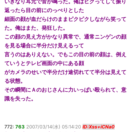
いきなり耳元で音が鳴った。俺はビクってして振り
返ったら目の前にのっぺりとした
細面の顔が血だらけのままピクピクしながら笑って
た。俺はまた、発狂した。
この顔の見え方がかなり異常で、通常ニンゲンの顔
を見る場合に半分だけ見えるって
言うのはありえない。でもこの目の前の顔は、例え
ていうとテレビ画面の中にある顔
がカメラのせいで半分だけ途切れてて半分は見えて
る状態。
その瞬間にＡのおじさんに力いっぱい殴られて、意
識を失った。
772:
763
2007/03/14(水) 05:14:20
ID:Xss+iCNa0