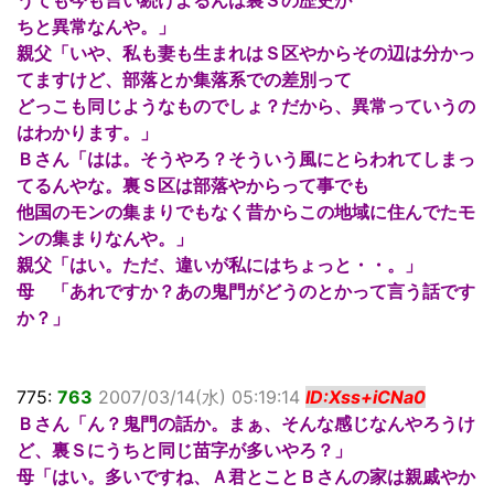
ちと異常なんや。」
親父「いや、私も妻も生まれはＳ区やからその辺は分かっ
てますけど、部落とか集落系での差別って
どっこも同じようなものでしょ？だから、異常っていうの
はわかります。」
Ｂさん「はは。そうやろ？そういう風にとらわれてしまっ
てるんやな。裏Ｓ区は部落やからって事でも
他国のモンの集まりでもなく昔からこの地域に住んでたモ
ンの集まりなんや。」
親父「はい。ただ、違いが私にはちょっと・・。」
母 「あれですか？あの鬼門がどうのとかって言う話です
か？」
775:
763
2007/03/14(水) 05:19:14
ID:Xss+iCNa0
Ｂさん「ん？鬼門の話か。まぁ、そんな感じなんやろうけ
ど、裏Ｓにうちと同じ苗字が多いやろ？」
母「はい。多いですね、Ａ君とことＢさんの家は親戚やか