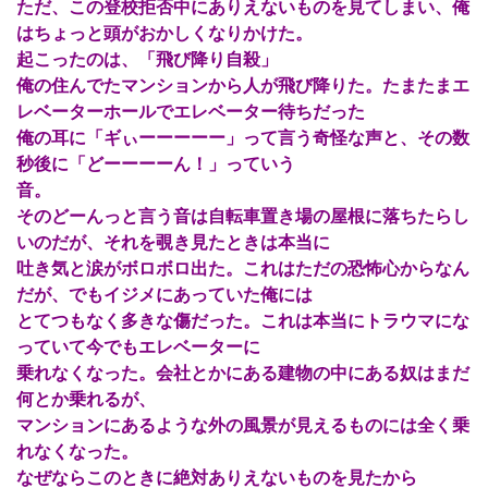
ただ、この登校拒否中にありえないものを見てしまい、俺
はちょっと頭がおかしくなりかけた。
起こったのは、「飛び降り自殺」
俺の住んでたマンションから人が飛び降りた。たまたまエ
レベーターホールでエレベーター待ちだった
俺の耳に「ギぃーーーーー」って言う奇怪な声と、その数
秒後に「どーーーーん！」っていう
音。
そのどーんっと言う音は自転車置き場の屋根に落ちたらし
いのだが、それを覗き見たときは本当に
吐き気と涙がボロボロ出た。これはただの恐怖心からなん
だが、でもイジメにあっていた俺には
とてつもなく多きな傷だった。これは本当にトラウマにな
っていて今でもエレベーターに
乗れなくなった。会社とかにある建物の中にある奴はまだ
何とか乗れるが、
マンションにあるような外の風景が見えるものには全く乗
れなくなった。
なぜならこのときに絶対ありえないものを見たから