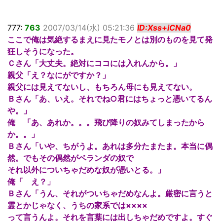
777:
763
2007/03/14(水) 05:21:36
ID:Xss+iCNa0
ここで俺は気絶するまえに見たモノとは別のものを見て発
狂しそうになった。
Ｃさん「大丈夫。絶対にココには入れんから。」
親父「え？なにがですか？」
親父には見えてないし、もちろん母にも見えてない。
Ｂさん「あ、いえ。それでね○君にはちょっと憑いてるん
や。」
俺 「あ、あれか。。。飛び降りの奴みてしまったから
か。。」
Ｂさん「いや、ちがうよ。あれは多分たまたま。本当に偶
然。でもその偶然がベランダの奴で
それ以外についちゃだめな奴が憑いとる。」
俺「 え？」
Ｂさん「うん、それがついちゃだめなんよ。厳密に言うと
霊とかじゃなく、うちの家系では××××
って言うんよ。それを言葉には出しちゃだめですよ。すぐ