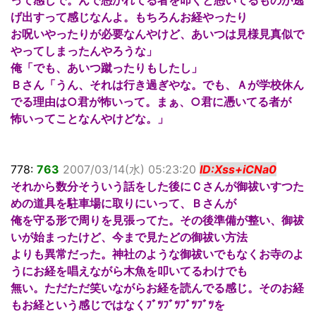
げ出すって感じなんよ。もちろんお経やったり
お呪いやったりが必要なんやけど、あいつは見様見真似で
やってしまったんやろうな」
俺「でも、あいつ蹴ったりもしたし」
Ｂさん「うん、それは行き過ぎやな。でも、Ａが学校休ん
でる理由は○君が怖いって。まぁ、○君に憑いてる者が
怖いってことなんやけどな。」
778:
763
2007/03/14(水) 05:23:20
ID:Xss+iCNa0
それから数分そういう話をした後にＣさんが御祓いすつた
めの道具を駐車場に取りにいって、Ｂさんが
俺を守る形で周りを見張ってた。その後準備が整い、御祓
いが始まったけど、今まで見たどの御祓い方法
よりも異常だった。神社のような御祓いでもなくお寺のよ
うにお経を唱えながら木魚を叩いてるわけでも
無い。ただただ笑いながらお経を読んでる感じ。そのお経
もお経という感じではなくﾌﾞﾂﾌﾞﾂﾌﾞﾂﾌﾞﾂを