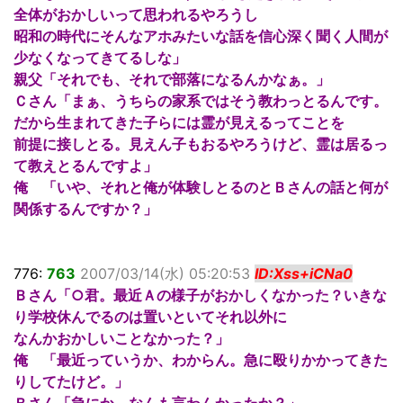
全体がおかしいって思われるやろうし
昭和の時代にそんなアホみたいな話を信心深く聞く人間が
少なくなってきてるしな」
親父「それでも、それで部落になるんかなぁ。」
Ｃさん「まぁ、うちらの家系ではそう教わっとるんです。
だから生まれてきた子らには霊が見えるってことを
前提に接しとる。見えん子もおるやろうけど、霊は居るっ
て教えとるんですよ」
俺 「いや、それと俺が体験しとるのとＢさんの話と何が
関係するんですか？」
776:
763
2007/03/14(水) 05:20:53
ID:Xss+iCNa0
Ｂさん「○君。最近Ａの様子がおかしくなかった？いきな
り学校休んでるのは置いといてそれ以外に
なんかおかしいことなかった？」
俺 「最近っていうか、わからん。急に殴りかかってきた
りしてたけど。」
Ｂさん「急にか、なんも言わんかったか？」