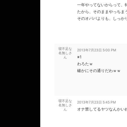
一年やってないからって、
たから、そのままやっちま
そのオババよりも、しっか
寝不足な
2013年7月23日 5:00 PM
名無しさ
※1
ん
わろたｗ
確かにその通りだわｗｗ
寝不足な
2013年7月23日 5:45 PM
名無しさ
オナ禁してるヤツなんかい
ん