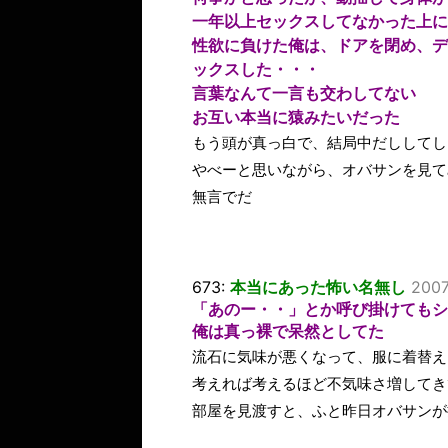
一年以上セックスしてなかった上に
性欲に負けた俺は、ドアを閉め、デ
ックスした・・・
言葉なんて一言も交わしてない
お互い本当に猿みたいだった
もう頭が真っ白で、結局中だししてし
やべーと思いながら、オバサンを見て
無言でだ
673:
本当にあった怖い名無し
2007
「あのー・・」とか呼び掛けてもシ
俺は真っ裸で呆然としてた
流石に気味が悪くなって、服に着替え
考えれば考えるほど不気味さ増してき
部屋を見渡すと、ふと昨日オバサンが