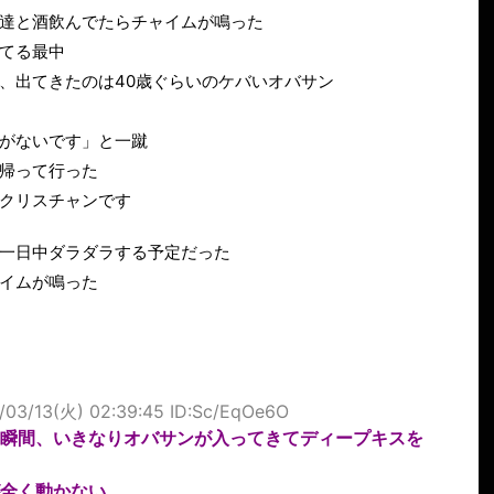
達と酒飲んでたらチャイムが鳴った
てる最中
、出てきたのは40歳ぐらいのケバいオバサン
がないです」と一蹴
帰って行った
クリスチャンです
一日中ダラダラする予定だった
イムが鳴った
/03/13(火) 02:39:45 ID:Sc/EqOe6O
瞬間、いきなりオバサンが入ってきてディープキスを
全く動かない