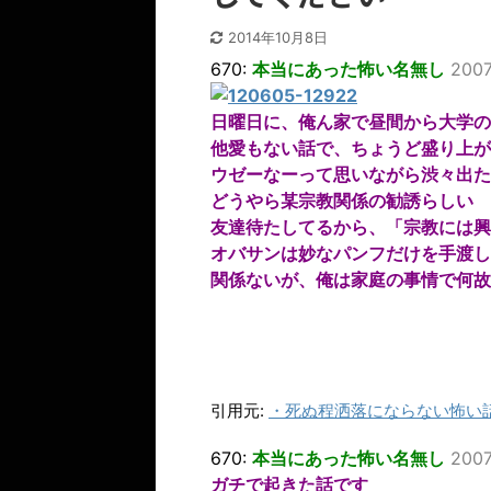
2014年10月8日
670:
本当にあった怖い名無し
2007
日曜日に、俺ん家で昼間から大学の
他愛もない話で、ちょうど盛り上が
ウゼーなーって思いながら渋々出た
どうやら某宗教関係の勧誘らしい
友達待たしてるから、「宗教には興
オバサンは妙なパンフだけを手渡し
関係ないが、俺は家庭の事情で何故
引用元:
・
死ぬ程洒落にならない怖い話
670:
本当にあった怖い名無し
2007
ガチで起きた話です