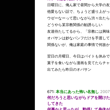
日曜日に、俺ん家で昼間から大学の友
他愛もない話で、ちょうど盛り上がっ
ウゼーなーって思いながら渋々出たら
どうやら某宗教関係の勧誘らしい
友達待たしてるから、「宗教には興味
オバサンは妙なパンフだけを手渡して
関係ないが、俺は家庭の事情で何故か
翌日の月曜日、今日はバイトも休みで
菓子を食いながら漫画を見てたらチャ
出てみたら昨日のオバサン
671:
本当にあった怖い名無し
2007
何だろうと思いながらドアを開けた
してきた
何事かと思ったが、動揺して身体が