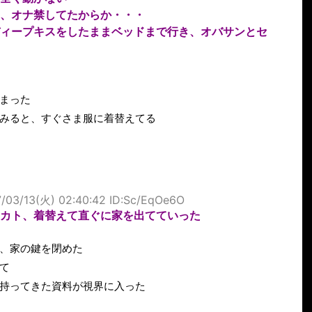
、オナ禁してたからか・・・
ィープキスをしたままベッドまで行き、オバサンとセ
まった
みると、すぐさま服に着替えてる
/03/13(火) 02:40:42 ID:Sc/EqOe6O
カト、着替えて直ぐに家を出てていった
、家の鍵を閉めた
て
持ってきた資料が視界に入った