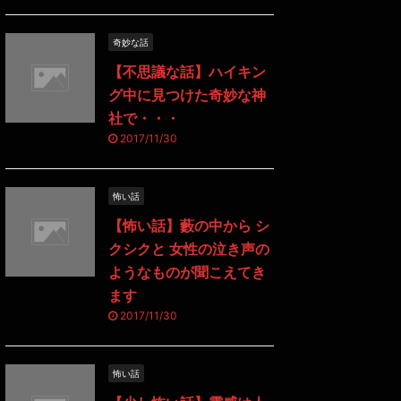
奇妙な話
【不思議な話】ハイキン
グ中に見つけた奇妙な神
社で・・・
2017/11/30
怖い話
【怖い話】藪の中から シ
クシクと 女性の泣き声の
ようなものが聞こえてき
ます
2017/11/30
怖い話