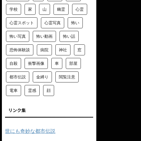
学校
家
山
幽霊
心霊
心霊スポット
心霊写真
怖い
怖い写真
怖い動画
怖い話
恐怖体験談
病院
神社
窓
自殺
衝撃画像
車
部屋
都市伝説
金縛り
閲覧注意
電車
霊感
顔
リンク集
世にも奇妙な都市伝説