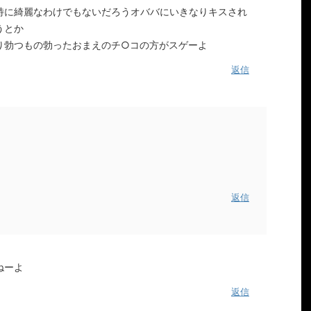
特に綺麗なわけでもないだろうオババにいきなりキスされ
うとか
り勃つもの勃ったおまえのチ○コの方がスゲーよ
返信
返信
ねーよ
返信