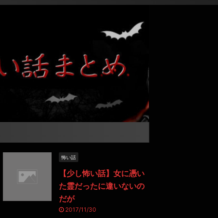
怖い話
【少し怖い話】女に憑い
た霊だったに違いないの
だが
2017/11/30