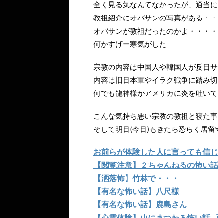
全く見る気なんてなかったが、適当に
教祖紹介にオバサンの写真がある・・
オバサンが教祖だったのかよ・・・・
何かすげー寒気がした
宗教の内容は中国人や韓国人が反日サ
内容は旧日本軍やイラク戦争に踏み切
何でも龍神様がアメリカに炎を吐いて
こんな気持ち悪い宗教の教祖と寝た事
そして明日(今日)もきたら恐らく居留
お前らが体験した人に言っても信じ
【閲覧注意】２ちゃんねるの怖い話
【洒落怖】竹林で・・・
【有名な怖い話】八尺様
【有名な怖い話】鹿島さん
【心霊体験】山にまつわる怖い話 -