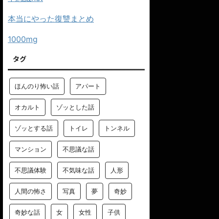
本当にやった復讐まとめ
1000mg
タグ
ほんのり怖い話
アパート
オカルト
ゾッとした話
ゾッとする話
トイレ
トンネル
マンション
不思議な話
不思議体験
不気味な話
人形
人間の怖さ
写真
夢
奇妙
奇妙な話
女
女性
子供