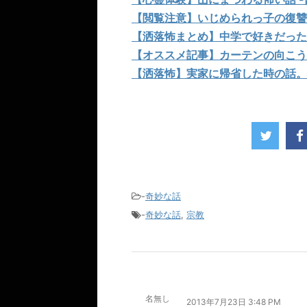
【閲覧注意】いじめられっ子の復讐
【洒落怖まとめ】中学で好きだった
【オススメ記事】カーテンの向こう
【洒落怖】実家に帰省した時の話。
-
奇妙な話
-
奇妙な話
,
宗教
名無し
2013年7月23日 3:48 PM