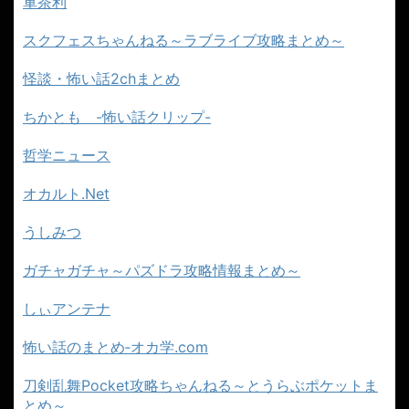
軍茶利
スクフェスちゃんねる～ラブライブ攻略まとめ～
怪談・怖い話2chまとめ
ちかとも -怖い話クリップ-
哲学ニュース
オカルト.Net
うしみつ
ガチャガチャ～パズドラ攻略情報まとめ～
しぃアンテナ
怖い話のまとめ‐オカ学.com
刀剣乱舞Pocket攻略ちゃんねる～とうらぶポケットま
とめ～