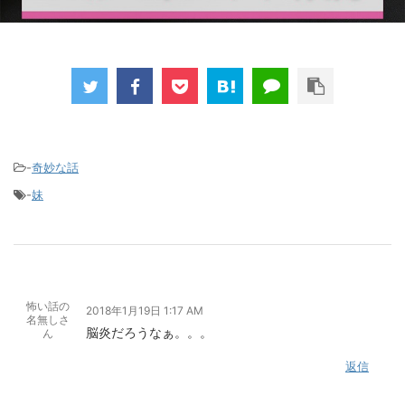
-
奇妙な話
-
妹
怖い話の
2018年1月19日 1:17 AM
名無しさ
脳炎だろうなぁ。。。
ん
返信