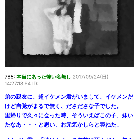
785:
本当にあった怖い名無し
2017/09/24(日)
14:27:18.94 ID:
弟の親友に、超イケメン君がいまして、イケメンだ
けど自覚がまるで無く、ださださな子でした。
里帰りで久々に会った時、そういえばこの子、妹い
たなあ・・・と思い、お元気かしらと尋ねた。