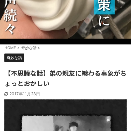
HOME
>
奇妙な話
>
奇妙な話
【不思議な話】弟の親友に纏わる事象がち
ょっとおかしい
2017年11月28日