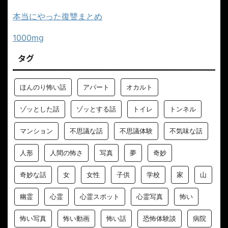
本当にやった復讐まとめ
1000mg
タグ
ほんのり怖い話
アパート
オカルト
ゾッとした話
ゾッとする話
トイレ
トンネル
マンション
不思議な話
不思議体験
不気味な話
人形
人間の怖さ
写真
夢
奇妙
奇妙な話
女
女性
子供
学校
家
山
幽霊
心霊
心霊スポット
心霊写真
怖い
怖い写真
怖い動画
怖い話
恐怖体験談
病院