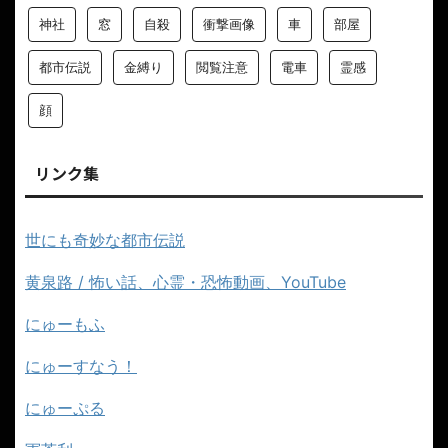
神社
窓
自殺
衝撃画像
車
部屋
都市伝説
金縛り
閲覧注意
電車
霊感
顔
リンク集
世にも奇妙な都市伝説
黄泉路 / 怖い話、心霊・恐怖動画、YouTube
にゅーもふ
にゅーすなう！
にゅーぷる