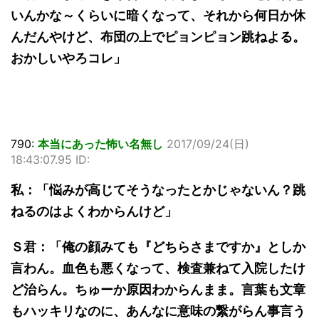
いんかな～くらいに暗くなって、それから何日か休
んだんやけど、布団の上でピョンピョン跳ねよる。
おかしいやろコレ」
790:
本当にあった怖い名無し
2017/09/24(日)
18:43:07.95 ID:
私：「悩みが高じてそうなったとかじゃないん？跳
ねるのはよくわからんけど」
Ｓ君：「俺の顔みても『どちらさまですか』としか
言わん。血色も悪くなって、検査兼ねて入院したけ
ど治らん。ちゅーか原因わからんまま。言葉も文章
もハッキリなのに、あんなに意味の繋がらん事言う