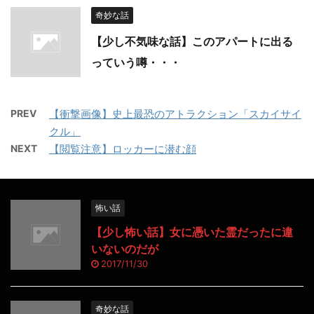
奇妙な話
【少し不気味な話】このアパートに出る
っていう噂・・・
PREV
【衝撃画像】史上最恐のアトラクション「スカイサイ
クル」
NEXT
【閲覧注意】ロッカーに潜む顔
怖い話
【少し怖い話】女に憑いた霊だったに違
いないのだが
2017/11/30
奇妙な話