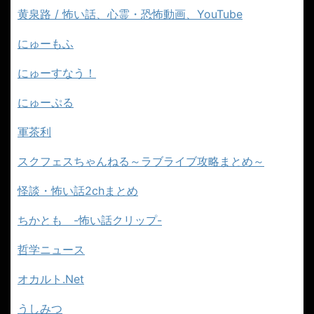
黄泉路 / 怖い話、心霊・恐怖動画、YouTube
にゅーもふ
にゅーすなう！
にゅーぷる
軍茶利
スクフェスちゃんねる～ラブライブ攻略まとめ～
怪談・怖い話2chまとめ
ちかとも -怖い話クリップ-
哲学ニュース
オカルト.Net
うしみつ