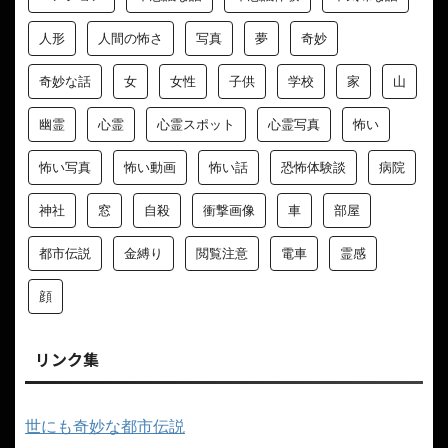
人形
人間の怖さ
写真
夢
奇妙
奇妙な話
女
女性
子供
学校
家
山
幽霊
心霊
心霊スポット
心霊写真
怖い
怖い写真
怖い動画
怖い話
恐怖体験談
病院
神社
窓
自殺
衝撃画像
車
部屋
都市伝説
金縛り
閲覧注意
電車
霊感
顔
リンク集
世にも奇妙な都市伝説