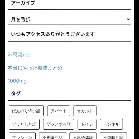
アーカイブ
いつもアクセスありがとうございます
不思議net
本当にやった復讐まとめ
1000mg
タグ
ほんのり怖い話
アパート
オカルト
ゾッとした話
ゾッとする話
トイレ
トンネル
マンション
不思議な話
不思議体験
不気味な話