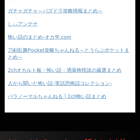
ガチャガチャ～パズドラ攻略情報まとめ～
しぃアンテナ
怖い話のまとめ‐オカ学.com
刀剣乱舞Pocket攻略ちゃんねる～とうらぶポケットま
とめ～
2chオカルト板・怖い話・洒落怖怪談の厳選まとめ
人から聞いた怖い話-実話恐怖話コレクション-
パラノーマルちゃんねる | 2ch怖い話まとめ