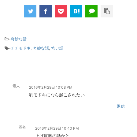
-
奇妙な話
-
チチモドキ
,
奇妙な話
,
怖い話
素人
2016年2月29日 10:08 PM
乳モドキになら起こされたい
返信
匿名
2016年2月29日 10:40 PM
上げ底胸の話かと…