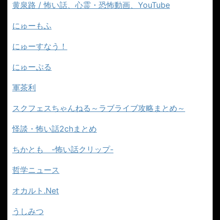
黄泉路 / 怖い話、心霊・恐怖動画、YouTube
にゅーもふ
にゅーすなう！
にゅーぷる
軍茶利
スクフェスちゃんねる～ラブライブ攻略まとめ～
怪談・怖い話2chまとめ
ちかとも -怖い話クリップ-
哲学ニュース
オカルト.Net
うしみつ