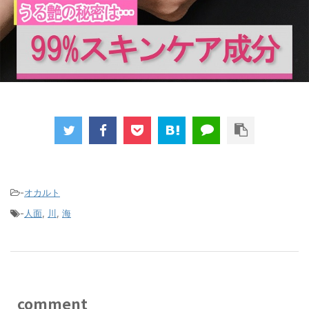
-
オカルト
-
人面
,
川
,
海
comment