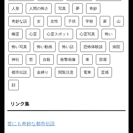
人形
人間の怖さ
写真
夢
奇妙
奇妙な話
女
女性
子供
学校
家
山
幽霊
心霊
心霊スポット
心霊写真
怖い
怖い写真
怖い動画
怖い話
恐怖体験談
病院
神社
窓
自殺
衝撃画像
車
部屋
都市伝説
金縛り
閲覧注意
電車
霊感
顔
リンク集
世にも奇妙な都市伝説