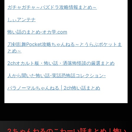
ガチャガチャ～パズドラ攻略情報まとめ～
しぃアンテナ
怖い話のまとめ‐オカ学.com
刀剣乱舞Pocket攻略ちゃんねる～とうらぶポケットま
とめ～
2chオカルト板・怖い話・洒落怖怪談の厳選まとめ
人から聞いた怖い話-実話恐怖話コレクション-
パラノーマルちゃんねる | 2ch怖い話まとめ
２ちゃんねるのこわーい話まとめ｜怖い