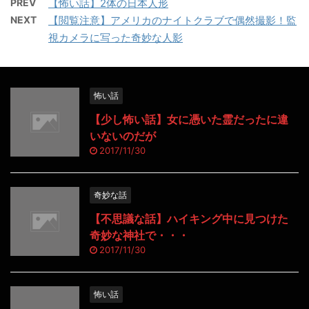
PREV
【怖い話】2体の日本人形
NEXT
【閲覧注意】アメリカのナイトクラブで偶然撮影！監
視カメラに写った奇妙な人影
怖い話
【少し怖い話】女に憑いた霊だったに違
いないのだが
2017/11/30
奇妙な話
【不思議な話】ハイキング中に見つけた
奇妙な神社で・・・
2017/11/30
怖い話