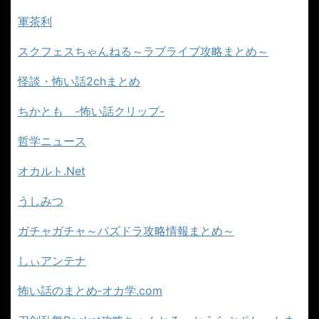
軍茶利
スクフェスちゃんねる～ラブライブ攻略まとめ～
怪談・怖い話2chまとめ
ちかとも -怖い話クリップ-
哲学ニュース
オカルト.Net
うしみつ
ガチャガチャ～パズドラ攻略情報まとめ～
しぃアンテナ
怖い話のまとめ‐オカ学.com