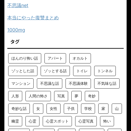
不思議net
本当にやった復讐まとめ
1000mg
タグ
ほんのり怖い話
アパート
オカルト
ゾッとした話
ゾッとする話
トイレ
トンネル
マンション
不思議な話
不思議体験
不気味な話
人形
人間の怖さ
写真
夢
奇妙
奇妙な話
女
女性
子供
学校
家
山
幽霊
心霊
心霊スポット
心霊写真
怖い