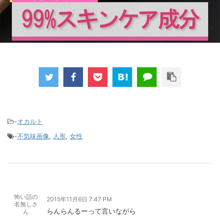
-
オカルト
-
不気味画像
,
人形
,
女性
怖い話の
2015年11月6日 7:47 PM
名無しさ
らんらんるーって言いながら
ん