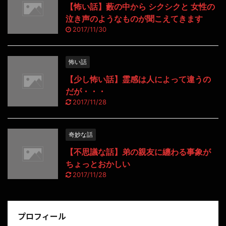
【怖い話】藪の中から シクシクと 女性の
泣き声のようなものが聞こえてきます
2017/11/30
怖い話
【少し怖い話】霊感は人によって違うの
だが・・・
2017/11/28
奇妙な話
【不思議な話】弟の親友に纏わる事象が
ちょっとおかしい
2017/11/28
プロフィール