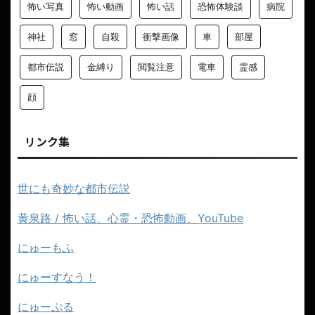
怖い写真
怖い動画
怖い話
恐怖体験談
病院
神社
窓
自殺
衝撃画像
車
部屋
都市伝説
金縛り
閲覧注意
電車
霊感
顔
リンク集
世にも奇妙な都市伝説
黄泉路 / 怖い話、心霊・恐怖動画、YouTube
にゅーもふ
にゅーすなう！
にゅーぷる