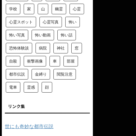
学校
家
山
幽霊
心霊
心霊スポット
心霊写真
怖い
怖い写真
怖い動画
怖い話
恐怖体験談
病院
神社
窓
自殺
衝撃画像
車
部屋
都市伝説
金縛り
閲覧注意
電車
霊感
顔
リンク集
世にも奇妙な都市伝説