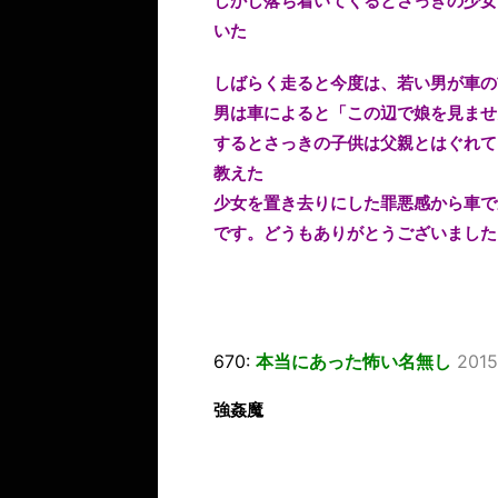
しかし落ち着いてくるとさっきの少女
いた
しばらく走ると今度は、若い男が車の
男は車によると「この辺で娘を見ませ
するとさっきの子供は父親とはぐれて
教えた
少女を置き去りにした罪悪感から車で
です。どうもありがとうございました
670:
本当にあった怖い名無し
2015
強姦魔