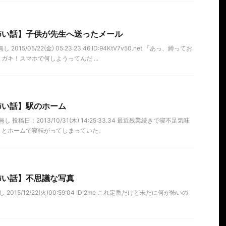
怖い話】子供が先生へ送ったメール
015/05/22(金) 05:23:23.46 ID:94KtV7v50.net 「あっ、縛ってお
キ！スマホで何しようってんだ ...
怖い話】駅のホーム
 投稿日：2013/10/31(木) 14:25:33.34 最近残業続きで寝不足気味
くとホームで寝転がってしまっていた。
怖い話】不思議な写真
2015/12/22(火)00:59:04 ID:2me これ定番だけど未だに何が怖いの