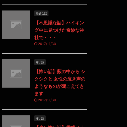
奇妙な話
【不思議な話】ハイキン
グ中に見つけた奇妙な神
社で・・・
2017/11/30
怖い話
【怖い話】藪の中から シ
クシクと 女性の泣き声の
ようなものが聞こえてき
ます
2017/11/30
怖い話