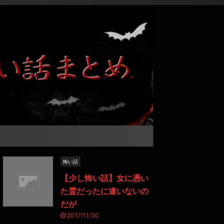
怖い話
【少し怖い話】女に憑い
た霊だったに違いないの
だが
2017/11/30