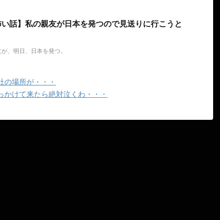
怖い話】私の親友が日本を発つので見送りに行こうと
友が、明日、日本を発つ。
社の場所が・・・
っかけて来たら絶対泣くわ・・・