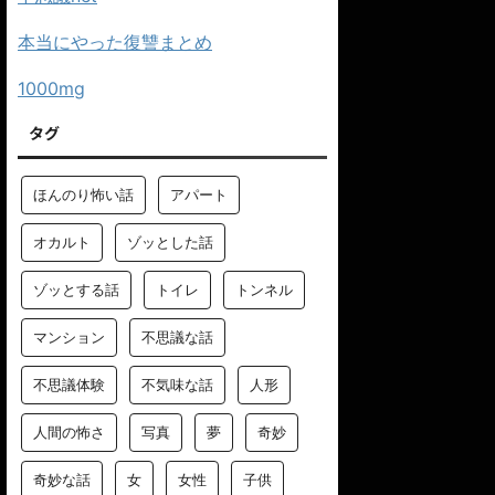
本当にやった復讐まとめ
1000mg
タグ
ほんのり怖い話
アパート
オカルト
ゾッとした話
ゾッとする話
トイレ
トンネル
マンション
不思議な話
不思議体験
不気味な話
人形
人間の怖さ
写真
夢
奇妙
奇妙な話
女
女性
子供