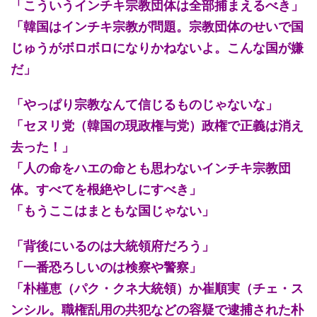
「こういうインチキ宗教団体は全部捕まえるべき」
「韓国はインチキ宗教が問題。宗教団体のせいで国
じゅうがボロボロになりかねないよ。こんな国が嫌
だ」
「やっぱり宗教なんて信じるものじゃないな」
「セヌリ党（韓国の現政権与党）政権で正義は消え
去った！」
「人の命をハエの命とも思わないインチキ宗教団
体。すべてを根絶やしにすべき」
「もうここはまともな国じゃない」
「背後にいるのは大統領府だろう」
「一番恐ろしいのは検察や警察」
「朴槿恵（パク・クネ大統領）か崔順実（チェ・ス
ンシル。職権乱用の共犯などの容疑で逮捕された朴