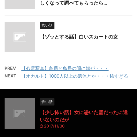
しくなって調べてもらったら…
怖い話
【ゾッとする話】白いスカートの女
PREV
【心霊写真】鳥居と鳥居の間に顔が・・・
NEXT
【オカルト】1000人以上の遺体とか・・・怖すぎる
怖い話
【少し怖い話】女に憑いた霊だったに違
いないのだが
2017/11/30