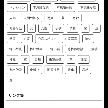
マンション
不思議な話
不思議体験
不気味な話
人形
人間の怖さ
写真
夢
奇妙
奇妙な話
女
女性
子供
学校
家
山
幽霊
心霊
心霊スポット
心霊写真
怖い
怖い写真
怖い動画
怖い話
恐怖体験談
病院
神社
窓
自殺
衝撃画像
車
部屋
都市伝説
金縛り
閲覧注意
電車
霊感
顔
リンク集