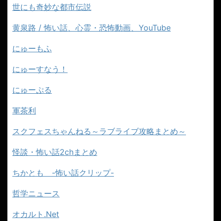
世にも奇妙な都市伝説
黄泉路 / 怖い話、心霊・恐怖動画、YouTube
にゅーもふ
にゅーすなう！
にゅーぷる
軍茶利
スクフェスちゃんねる～ラブライブ攻略まとめ～
怪談・怖い話2chまとめ
ちかとも -怖い話クリップ-
哲学ニュース
オカルト.Net