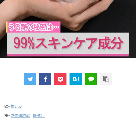
-
怖い話
-
恐怖体験談
,
肝試し