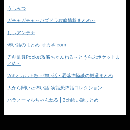
うしみつ
ガチャガチャ～パズドラ攻略情報まとめ～
しぃアンテナ
怖い話のまとめ‐オカ学.com
刀剣乱舞Pocket攻略ちゃんねる～とうらぶポケットま
とめ～
2chオカルト板・怖い話・洒落怖怪談の厳選まとめ
人から聞いた怖い話-実話恐怖話コレクション-
パラノーマルちゃんねる | 2ch怖い話まとめ