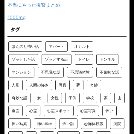
本当にやった復讐まとめ
1000mg
タグ
ほんのり怖い話
アパート
オカルト
ゾッとした話
ゾッとする話
トイレ
トンネル
マンション
不思議な話
不思議体験
不気味な話
人形
人間の怖さ
写真
夢
奇妙
奇妙な話
女
女性
子供
学校
家
山
幽霊
心霊
心霊スポット
心霊写真
怖い
怖い写真
怖い動画
怖い話
恐怖体験談
病院