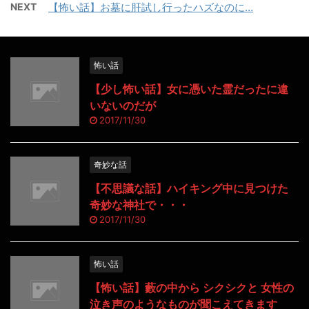
NEXT
【怖い話】お墓に肝試し行ったハズなのに…
怖い話
【少し怖い話】女に憑いた霊だったに違
いないのだが
2017/11/30
奇妙な話
【不思議な話】ハイキング中に見つけた
奇妙な神社で・・・
2017/11/30
怖い話
【怖い話】藪の中から シクシクと 女性の
泣き声のようなものが聞こえてきます