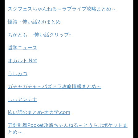
スクフェスちゃんねる～ラブライブ攻略まとめ～
怪談・怖い話2chまとめ
ちかとも -怖い話クリップ-
哲学ニュース
オカルト.Net
うしみつ
ガチャガチャ～パズドラ攻略情報まとめ～
しぃアンテナ
怖い話のまとめ‐オカ学.com
刀剣乱舞Pocket攻略ちゃんねる～とうらぶポケットま
とめ～