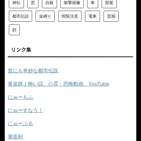
神社
窓
自殺
衝撃画像
車
部屋
都市伝説
金縛り
閲覧注意
電車
霊感
顔
リンク集
世にも奇妙な都市伝説
黄泉路 / 怖い話、心霊・恐怖動画、YouTube
にゅーもふ
にゅーすなう！
にゅーぷる
軍茶利