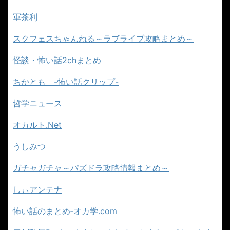
軍茶利
スクフェスちゃんねる～ラブライブ攻略まとめ～
怪談・怖い話2chまとめ
ちかとも -怖い話クリップ-
哲学ニュース
オカルト.Net
うしみつ
ガチャガチャ～パズドラ攻略情報まとめ～
しぃアンテナ
怖い話のまとめ‐オカ学.com