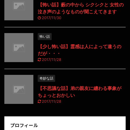
【怖い話】藪の中から シクシクと 女性の
泣き声のようなものが聞こえてきます
2017/11/30
怖い話
【少し怖い話】霊感は人によって違うの
だが・・・
2017/11/28
奇妙な話
【不思議な話】弟の親友に纏わる事象が
ちょっとおかしい
2017/11/28
プロフィール