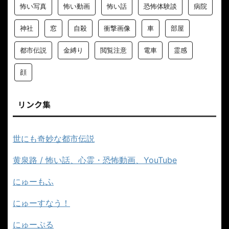
怖い写真
怖い動画
怖い話
恐怖体験談
病院
神社
窓
自殺
衝撃画像
車
部屋
都市伝説
金縛り
閲覧注意
電車
霊感
顔
リンク集
世にも奇妙な都市伝説
黄泉路 / 怖い話、心霊・恐怖動画、YouTube
にゅーもふ
にゅーすなう！
にゅーぷる