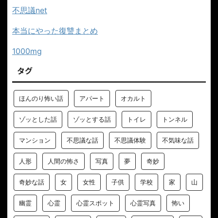
不思議net
本当にやった復讐まとめ
1000mg
タグ
ほんのり怖い話
アパート
オカルト
ゾッとした話
ゾッとする話
トイレ
トンネル
マンション
不思議な話
不思議体験
不気味な話
人形
人間の怖さ
写真
夢
奇妙
奇妙な話
女
女性
子供
学校
家
山
幽霊
心霊
心霊スポット
心霊写真
怖い