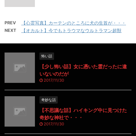
PREV
【心霊写真】カーテンのところに犬の生首が・・・
NEXT
【オカルト】今でもトラウマなウルトラマン超獣
怖い話
【少し怖い話】女に憑いた霊だったに違
いないのだが
2017/11/30
奇妙な話
【不思議な話】ハイキング中に見つけた
奇妙な神社で・・・
2017/11/30