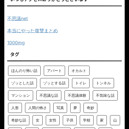
不思議net
本当にやった復讐まとめ
1000mg
タグ
ほんのり怖い話
アパート
オカルト
ゾッとした話
ゾッとする話
トイレ
トンネル
マンション
不思議な話
不思議体験
不気味な話
人形
人間の怖さ
写真
夢
奇妙
奇妙な話
女
女性
子供
学校
家
山