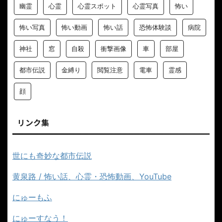
幽霊
心霊
心霊スポット
心霊写真
怖い
怖い写真
怖い動画
怖い話
恐怖体験談
病院
神社
窓
自殺
衝撃画像
車
部屋
都市伝説
金縛り
閲覧注意
電車
霊感
顔
リンク集
世にも奇妙な都市伝説
黄泉路 / 怖い話、心霊・恐怖動画、YouTube
にゅーもふ
にゅーすなう！