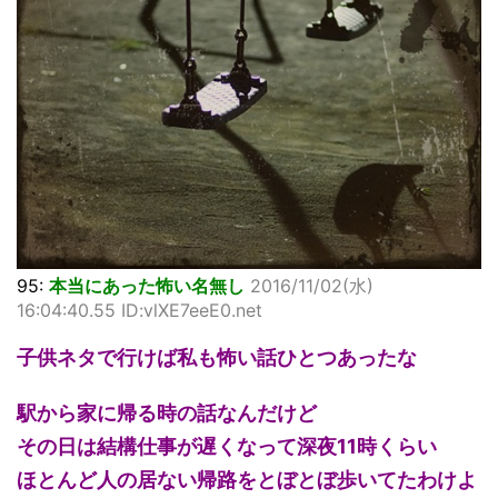
95:
本当にあった怖い名無し
2016/11/02(水)
16:04:40.55 ID:vlXE7eeE0.net
子供ネタで行けば私も怖い話ひとつあったな
駅から家に帰る時の話なんだけど
その日は結構仕事が遅くなって深夜11時くらい
ほとんど人の居ない帰路をとぼとぼ歩いてたわけよ