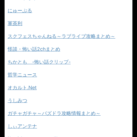
にゅーぷる
軍茶利
スクフェスちゃんねる～ラブライブ攻略まとめ～
怪談・怖い話2chまとめ
ちかとも -怖い話クリップ-
哲学ニュース
オカルト.Net
うしみつ
ガチャガチャ～パズドラ攻略情報まとめ～
しぃアンテナ