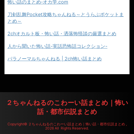
怖い話のまとめ‐オカ学.com
刀剣乱舞Pocket攻略ちゃんねる～とうらぶポケットま
とめ～
2chオカルト板・怖い話・洒落怖怪談の厳選まとめ
人から聞いた怖い話-実話恐怖話コレクション-
パラノーマルちゃんねる | 2ch怖い話まとめ
２ちゃんねるのこわーい話まとめ｜怖い
話・都市伝説まとめ
Copyright© ２ちゃんねるのこわーい話まとめ｜怖い話・都市伝説まとめ ,
2026 All Rights Reserved.