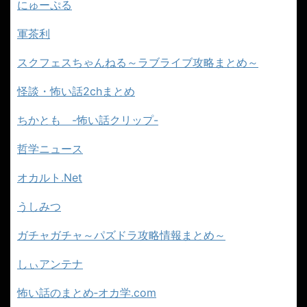
にゅーぷる
軍茶利
スクフェスちゃんねる～ラブライブ攻略まとめ～
怪談・怖い話2chまとめ
ちかとも -怖い話クリップ-
哲学ニュース
オカルト.Net
うしみつ
ガチャガチャ～パズドラ攻略情報まとめ～
しぃアンテナ
怖い話のまとめ‐オカ学.com