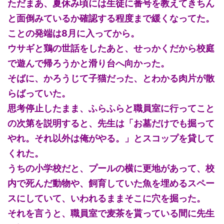
ただまあ、夏休み頃には生徒に番号を教えてきちん
と面倒みているか確認する程度まで緩くなってた。
ことの発端は8月に入ってから。
ウサギと鶏の世話をしたあと、せっかくだから校庭
で遊んで帰ろうかと滑り台へ向かった。
そばに、かろうじて子猫だった、とわかる肉片が散
らばっていた。
思考停止したまま、ふらふらと職員室に行ってこと
の次第を説明すると、先生は「お墓だけでも掘って
やれ。それ以外は俺がやる。」とスコップを貸して
くれた。
うちの小学校だと、プールの横に更地があって、校
内で死んだ動物や、飼育していた魚を埋めるスペー
スにしていて、いわれるままそこに穴を掘った。
それを言うと、職員室で麦茶を貰っている間に先生