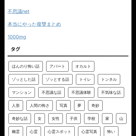
不思議net
本当にやった復讐まとめ
1000mg
タグ
ほんのり怖い話
アパート
オカルト
ゾッとした話
ゾッとする話
トイレ
トンネル
マンション
不思議な話
不思議体験
不気味な話
人形
人間の怖さ
写真
夢
奇妙
奇妙な話
女
女性
子供
学校
家
山
幽霊
心霊
心霊スポット
心霊写真
怖い