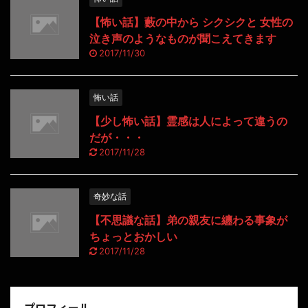
【怖い話】藪の中から シクシクと 女性の
泣き声のようなものが聞こえてきます
2017/11/30
怖い話
【少し怖い話】霊感は人によって違うの
だが・・・
2017/11/28
奇妙な話
【不思議な話】弟の親友に纏わる事象が
ちょっとおかしい
2017/11/28
プロフィール