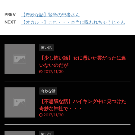
PREV
【奇妙な話】緊急の患者さん
NEXT
【オカルト】これ・・・本当に呪われちゃうじゃん
怖い話
【少し怖い話】女に憑いた霊だったに違
いないのだが
2017/11/30
奇妙な話
【不思議な話】ハイキング中に見つけた
奇妙な神社で・・・
2017/11/30
怖い話