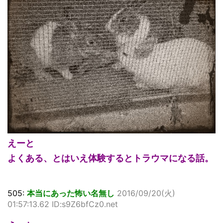
えーと
よくある、とはいえ体験するとトラウマになる話。
505:
本当にあった怖い名無し
2016/09/20(火)
01:57:13.62 ID:s9Z6bfCz0.net