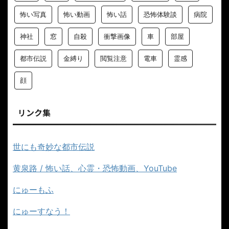
怖い写真
怖い動画
怖い話
恐怖体験談
病院
神社
窓
自殺
衝撃画像
車
部屋
都市伝説
金縛り
閲覧注意
電車
霊感
顔
リンク集
世にも奇妙な都市伝説
黄泉路 / 怖い話、心霊・恐怖動画、YouTube
にゅーもふ
にゅーすなう！