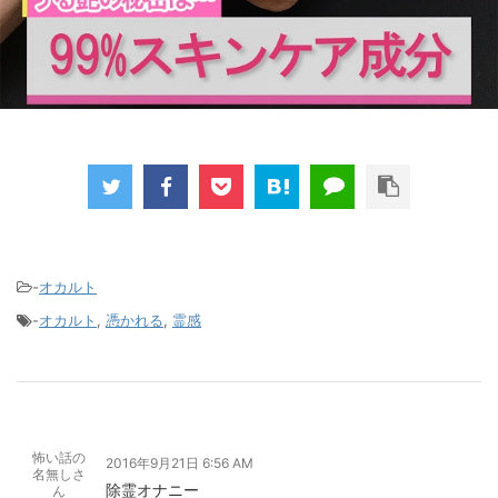
-
オカルト
-
オカルト
,
憑かれる
,
霊感
怖い話の
2016年9月21日 6:56 AM
名無しさ
除霊オナニー
ん