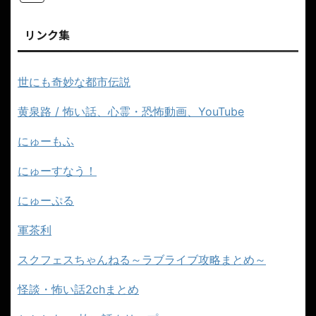
リンク集
世にも奇妙な都市伝説
黄泉路 / 怖い話、心霊・恐怖動画、YouTube
にゅーもふ
にゅーすなう！
にゅーぷる
軍茶利
スクフェスちゃんねる～ラブライブ攻略まとめ～
怪談・怖い話2chまとめ