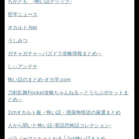
ちかとも -怖い話クリップ-
哲学ニュース
オカルト.Net
うしみつ
ガチャガチャ～パズドラ攻略情報まとめ～
しぃアンテナ
怖い話のまとめ‐オカ学.com
刀剣乱舞Pocket攻略ちゃんねる～とうらぶポケットま
とめ～
2chオカルト板・怖い話・洒落怖怪談の厳選まとめ
人から聞いた怖い話-実話恐怖話コレクション-
パラノーマルちゃんねる | 2ch怖い話まとめ