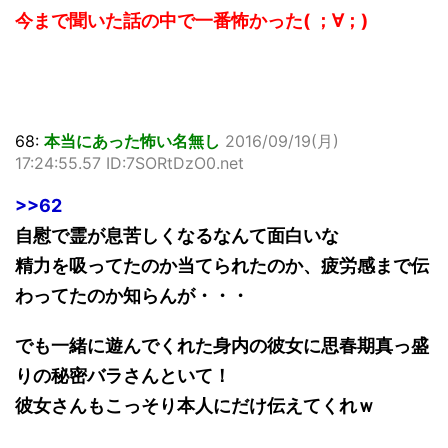
今まで聞いた話の中で一番怖かった( ；∀；)
68:
本当にあった怖い名無し
2016/09/19(月)
17:24:55.57 ID:7SORtDzO0.net
>>62
自慰で霊が息苦しくなるなんて面白いな
精力を吸ってたのか当てられたのか、疲労感まで伝
わってたのか知らんが・・・
でも一緒に遊んでくれた身内の彼女に思春期真っ盛
りの秘密バラさんといて！
彼女さんもこっそり本人にだけ伝えてくれｗ