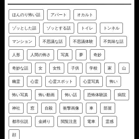
ほんのり怖い話
アパート
オカルト
ゾッとした話
ゾッとする話
トイレ
トンネル
マンション
不思議な話
不思議体験
不気味な話
人形
人間の怖さ
写真
夢
奇妙
奇妙な話
女
女性
子供
学校
家
山
幽霊
心霊
心霊スポット
心霊写真
怖い
怖い写真
怖い動画
怖い話
恐怖体験談
病院
神社
窓
自殺
衝撃画像
車
部屋
都市伝説
金縛り
閲覧注意
電車
霊感
顔